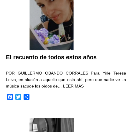
k
i
r
El recuento de todos estos años
POR GUILLERMO OBANDO CORRALES Para Yirle Teresa
Leiva, en alusión a aquello que está ahí, pero que nadie ve La
música sacude los oídos de…
LEER MÁS
F
T
C
a
w
o
c
i
m
e
t
p
b
t
a
o
e
r