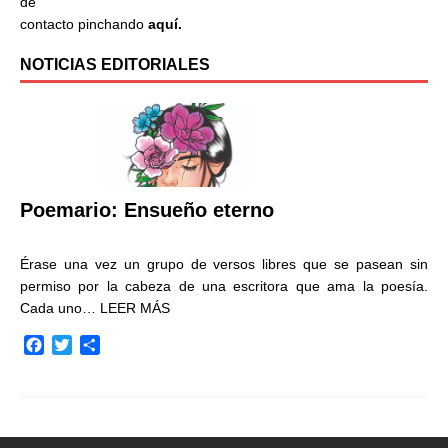
de
contacto pinchando
aquí.
NOTICIAS EDITORIALES
Poemario: Ensueño eterno
Érase una vez un grupo de versos libres que se pasean sin
permiso por la cabeza de una escritora que ama la poesía.
Cada uno…
LEER MÁS
F
T
C
a
w
o
c
i
m
e
t
p
b
t
a
o
e
r