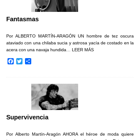
o
r
t
k
i
r
Fantasmas
Por ALBERTO MARTÍN-ARAGÓN UN hombre de tez oscura
ataviado con una chilaba sucia y astrosa yacía de costado en la
acera con una navaja hundida…
LEER MÁS
F
T
C
a
w
o
c
i
m
e
t
p
b
t
a
o
e
r
o
r
t
k
i
r
Supervivencia
Por Alberto Martín-Aragón AHORA el héroe de moda quiere