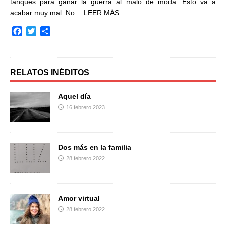
tanques para ganar la guerra al malo de moda. Esto va a
acabar muy mal. No…
LEER MÁS
F
T
C
a
w
o
c
i
m
e
t
p
b
t
a
RELATOS INÉDITOS
o
e
r
o
r
t
Aquel día
k
i
16 febrero 2023
r
Dos más en la familia
28 febrero 2022
Amor virtual
28 febrero 2022