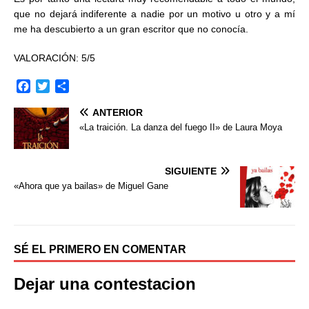
que no dejará indiferente a nadie por un motivo u otro y a mí
me ha descubierto a un gran escritor que no conocía.
VALORACIÓN: 5/5
F
T
C
a
w
o
ANTERIOR
c
i
m
e
t
p
«La traición. La danza del fuego II» de Laura Moya
b
t
a
o
e
r
o
r
t
SIGUIENTE
k
i
«Ahora que ya bailas» de Miguel Gane
r
SÉ EL PRIMERO EN COMENTAR
Dejar una contestacion