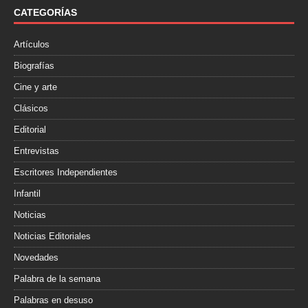
o
r
t
CATEGORÍAS
k
i
r
Artículos
Biografías
Cine y arte
Clásicos
Editorial
Entrevistas
Escritores Independientes
Infantil
Noticias
Noticias Editoriales
Novedades
Palabra de la semana
Palabras en desuso