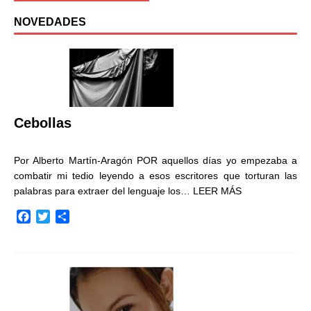
NOVEDADES
Cebollas
Por Alberto Martín-Aragón POR aquellos días yo empezaba a
combatir mi tedio leyendo a esos escritores que torturan las
palabras para extraer del lenguaje los…
LEER MÁS
F
T
C
a
w
o
c
i
m
e
t
p
b
t
a
o
e
r
o
r
t