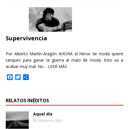
e
t
p
b
t
a
o
e
r
o
r
t
k
i
r
Supervivencia
Por Alberto Martín-Aragón AHORA el héroe de moda quiere
tanques para ganar la guerra al malo de moda. Esto va a
acabar muy mal. No…
LEER MÁS
F
T
C
a
w
o
c
i
m
e
t
p
b
t
a
RELATOS INÉDITOS
o
e
r
o
r
t
Aquel día
k
i
16 febrero 2023
r