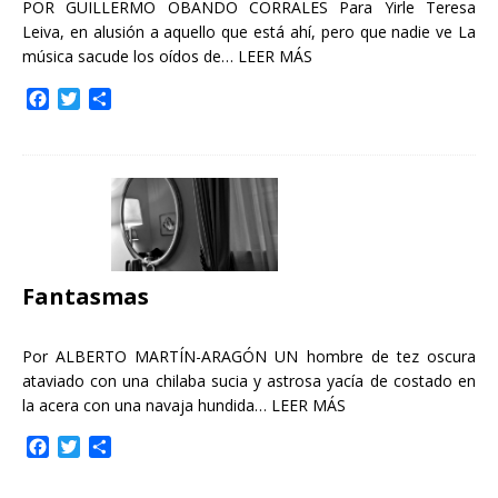
POR GUILLERMO OBANDO CORRALES Para Yirle Teresa
Leiva, en alusión a aquello que está ahí, pero que nadie ve La
música sacude los oídos de…
LEER MÁS
F
T
C
a
w
o
c
i
m
e
t
p
b
t
a
o
e
r
o
r
t
k
i
r
Fantasmas
Por ALBERTO MARTÍN-ARAGÓN UN hombre de tez oscura
ataviado con una chilaba sucia y astrosa yacía de costado en
la acera con una navaja hundida…
LEER MÁS
F
T
C
a
w
o
c
i
m