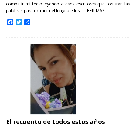
combatir mi tedio leyendo a esos escritores que torturan las
palabras para extraer del lenguaje los…
LEER MÁS
F
T
C
a
w
o
c
i
m
e
t
p
b
t
a
o
e
r
o
r
t
k
i
r
El recuento de todos estos años