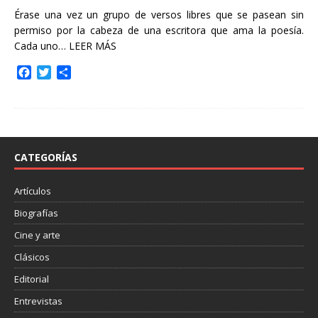
Érase una vez un grupo de versos libres que se pasean sin
permiso por la cabeza de una escritora que ama la poesía.
Cada uno…
LEER MÁS
F
T
C
a
w
o
c
i
m
e
t
p
b
t
a
o
e
r
o
r
t
CATEGORÍAS
k
i
r
Artículos
Biografías
Cine y arte
Clásicos
Editorial
Entrevistas