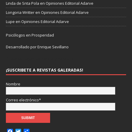
Linda de Snta Pola
en
Opiniones Editorial Adarve
Longoria Writter
en
Opiniones Editorial Adarve
Lupe
en
Opiniones Editorial Adarve
Psicólogos en Prosperidad
Desarrollado por Enrique Sevillano
Pulseras Elegantes para él y para ella.
¡SUSCRIBETE A REVISTAS GALERADAS!
Nombre
Correo electrónico*
F
T
C