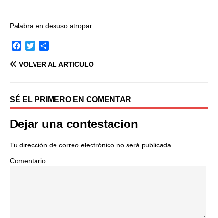
Palabra en desuso atropar
F
T
C
a
w
o
VOLVER AL ARTÍCULO
c
i
m
e
t
p
b
t
a
o
e
r
SÉ EL PRIMERO EN COMENTAR
o
r
t
k
i
Dejar una contestacion
r
Tu dirección de correo electrónico no será publicada.
Comentario