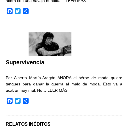
acera con una navaja hundida…
LEER MÁS
F
T
C
a
w
o
c
i
m
e
t
p
b
t
a
o
e
r
o
r
t
k
i
r
Supervivencia
Por Alberto Martín-Aragón AHORA el héroe de moda quiere
tanques para ganar la guerra al malo de moda. Esto va a
acabar muy mal. No…
LEER MÁS
F
T
C
a
w
o
c
i
m
e
t
p
b
t
a
RELATOS INÉDITOS