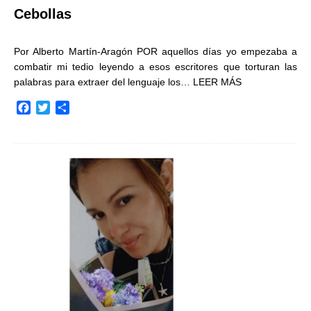
Cebollas
Por Alberto Martín-Aragón POR aquellos días yo empezaba a
combatir mi tedio leyendo a esos escritores que torturan las
palabras para extraer del lenguaje los…
LEER MÁS
F
T
C
a
w
o
c
i
m
e
t
p
b
t
a
o
e
r
o
r
t
k
i
r