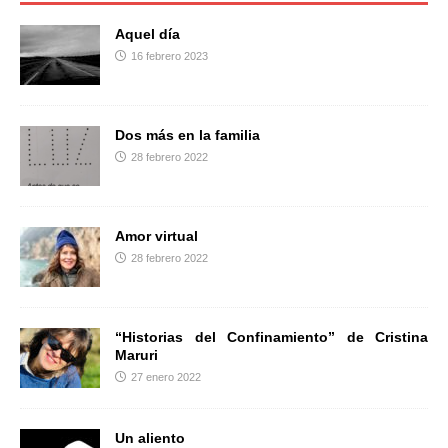
o
e
r
o
r
t
Aquel día
k
i
16 febrero 2023
r
Dos más en la familia
28 febrero 2022
Amor virtual
28 febrero 2022
“Historias del Confinamiento” de Cristina
Maruri
27 enero 2022
Un aliento