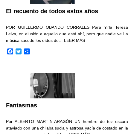
El recuento de todos estos años
POR GUILLERMO OBANDO CORRALES Para Yirle Teresa
Leiva, en alusión a aquello que está ahí, pero que nadie ve La
música sacude los oídos de…
LEER MÁS
F
T
C
a
w
o
c
i
m
e
t
p
b
t
a
o
e
r
o
r
t
k
i
r
Fantasmas
Por ALBERTO MARTÍN-ARAGÓN UN hombre de tez oscura
ataviado con una chilaba sucia y astrosa yacía de costado en la