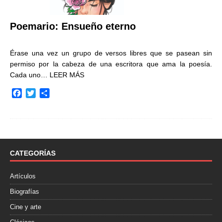
Poemario: Ensueño eterno
Érase una vez un grupo de versos libres que se pasean sin
permiso por la cabeza de una escritora que ama la poesía.
Cada uno…
LEER MÁS
F
T
C
a
w
o
c
i
m
e
t
p
b
t
a
o
e
r
o
r
t
CATEGORÍAS
k
i
r
Artículos
Biografías
Cine y arte