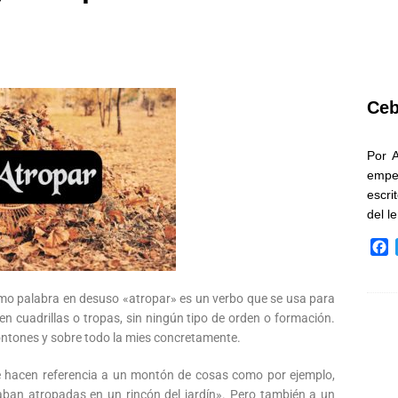
Ceb
Por 
empe
escri
del l
F
a
c
o palabra en desuso «atropar» es un verbo que se usa para
e
b
 en cuadrillas o tropas, sin ningún tipo de orden o formación.
o
ontones y sobre todo la mies concretamente.
o
k
 hacen referencia a un montón de cosas como por ejemplo,
aban atropadas en un rincón del jardín». Pero también a un