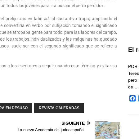
n todos los jóvenes para ir a buscar el perro perdido».
el prefijo «a» en latín
ad
, al sustantivo tropa; ampliando el
se convertiría en verbo por sufijación tomando el significado
que se atropaba gente para todo: para las labores del campo,
de los trabajos individualizados y las máquinas ha quedado
sos, suele ser con el segundo significado que se refiere a
El 
os a los escritores a seguir usando este término y evitar su
POR 
Teres
pero
de…
F
a
RA EN DESUSO
REVISTA GALERADAS
c
e
b
SIGUIENTE
o
La nueva Academia del judeoespañol
o