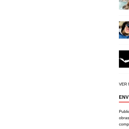
VER
ENV
Publi
obras
compa