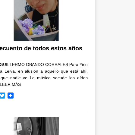
recuento de todos estos años
GUILLERMO OBANDO CORRALES Para Yirle
a Leiva, en alusión a aquello que está ahí,
 que nadie ve La música sacude los oídos
LEER MÁS
T
C
w
o
i
m
t
p
t
a
e
r
r
t