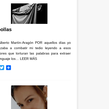
ollas
Alberto Martín-Aragón POR aquellos días yo
zaba a combatir mi tedio leyendo a esos
tores que torturan las palabras para extraer
enguaje los…
LEER MÁS
T
C
w
o
i
m
t
p
t
a
e
r
r
t
i
r