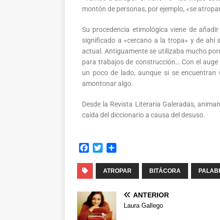
montón de personas, por ejemplo, «se atroparo
Su procedencia etimológica viene de añadir 
significado a «cercano a la tropa» y de ahí 
actual. Antiguamente se utilizaba mucho por
para trabajos de construcción… Con el auge 
un poco de lado, aunque si se encuentran u
amontonar algo.
Desde la Revista Literaria Galeradas, animam
caída del diccionario a causa del desuso.
F
T
C
a
w
o
c
i
m
ATROPAR
BITÁCORA
PALAB
e
t
p
b
t
a
ANTERIOR
o
e
r
Laura Gallego
o
r
t
k
i