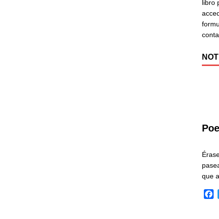
libro
acced
formu
cont
NOT
Poe
Éras
pasea
que 
F
a
c