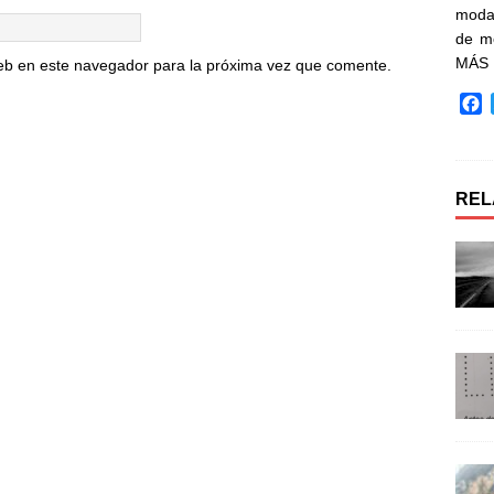
moda 
de m
MÁS
eb en este navegador para la próxima vez que comente.
F
a
c
e
b
REL
o
o
k