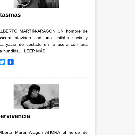
i
r
tasmas
ALBERTO MARTÍN-ARAGÓN UN hombre de
oscura ataviado con una chilaba sucia y
osa yacía de costado en la acera con una
ja hundida…
LEER MÁS
T
C
w
o
i
m
t
p
t
a
e
r
r
t
i
r
ervivencia
Alberto Martín-Aragón AHORA el héroe de