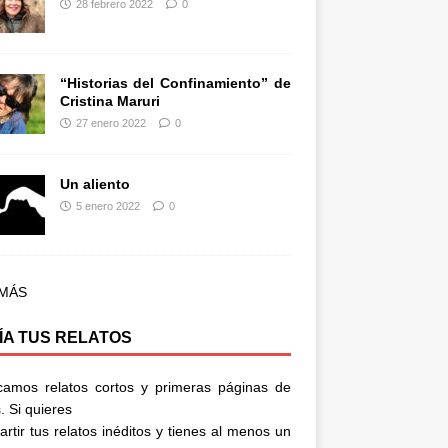
28 febrero 2022
0
“Historias del Confinamiento” de
Cristina Maruri
27 enero 2022
0
Un aliento
5 enero 2022
0
 MÁS
ÍA TUS RELATOS
camos relatos cortos y primeras páginas de
. Si quieres
rtir tus relatos inéditos y tienes al menos un