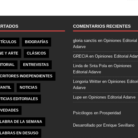
e
b
o
o
ARTADOS
COMENTARIOS RECIENTES
k
gloria sanctis
en
Opiniones Editorial
TÍCULOS
BIOGRAFÍAS
Adarve
NE Y ARTE
CLÁSICOS
GRECIA
en
Opiniones Editorial Ada
ITORIAL
ENTREVISTAS
Linda de Snta Pola
en
Opiniones
Editorial Adarve
CRITORES INDEPENDIENTES
Longoria Writter
en
Opiniones Editori
FANTIL
NOTICIAS
Adarve
Lupe
en
Opiniones Editorial Adarve
TICIAS EDITORIALES
VEDADES
Psicólogos en Prosperidad
LABRA DE LA SEMANA
Desarrollado por Enrique Sevillano
LABRAS EN DESUSO
Pulseras Elegantes para él y para el