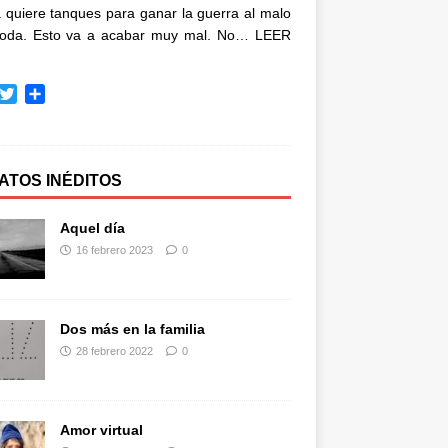
quiere tanques para ganar la guerra al malo
oda. Esto va a acabar muy mal. No…
LEER
T
C
w
o
i
m
t
p
t
a
ATOS INÉDITOS
e
r
r
t
Aquel día
i
16 febrero 2023
0
r
Dos más en la familia
28 febrero 2022
0
Amor virtual