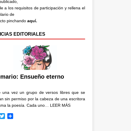
 publicado,
e a los requisitos de participación y rellena el
lario de
acto pinchando
aquí.
ICIAS EDITORIALES
mario: Ensueño eterno
e una vez un grupo de versos libres que se
n sin permiso por la cabeza de una escritora
ama la poesía. Cada uno…
LEER MÁS
T
C
w
o
i
m