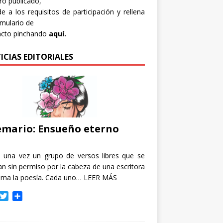
bro publicado,
e a los requisitos de participación y rellena
rmulario de
acto pinchando
aquí.
ICIAS EDITORIALES
mario: Ensueño eterno
e una vez un grupo de versos libres que se
n sin permiso por la cabeza de una escritora
ama la poesía. Cada uno…
LEER MÁS
T
C
w
o
i
m