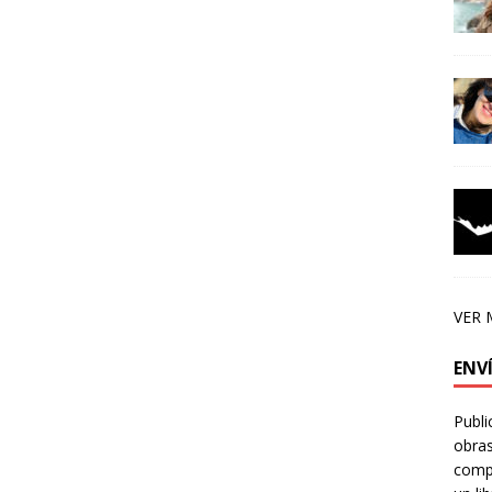
VER 
ENV
Publi
obras
compa