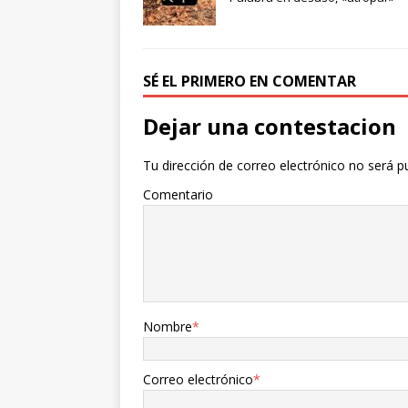
o
r
t
k
i
r
SÉ EL PRIMERO EN COMENTAR
Dejar una contestacion
Tu dirección de correo electrónico no será p
Comentario
Nombre
*
Correo electrónico
*