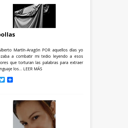
ollas
Alberto Martín-Aragón POR aquellos días yo
zaba a combatir mi tedio leyendo a esos
tores que torturan las palabras para extraer
enguaje los…
LEER MÁS
T
C
w
o
i
m
t
p
t
a
e
r
r
t
i
r