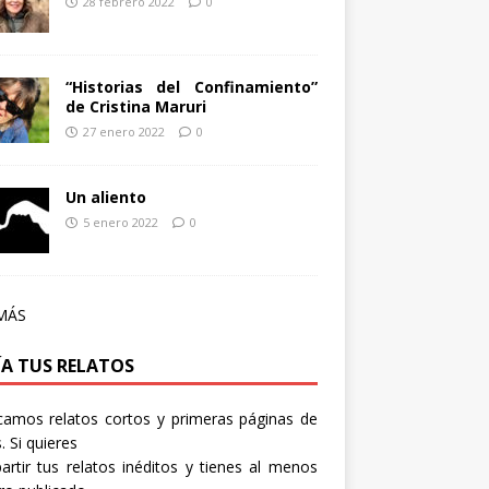
28 febrero 2022
0
“Historias del Confinamiento”
de Cristina Maruri
27 enero 2022
0
Un aliento
5 enero 2022
0
MÁS
ÍA TUS RELATOS
camos relatos cortos y primeras páginas de
. Si quieres
rtir tus relatos inéditos y tienes al menos