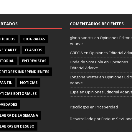
e
b
o
o
ARTADOS
COMENTARIOS RECIENTES
k
gloria sanctis
en
Opiniones Editoria
TÍCULOS
BIOGRAFÍAS
Adarve
NE Y ARTE
CLÁSICOS
GRECIA
en
Opiniones Editorial Ada
ITORIAL
ENTREVISTAS
Linda de Snta Pola
en
Opiniones
Editorial Adarve
CRITORES INDEPENDIENTES
Longoria Writter
en
Opiniones Edito
FANTIL
NOTICIAS
Adarve
Lupe
en
Opiniones Editorial Adarv
TICIAS EDITORIALES
VEDADES
Psicólogos en Prosperidad
LABRA DE LA SEMANA
Desarrollado por Enrique Sevillan
LABRAS EN DESUSO
Pulseras Elegantes para él y para e