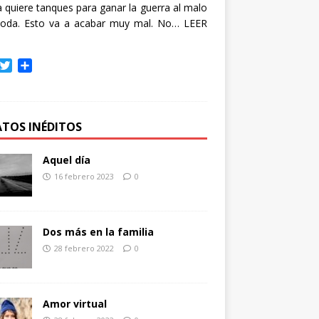
quiere tanques para ganar la guerra al malo
oda. Esto va a acabar muy mal. No…
LEER
T
C
w
o
i
m
t
p
t
a
ATOS INÉDITOS
e
r
r
t
Aquel día
i
16 febrero 2023
0
r
Dos más en la familia
28 febrero 2022
0
Amor virtual