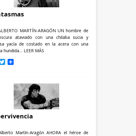
i
r
ntasmas
ALBERTO MARTÍN-ARAGÓN UN hombre de
oscura ataviado con una chilaba sucia y
osa yacía de costado en la acera con una
ja hundida…
LEER MÁS
T
C
w
o
i
m
t
p
t
a
e
r
r
t
i
r
ervivencia
Alberto Martín-Aragón AHORA el héroe de