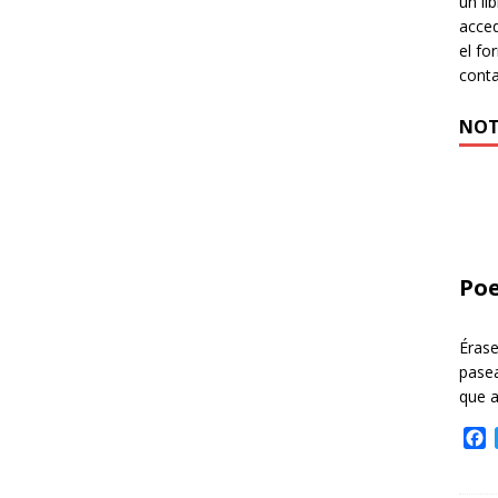
un li
acced
el fo
cont
NOT
Poe
Éras
pasea
que 
F
a
c