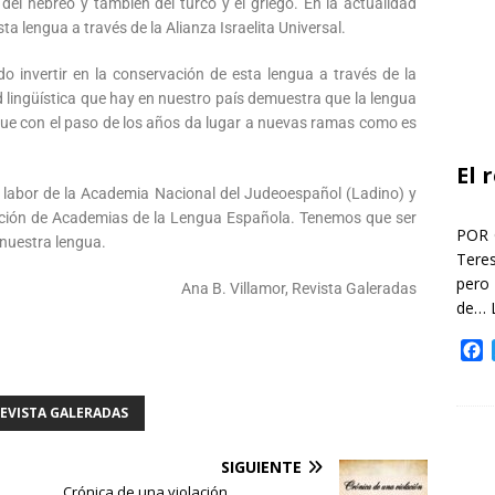
del hebreo y también del turco y el griego. En la actualidad
ta lengua a través de la Alianza Israelita Universal.
do invertir en la conservación de esta lengua a través de la
 lingüística que hay en nuestro país demuestra que la lengua
que con el paso de los años da lugar a nuevas ramas como es
El 
 labor de la Academia Nacional del Judeoespañol (Ladino) y
ación de Academias de la Lengua Española. Tenemos que ser
POR 
 nuestra lengua.
Teres
pero
Ana B. Villamor, Revista Galeradas
de…
F
a
c
EVISTA GALERADAS
e
b
o
SIGUIENTE
o
Crónica de una violación