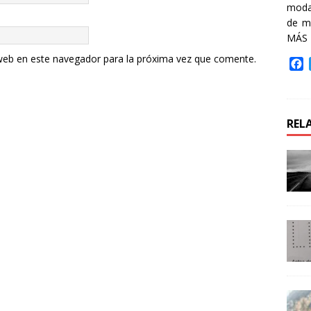
moda 
de m
MÁS
web en este navegador para la próxima vez que comente.
F
a
c
e
b
REL
o
o
k