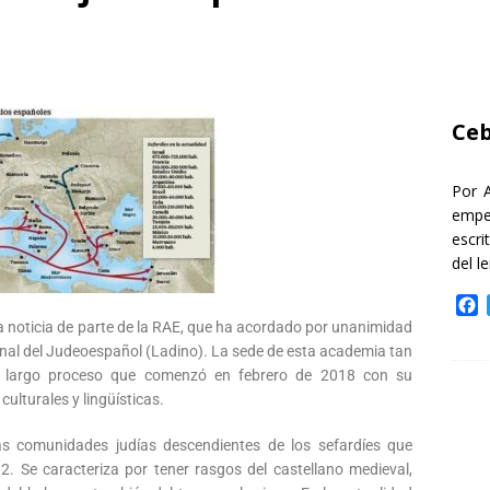
Ceb
Por 
empe
escri
del l
F
a
noticia de parte de la RAE, que ha acordado por unanimidad
c
onal del Judeoespañol (Ladino). La sede de esta academia tan
e
un largo proceso que comenzó en febrero de 2018 con su
b
ulturales y lingüísticas.
o
o
as comunidades judías descendientes de los sefardíes que
k
2. Se caracteriza por tener rasgos del castellano medieval,