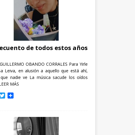
recuento de todos estos años
GUILLERMO OBANDO CORRALES Para Yirle
a Leiva, en alusión a aquello que está ahí,
 que nadie ve La música sacude los oídos
LEER MÁS
T
C
w
o
i
m
t
p
t
a
e
r
r
t