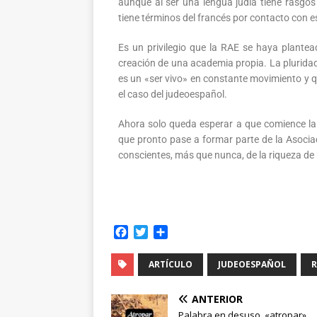
aunque al ser una lengua judía tiene rasgos 
tiene términos del francés por contacto con es
Es un privilegio que la RAE se haya plantea
creación de una academia propia. La pluridad
es un «ser vivo» en constante movimiento y 
el caso del judeoespañol.
Ahora solo queda esperar a que comience la
que pronto pase a formar parte de la Asoci
conscientes, más que nunca, de la riqueza de
F
T
C
a
w
o
c
i
m
ARTÍCULO
JUDEOESPAÑOL
R
e
t
p
b
t
a
ANTERIOR
o
e
r
Palabra en desuso, «atropar»