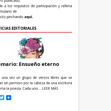
bro publicado,
e a los requisitos de participación y rellena
rmulario de
acto pinchando
aquí.
ICIAS EDITORIALES
mario: Ensueño eterno
e una vez un grupo de versos libres que se
n sin permiso por la cabeza de una escritora
ama la poesía. Cada uno…
LEER MÁS
T
C
w
o
i
m