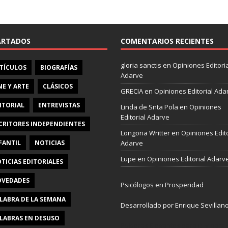
e
b
o
o
ARTADOS
COMENTARIOS RECIENTES
k
gloria sanctis
en
Opiniones Editoria
TÍCULOS
BIOGRAFÍAS
Adarve
NE Y ARTE
CLÁSICOS
GRECIA
en
Opiniones Editorial Ada
ITORIAL
ENTREVISTAS
Linda de Snta Pola
en
Opiniones
Editorial Adarve
CRITORES INDEPENDIENTES
Longoria Writter
en
Opiniones Edito
FANTIL
NOTICIAS
Adarve
Lupe
en
Opiniones Editorial Adarv
TICIAS EDITORIALES
VEDADES
Psicólogos en Prosperidad
LABRA DE LA SEMANA
Desarrollado por Enrique Sevillan
LABRAS EN DESUSO
Pulseras Elegantes para él y para e