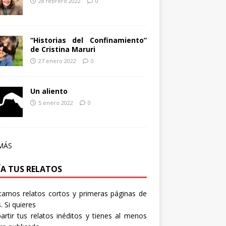
28 febrero 2022
0
“Historias del Confinamiento”
de Cristina Maruri
27 enero 2022
0
Un aliento
5 enero 2022
0
MÁS
ÍA TUS RELATOS
camos relatos cortos y primeras páginas de
. Si quieres
rtir tus relatos inéditos y tienes al menos