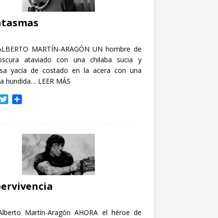
i
r
ntasmas
ALBERTO MARTÍN-ARAGÓN UN hombre de
oscura ataviado con una chilaba sucia y
osa yacía de costado en la acera con una
ja hundida…
LEER MÁS
T
C
w
o
i
m
t
p
t
a
e
r
r
t
i
r
ervivencia
Alberto Martín-Aragón AHORA el héroe de