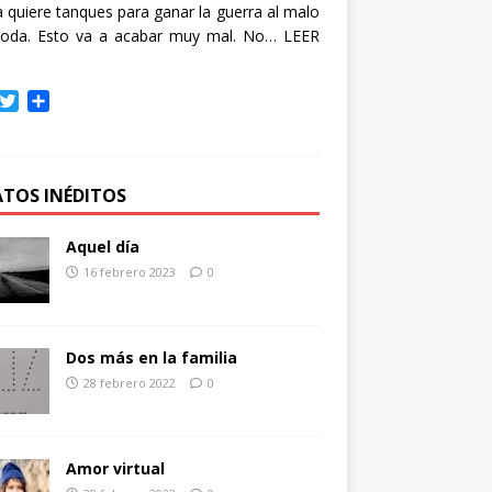
quiere tanques para ganar la guerra al malo
oda. Esto va a acabar muy mal. No…
LEER
T
C
w
o
i
m
t
p
t
a
ATOS INÉDITOS
e
r
r
t
Aquel día
i
16 febrero 2023
0
r
Dos más en la familia
28 febrero 2022
0
Amor virtual