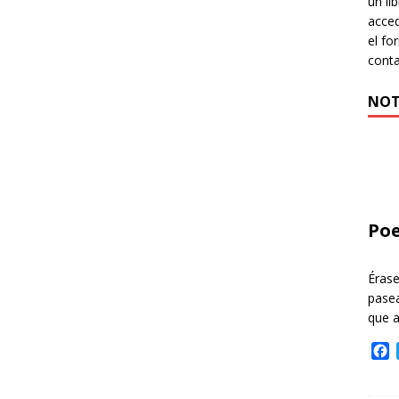
un li
acced
el fo
cont
NOT
Poe
Éras
pasea
que 
F
a
c