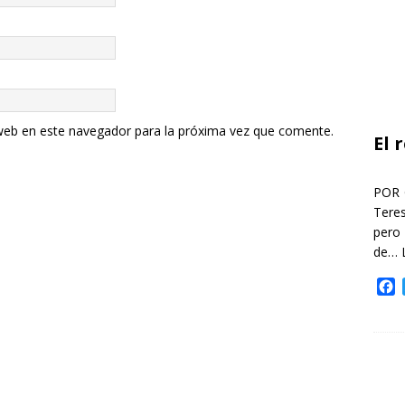
web en este navegador para la próxima vez que comente.
El 
POR 
Teres
pero
de…
F
a
c
e
b
o
o