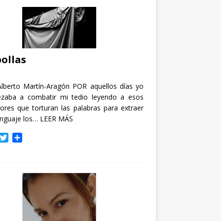
ollas
Alberto Martín-Aragón POR aquellos días yo
zaba a combatir mi tedio leyendo a esos
tores que torturan las palabras para extraer
enguaje los…
LEER MÁS
T
C
w
o
i
m
t
p
t
a
e
r
r
t
i
r