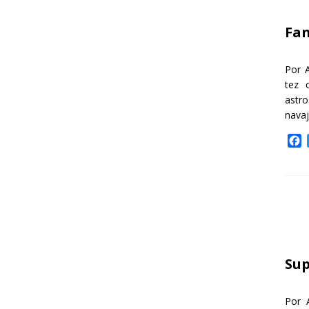
k
Fa
Por 
tez 
astr
nava
F
a
c
e
b
o
o
k
Sup
Por 