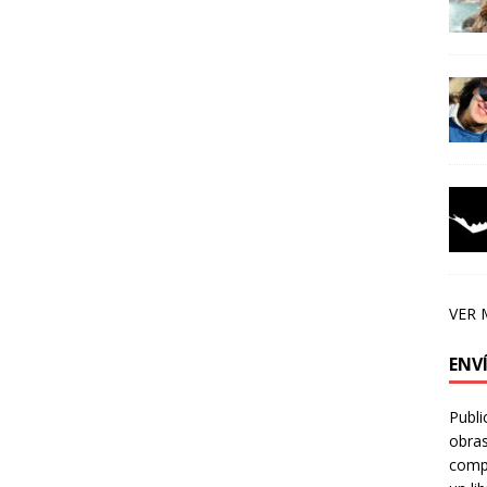
VER 
ENV
Publi
obras
compa