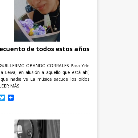
recuento de todos estos años
GUILLERMO OBANDO CORRALES Para Yirle
a Leiva, en alusión a aquello que está ahí,
 que nadie ve La música sacude los oídos
LEER MÁS
T
C
w
o
i
m
t
p
t
a
e
r
r
t