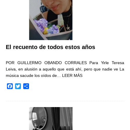
El recuento de todos estos años
POR GUILLERMO OBANDO CORRALES Para Yirle Teresa
Leiva, en alusión a aquello que está ahí, pero que nadie ve La
música sacude los oídos de…
LEER MÁS
F
T
C
a
w
o
c
i
m
e
t
p
b
t
a
o
e
r
o
r
t
k
i