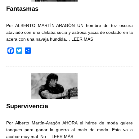
r
Fantasmas
Por ALBERTO MARTÍN-ARAGÓN UN hombre de tez oscura
ataviado con una chilaba sucia y astrosa yacía de costado en la
acera con una navaja hundida…
LEER MÁS
F
T
C
a
w
o
c
i
m
e
t
p
b
t
a
o
e
r
o
r
t
k
i
r
Supervivencia
Por Alberto Martín-Aragón AHORA el héroe de moda quiere
tanques para ganar la guerra al malo de moda. Esto va a
acabar muy mal. No…
LEER MÁS