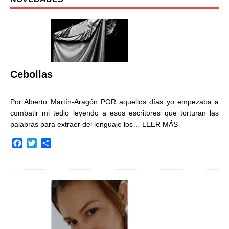
Cebollas
Por Alberto Martín-Aragón POR aquellos días yo empezaba a
combatir mi tedio leyendo a esos escritores que torturan las
palabras para extraer del lenguaje los…
LEER MÁS
F
T
C
a
w
o
c
i
m
e
t
p
b
t
a
o
e
r
o
r
t
k
i
r