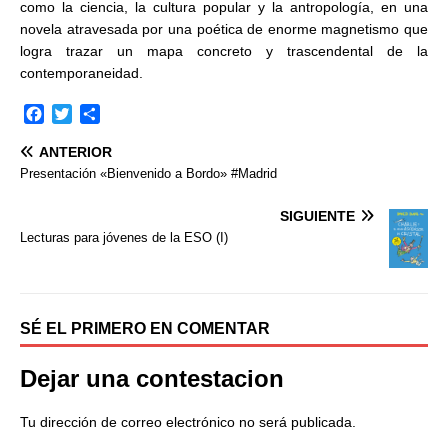
como la ciencia, la cultura popular y la antropología, en una
novela atravesada por una poética de enorme magnetismo que
logra trazar un mapa concreto y trascendental de la
contemporaneidad.
F
T
C
a
w
o
ANTERIOR
c
i
m
e
t
p
Presentación «Bienvenido a Bordo» #Madrid
b
t
a
o
e
r
SIGUIENTE
o
r
t
Lecturas para jóvenes de la ESO (I)
k
i
r
SÉ EL PRIMERO EN COMENTAR
Dejar una contestacion
Tu dirección de correo electrónico no será publicada.