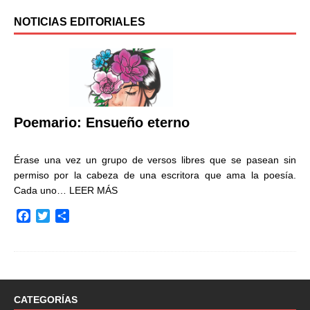
NOTICIAS EDITORIALES
Poemario: Ensueño eterno
Érase una vez un grupo de versos libres que se pasean sin
permiso por la cabeza de una escritora que ama la poesía.
Cada uno…
LEER MÁS
F
T
C
a
w
o
c
i
m
e
t
p
b
t
a
o
e
r
o
r
t
CATEGORÍAS