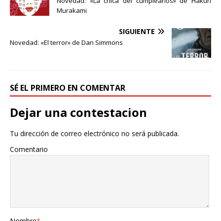
e
t
p
Novedad: «La chica del cumpleaños» de Hakuri
b
t
a
Murakami
o
e
r
o
r
t
SIGUIENTE
k
i
Novedad: «El terror» de Dan Simmons
r
SÉ EL PRIMERO EN COMENTAR
Dejar una contestacion
Tu dirección de correo electrónico no será publicada.
Comentario
Nombre
*