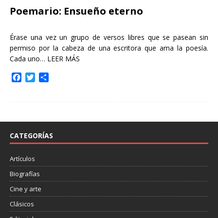
Poemario: Ensueño eterno
Érase una vez un grupo de versos libres que se pasean sin
permiso por la cabeza de una escritora que ama la poesía.
Cada uno…
LEER MÁS
F
T
C
a
w
o
c
i
m
e
t
p
b
t
a
o
e
r
o
r
t
CATEGORÍAS
k
i
r
Artículos
Biografías
Cine y arte
Clásicos