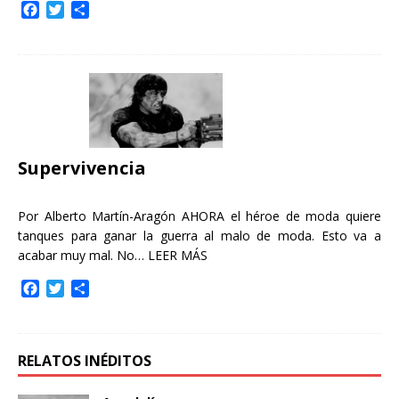
F
T
C
a
w
o
c
i
m
e
t
p
b
t
a
o
e
r
o
r
t
k
i
r
Supervivencia
Por Alberto Martín-Aragón AHORA el héroe de moda quiere
tanques para ganar la guerra al malo de moda. Esto va a
acabar muy mal. No…
LEER MÁS
F
T
C
a
w
o
c
i
m
e
t
p
b
t
a
RELATOS INÉDITOS
o
e
r
o
r
t