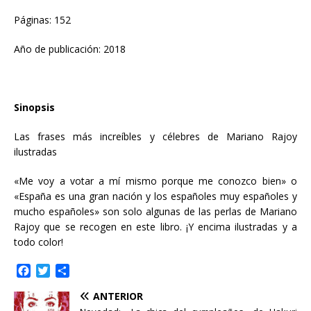
Páginas: 152
Año de publicación: 2018
Sinopsis
Las frases más increíbles y célebres de Mariano Rajoy
ilustradas
«Me voy a votar a mí mismo porque me conozco bien» o
«España es una gran nación y los españoles muy españoles y
mucho españoles» son solo algunas de las perlas de Mariano
Rajoy que se recogen en este libro. ¡Y encima ilustradas y a
todo color!
F
T
C
a
w
o
ANTERIOR
c
i
m