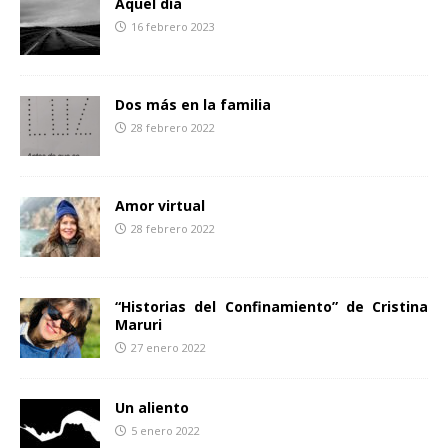
Aquel día
k
i
16 febrero 2023
r
Dos más en la familia
28 febrero 2022
Amor virtual
28 febrero 2022
“Historias del Confinamiento” de Cristina
Maruri
27 enero 2022
Un aliento
5 enero 2022