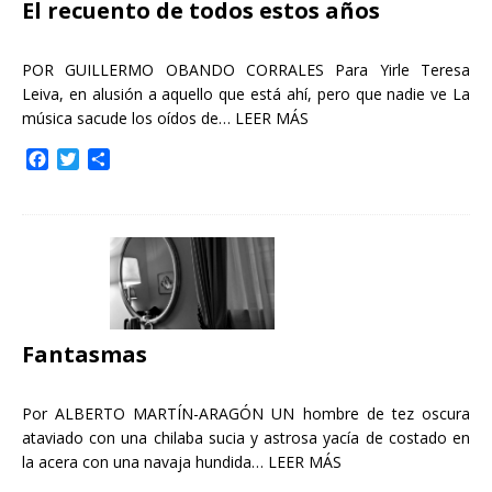
El recuento de todos estos años
POR GUILLERMO OBANDO CORRALES Para Yirle Teresa
Leiva, en alusión a aquello que está ahí, pero que nadie ve La
música sacude los oídos de…
LEER MÁS
F
T
C
a
w
o
c
i
m
e
t
p
b
t
a
o
e
r
o
r
t
k
i
r
Fantasmas
Por ALBERTO MARTÍN-ARAGÓN UN hombre de tez oscura
ataviado con una chilaba sucia y astrosa yacía de costado en
la acera con una navaja hundida…
LEER MÁS