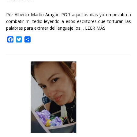
Por Alberto Martín-Aragón POR aquellos días yo empezaba a
combatir mi tedio leyendo a esos escritores que torturan las
palabras para extraer del lenguaje los…
LEER MÁS
F
T
C
a
w
o
c
i
m
e
t
p
b
t
a
o
e
r
o
r
t
k
i
r