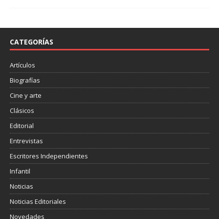
c
i
m
e
t
p
b
t
a
o
e
r
o
r
t
CATEGORÍAS
k
i
r
Artículos
Biografías
Cine y arte
Clásicos
Editorial
Entrevistas
Escritores Independientes
Infantil
Noticias
Noticias Editoriales
Novedades