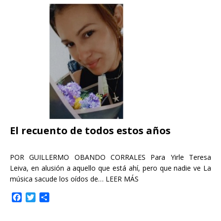
b
t
a
o
e
r
o
r
t
k
i
r
El recuento de todos estos años
POR GUILLERMO OBANDO CORRALES Para Yirle Teresa
Leiva, en alusión a aquello que está ahí, pero que nadie ve La
música sacude los oídos de…
LEER MÁS
F
T
C
a
w
o
c
i
m