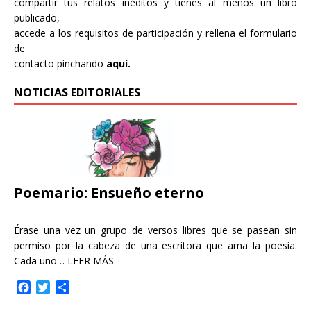
compartir tus relatos inéditos y tienes al menos un libro
publicado,
accede a los requisitos de participación y rellena el formulario
de
contacto pinchando
aquí.
NOTICIAS EDITORIALES
Poemario: Ensueño eterno
Érase una vez un grupo de versos libres que se pasean sin
permiso por la cabeza de una escritora que ama la poesía.
Cada uno…
LEER MÁS
F
T
C
a
w
o