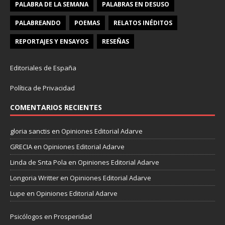
PALABRA DE LA SEMANA
PALABRAS EN DESUSO
PALABREANDO
POEMAS
RELATOS INÉDITOS
REPORTAJES Y ENSAYOS
RESEÑAS
Editoriales de España
Política de Privacidad
COMENTARIOS RECIENTES
gloria sanctis
en
Opiniones Editorial Adarve
GRECIA
en
Opiniones Editorial Adarve
Linda de Snta Pola
en
Opiniones Editorial Adarve
Longoria Writter
en
Opiniones Editorial Adarve
Lupe
en
Opiniones Editorial Adarve
Psicólogos en Prosperidad