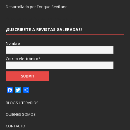
Desarrollado por Enrique Sevillano
Pulseras Elegantes para él y para ella.
¡SUSCRIBETE A REVISTAS GALERADAS!
Nombre
Correo electrónico*
F
T
C
a
w
o
c
i
m
BLOGS LITERARIOS
e
t
p
b
t
a
QUIENES SOMOS
o
e
r
o
r
t
CONTACTO