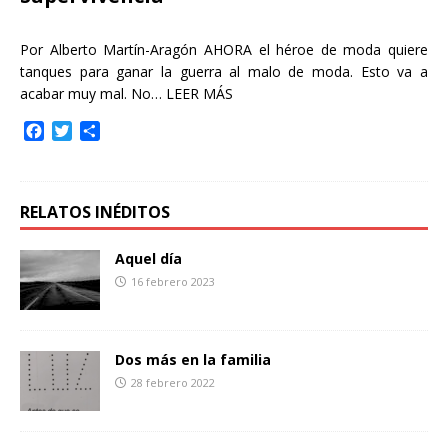
Por Alberto Martín-Aragón AHORA el héroe de moda quiere
tanques para ganar la guerra al malo de moda. Esto va a
acabar muy mal. No…
LEER MÁS
F
T
C
a
w
o
c
i
m
e
t
p
b
t
a
RELATOS INÉDITOS
o
e
r
o
r
t
Aquel día
k
i
16 febrero 2023
r
Dos más en la familia
28 febrero 2022