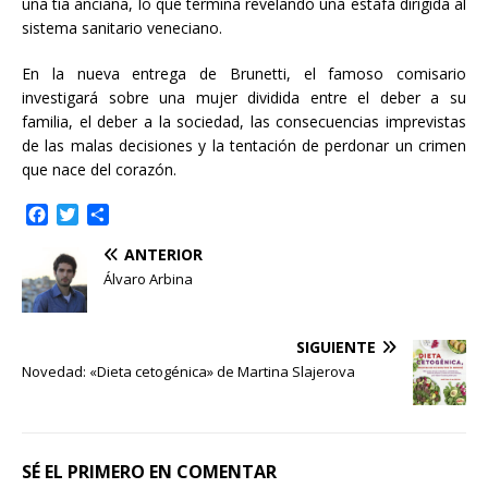
una tía anciana, lo que termina revelando una estafa dirigida al
sistema sanitario veneciano.
En la nueva entrega de Brunetti, el famoso comisario
investigará sobre una mujer dividida entre el deber a su
familia, el deber a la sociedad, las consecuencias imprevistas
de las malas decisiones y la tentación de perdonar un crimen
que nace del corazón.
F
T
C
a
w
o
ANTERIOR
c
i
m
e
t
p
Álvaro Arbina
b
t
a
o
e
r
o
r
t
SIGUIENTE
k
i
Novedad: «Dieta cetogénica» de Martina Slajerova
r
SÉ EL PRIMERO EN COMENTAR