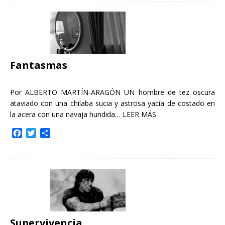
e
t
p
b
t
a
o
e
r
o
r
t
k
i
r
Fantasmas
Por ALBERTO MARTÍN-ARAGÓN UN hombre de tez oscura
ataviado con una chilaba sucia y astrosa yacía de costado en
la acera con una navaja hundida…
LEER MÁS
F
T
C
a
w
o
c
i
m
e
t
p
b
t
a
o
e
r
o
r
t
k
i
r
Supervivencia