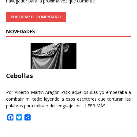
navegador para la próxima vez que comente.
NOVEDADES
Cebollas
Por Alberto Martín-Aragón POR aquellos días yo empezaba a
combatir mi tedio leyendo a esos escritores que torturan las
palabras para extraer del lenguaje los…
LEER MÁS
F
T
C
a
w
o
c
i
m
e
t
p