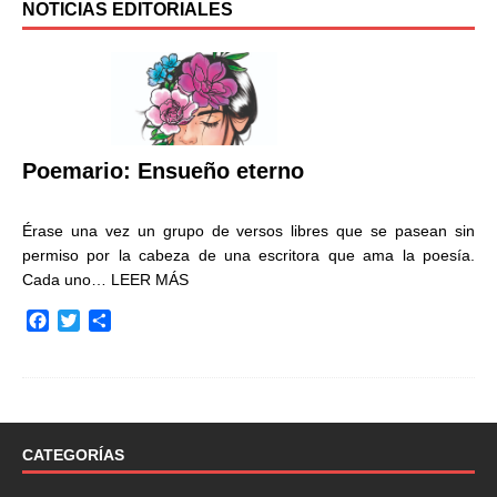
NOTICIAS EDITORIALES
Poemario: Ensueño eterno
Érase una vez un grupo de versos libres que se pasean sin
permiso por la cabeza de una escritora que ama la poesía.
Cada uno…
LEER MÁS
F
T
C
a
w
o
c
i
m
e
t
p
b
t
a
o
e
r
o
r
t
CATEGORÍAS
k
i