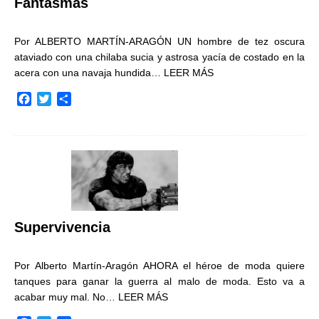
Fantasmas
Por ALBERTO MARTÍN-ARAGÓN UN hombre de tez oscura
ataviado con una chilaba sucia y astrosa yacía de costado en la
acera con una navaja hundida…
LEER MÁS
F
T
C
a
w
o
c
i
m
e
t
p
b
t
a
o
e
r
o
r
t
k
i
r
Supervivencia
Por Alberto Martín-Aragón AHORA el héroe de moda quiere
tanques para ganar la guerra al malo de moda. Esto va a
acabar muy mal. No…
LEER MÁS