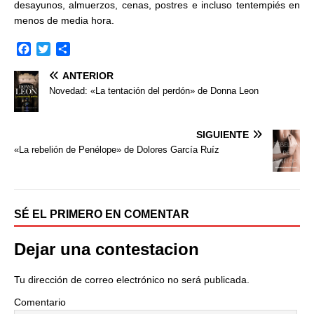
desayunos, almuerzos, cenas, postres e incluso tentempiés en
menos de media hora.
F
T
C
a
w
o
ANTERIOR
c
i
m
e
t
p
Novedad: «La tentación del perdón» de Donna Leon
b
t
a
o
e
r
o
r
t
SIGUIENTE
k
i
«La rebelión de Penélope» de Dolores García Ruíz
r
SÉ EL PRIMERO EN COMENTAR
Dejar una contestacion
Tu dirección de correo electrónico no será publicada.
Comentario