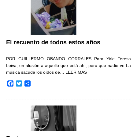
El recuento de todos estos años
POR GUILLERMO OBANDO CORRALES Para Yirle Teresa
Leiva, en alusión a aquello que está ahí, pero que nadie ve La
música sacude los oídos de…
LEER MÁS
F
T
C
a
w
o
c
i
m
e
t
p
b
t
a
o
e
r
o
r
t
k
i
r