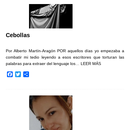
Cebollas
Por Alberto Martín-Aragón POR aquellos días yo empezaba a
combatir mi tedio leyendo a esos escritores que torturan las
palabras para extraer del lenguaje los…
LEER MÁS
F
T
C
a
w
o
c
i
m
e
t
p
b
t
a
o
e
r
o
r
t
k
i
r