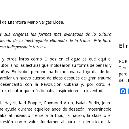
l de Literatura Mario Vargas Llosa.
de sus orígenes las formas más avanzadas de la cultura
endo de la inextinguible «llamada de la tribu». Este libro
El 
 esa indispensable tarea.»
bu y otros libros como El pez en el agua es que aquí el
POR 
autor, sino las lecturas que moldearon su forma de pensar y
Teres
 años. En Nobel peruano ha hecho una cartografía de los
pero
arrollar un nuevo cuerpo de ideas después del gran trauma
de…
 desencanto con la Revolución Cubana y, por otro, el
tre, el autor que más lo había inspirado en su juventud.
F
a
c
h Hayek, Karl Popper, Raymond Aron, Isaiah Berlin, Jean-
e
rme ayuda durante aquellos años de desazón, mostrándole
b
ba al individuo frente a la tribu, la nación, la clase o el
o
xpresión como valor fundamental para el ejercicio de la
o