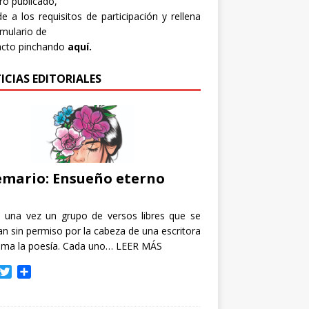
bro publicado,
e a los requisitos de participación y rellena
rmulario de
acto pinchando
aquí.
ICIAS EDITORIALES
mario: Ensueño eterno
e una vez un grupo de versos libres que se
n sin permiso por la cabeza de una escritora
ama la poesía. Cada uno…
LEER MÁS
T
C
w
o
i
m