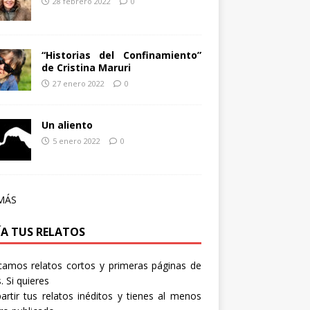
28 febrero 2022
0
“Historias del Confinamiento”
de Cristina Maruri
27 enero 2022
0
Un aliento
5 enero 2022
0
MÁS
ÍA TUS RELATOS
camos relatos cortos y primeras páginas de
. Si quieres
rtir tus relatos inéditos y tienes al menos