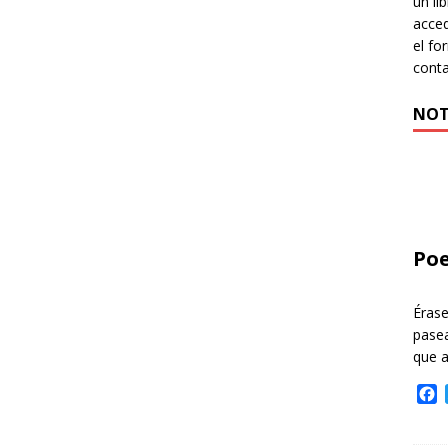
un li
acced
el fo
cont
NOT
Poe
Éras
pasea
que 
F
a
c