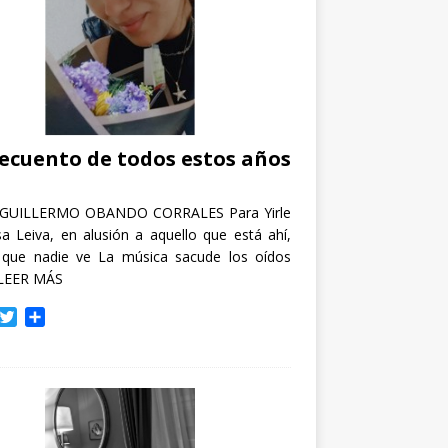
recuento de todos estos años
GUILLERMO OBANDO CORRALES Para Yirle
a Leiva, en alusión a aquello que está ahí,
 que nadie ve La música sacude los oídos
LEER MÁS
T
C
w
o
i
m
t
p
t
a
e
r
r
t