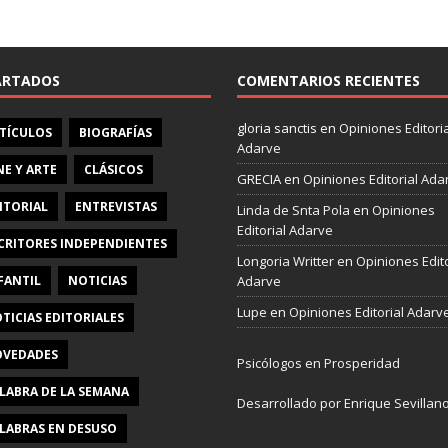
e
b
o
o
ARTADOS
COMENTARIOS RECIENTES
k
gloria sanctis
en
Opiniones Editoria
TÍCULOS
BIOGRAFÍAS
Adarve
NE Y ARTE
CLÁSICOS
GRECIA
en
Opiniones Editorial Ada
ITORIAL
ENTREVISTAS
Linda de Snta Pola
en
Opiniones
Editorial Adarve
CRITORES INDEPENDIENTES
Longoria Writter
en
Opiniones Edito
FANTIL
NOTICIAS
Adarve
Lupe
en
Opiniones Editorial Adarv
TICIAS EDITORIALES
VEDADES
Psicólogos en Prosperidad
LABRA DE LA SEMANA
Desarrollado por Enrique Sevillan
LABRAS EN DESUSO
Pulseras Elegantes para él y para e