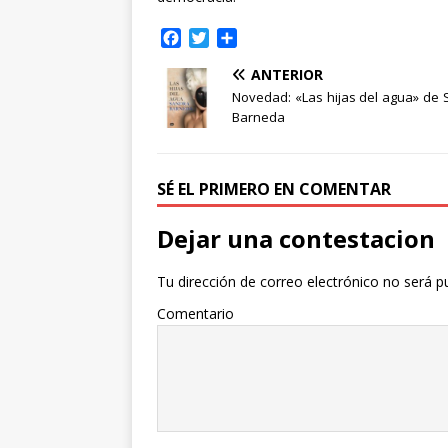
F
T
C
a
w
o
ANTERIOR
c
i
m
e
t
p
Novedad: «Las hijas del agua» de
b
t
a
Barneda
o
e
r
o
r
t
k
i
SÉ EL PRIMERO EN COMENTAR
r
Dejar una contestacion
Tu dirección de correo electrónico no será p
Comentario