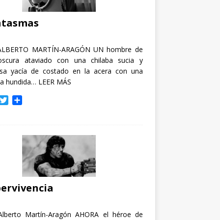
i
r
ntasmas
ALBERTO MARTÍN-ARAGÓN UN hombre de
oscura ataviado con una chilaba sucia y
osa yacía de costado en la acera con una
ja hundida…
LEER MÁS
T
C
w
o
i
m
t
p
t
a
e
r
r
t
i
r
ervivencia
Alberto Martín-Aragón AHORA el héroe de