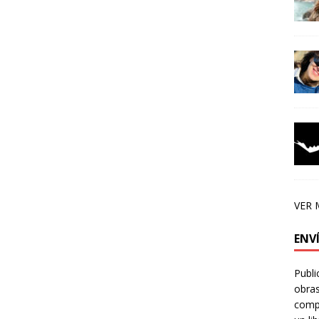
VER 
ENV
Publi
obras
compa