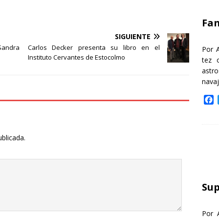
k
Fa
SIGUIENTE
 Sandra
Carlos Decker presenta su libro en el
Por 
Instituto Cervantes de Estocolmo
tez 
astr
nava
F
a
c
e
ublicada.
b
o
o
k
Sup
Por 