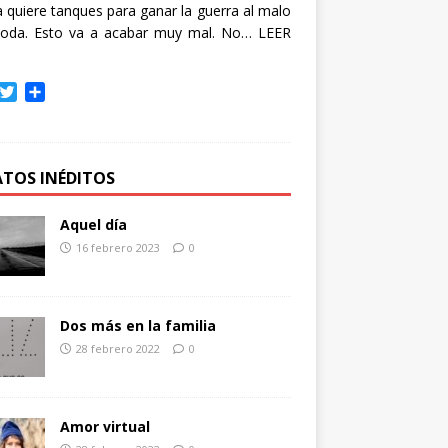
quiere tanques para ganar la guerra al malo
oda. Esto va a acabar muy mal. No…
LEER
T
C
w
o
i
m
t
p
t
a
ATOS INÉDITOS
e
r
r
t
Aquel día
i
16 febrero 2023
0
r
Dos más en la familia
28 febrero 2022
0
Amor virtual