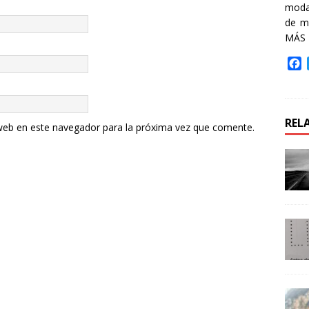
moda 
de m
MÁS
F
a
c
e
b
REL
web en este navegador para la próxima vez que comente.
o
o
k