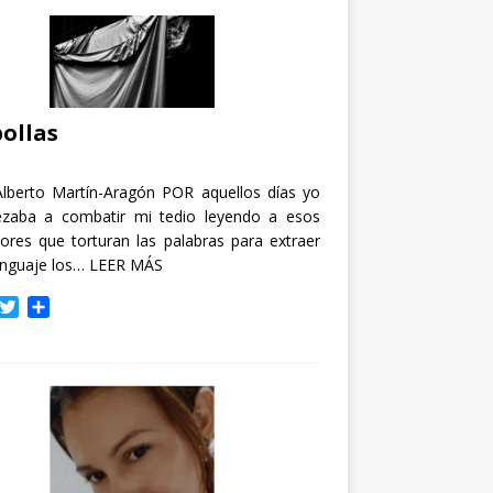
ollas
Alberto Martín-Aragón POR aquellos días yo
zaba a combatir mi tedio leyendo a esos
tores que torturan las palabras para extraer
enguaje los…
LEER MÁS
T
C
w
o
i
m
t
p
t
a
e
r
r
t
i
r