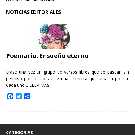
NOTICIAS EDITORIALES
Poemario: Ensueño eterno
Érase una vez un grupo de versos libres que se pasean sin
permiso por la cabeza de una escritora que ama la poesía.
Cada uno…
LEER MÁS
F
T
C
a
w
o
c
i
m
e
t
p
b
t
a
o
e
r
o
r
t
CATEGORÍAS