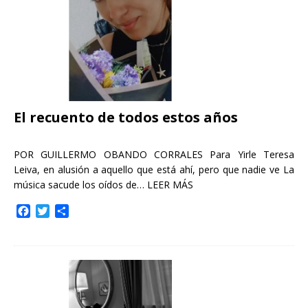
r
El recuento de todos estos años
POR GUILLERMO OBANDO CORRALES Para Yirle Teresa
Leiva, en alusión a aquello que está ahí, pero que nadie ve La
música sacude los oídos de…
LEER MÁS
F
T
C
a
w
o
c
i
m
e
t
p
b
t
a
o
e
r
o
r
t
k
i