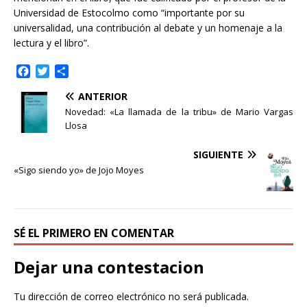
Universidad de Estocolmo como “importante por su
universalidad, una contribución al debate y un homenaje a la
lectura y el libro”.
F
T
C
a
w
o
ANTERIOR
c
i
m
e
t
p
Novedad: «La llamada de la tribu» de Mario Vargas
b
t
a
Llosa
o
e
r
o
r
t
SIGUIENTE
k
i
«Sigo siendo yo» de Jojo Moyes
r
SÉ EL PRIMERO EN COMENTAR
Dejar una contestacion
Tu dirección de correo electrónico no será publicada.