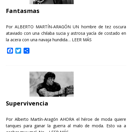
r
Fantasmas
Por ALBERTO MARTÍN-ARAGÓN UN hombre de tez oscura
ataviado con una chilaba sucia y astrosa yacía de costado en
la acera con una navaja hundida…
LEER MÁS
F
T
C
a
w
o
c
i
m
e
t
p
b
t
a
o
e
r
o
r
t
k
i
r
Supervivencia
Por Alberto Martín-Aragón AHORA el héroe de moda quiere
tanques para ganar la guerra al malo de moda. Esto va a