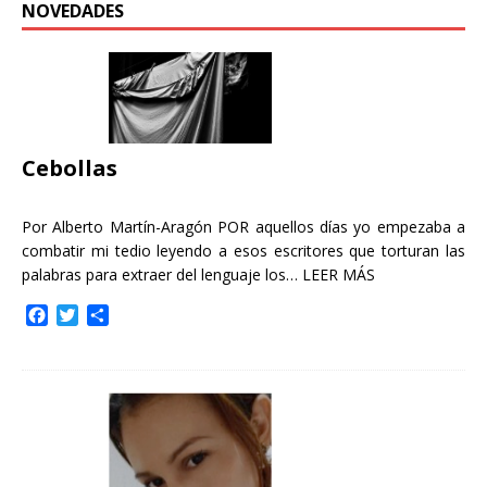
NOVEDADES
Cebollas
Por Alberto Martín-Aragón POR aquellos días yo empezaba a
combatir mi tedio leyendo a esos escritores que torturan las
palabras para extraer del lenguaje los…
LEER MÁS
F
T
C
a
w
o
c
i
m
e
t
p
b
t
a
o
e
r
o
r
t
k
i