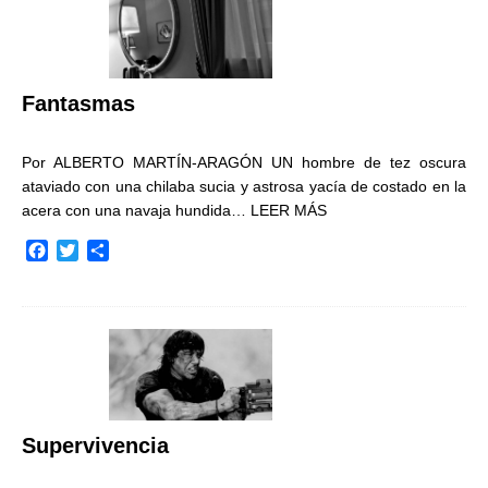
o
e
r
o
r
t
k
i
r
Fantasmas
Por ALBERTO MARTÍN-ARAGÓN UN hombre de tez oscura
ataviado con una chilaba sucia y astrosa yacía de costado en la
acera con una navaja hundida…
LEER MÁS
F
T
C
a
w
o
c
i
m
e
t
p
b
t
a
o
e
r
o
r
t
k
i
r
Supervivencia