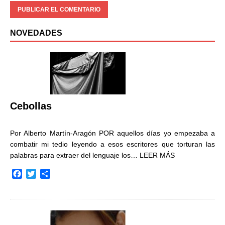
NOVEDADES
Cebollas
Por Alberto Martín-Aragón POR aquellos días yo empezaba a
combatir mi tedio leyendo a esos escritores que torturan las
palabras para extraer del lenguaje los…
LEER MÁS
F
T
C
a
w
o
c
i
m
e
t
p
b
t
a
o
e
r