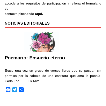
accede a los requisitos de participación y rellena el formulario
de
contacto pinchando
aquí.
NOTICIAS EDITORIALES
Poemario: Ensueño eterno
Érase una vez un grupo de versos libres que se pasean sin
permiso por la cabeza de una escritora que ama la poesía.
Cada uno…
LEER MÁS
F
T
C
a
w
o
c
i
m
e
t
p