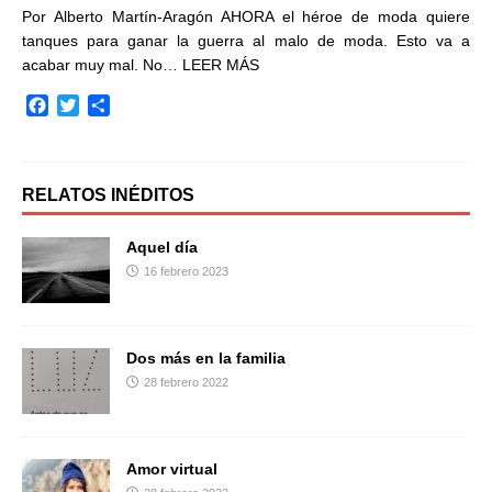
Por Alberto Martín-Aragón AHORA el héroe de moda quiere
tanques para ganar la guerra al malo de moda. Esto va a
acabar muy mal. No…
LEER MÁS
F
T
C
a
w
o
c
i
m
e
t
p
b
t
a
RELATOS INÉDITOS
o
e
r
o
r
t
Aquel día
k
i
16 febrero 2023
r
Dos más en la familia
28 febrero 2022
Amor virtual