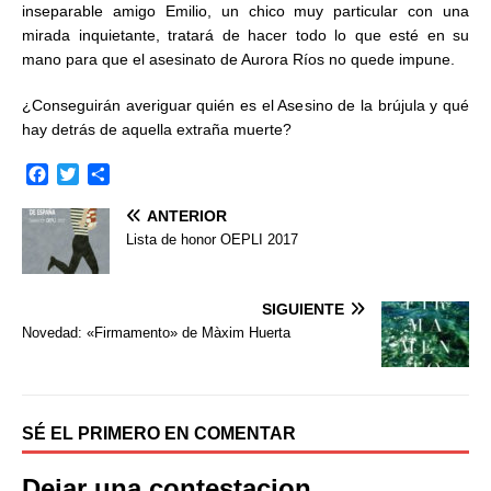
inseparable amigo Emilio, un chico muy particular con una
mirada inquietante, tratará de hacer todo lo que esté en su
mano para que el asesinato de Aurora Ríos no quede impune.
¿Conseguirán averiguar quién es el Asesino de la brújula y qué
hay detrás de aquella extraña muerte?
F
T
C
a
w
o
ANTERIOR
c
i
m
e
t
p
Lista de honor OEPLI 2017
b
t
a
o
e
r
o
r
t
SIGUIENTE
k
i
Novedad: «Firmamento» de Màxim Huerta
r
SÉ EL PRIMERO EN COMENTAR
Dejar una contestacion