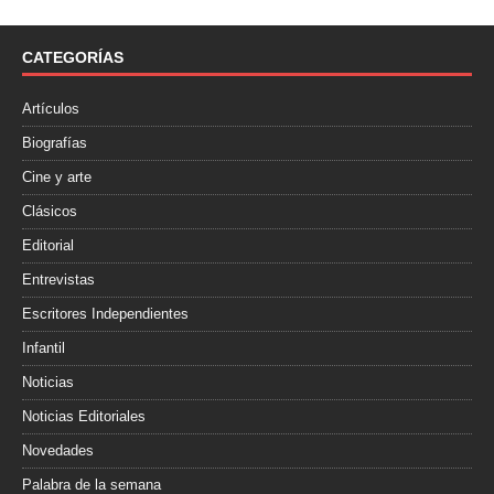
b
t
a
o
e
r
o
r
t
CATEGORÍAS
k
i
r
Artículos
Biografías
Cine y arte
Clásicos
Editorial
Entrevistas
Escritores Independientes
Infantil
Noticias
Noticias Editoriales
Novedades
Palabra de la semana