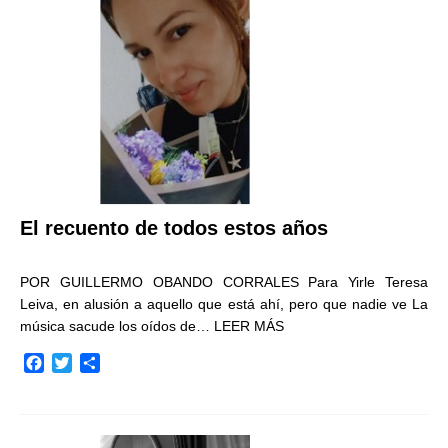
o
r
t
k
i
r
El recuento de todos estos años
POR GUILLERMO OBANDO CORRALES Para Yirle Teresa
Leiva, en alusión a aquello que está ahí, pero que nadie ve La
música sacude los oídos de…
LEER MÁS
F
T
C
a
w
o
c
i
m
e
t
p
b
t
a