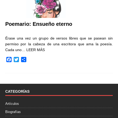
Poemario: Ensueño eterno
Érase una vez un grupo de versos libres que se pasean sin
permiso por la cabeza de una escritora que ama la poesía.
Cada uno…
LEER MÁS
F
T
C
a
w
o
c
i
m
e
t
p
b
t
a
o
e
r
o
r
t
CATEGORÍAS
k
i
r
Artículos
Biografías