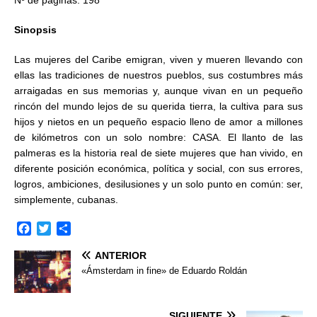
Nº de páginas: 198
Sinopsis
Las mujeres del Caribe emigran, viven y mueren llevando con
ellas las tradiciones de nuestros pueblos, sus costumbres más
arraigadas en sus memorias y, aunque vivan en un pequeño
rincón del mundo lejos de su querida tierra, la cultiva para sus
hijos y nietos en un pequeño espacio lleno de amor a millones
de kilómetros con un solo nombre: CASA. El llanto de las
palmeras es la historia real de siete mujeres que han vivido, en
diferente posición económica, política y social, con sus errores,
logros, ambiciones, desilusiones y un solo punto en común: ser,
simplemente, cubanas.
F
T
C
a
w
o
ANTERIOR
c
i
m
e
t
p
«Ámsterdam in fine» de Eduardo Roldán
b
t
a
o
e
r
o
r
t
SIGUIENTE