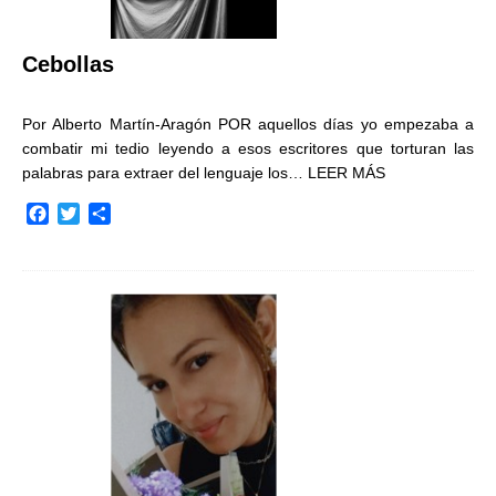
Cebollas
Por Alberto Martín-Aragón POR aquellos días yo empezaba a
combatir mi tedio leyendo a esos escritores que torturan las
palabras para extraer del lenguaje los…
LEER MÁS
F
T
C
a
w
o
c
i
m
e
t
p
b
t
a
o
e
r
o
r
t
k
i
r