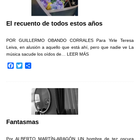
El recuento de todos estos años
POR GUILLERMO OBANDO CORRALES Para Yirle Teresa
Leiva, en alusión a aquello que está ahí, pero que nadie ve La
música sacude los oídos de…
LEER MÁS
F
T
C
a
w
o
c
i
m
e
t
p
b
t
a
o
e
r
o
r
t
k
i
r
Fantasmas
Por ALBERTO MARTÍN-ARAGÓN UN hombre de tez oscura