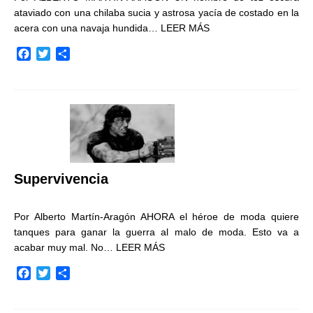
ataviado con una chilaba sucia y astrosa yacía de costado en la
acera con una navaja hundida…
LEER MÁS
F
T
C
a
w
o
c
i
m
e
t
p
b
t
a
o
e
r
o
r
t
k
i
r
Supervivencia
Por Alberto Martín-Aragón AHORA el héroe de moda quiere
tanques para ganar la guerra al malo de moda. Esto va a
acabar muy mal. No…
LEER MÁS
F
T
C
a
w
o
c
i
m