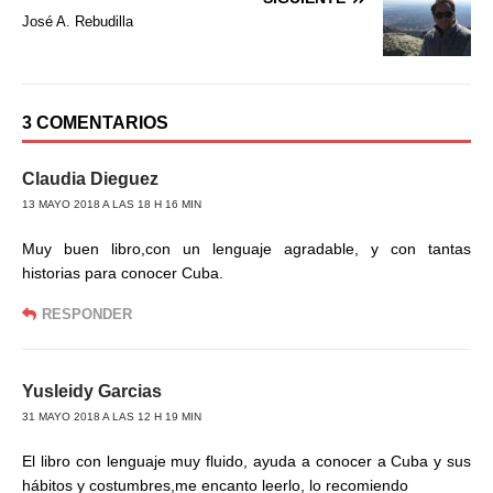
k
i
José A. Rebudilla
r
3 COMENTARIOS
Claudia Dieguez
13 MAYO 2018 A LAS 18 H 16 MIN
Muy buen libro,con un lenguaje agradable, y con tantas
historias para conocer Cuba.
RESPONDER
Yusleidy Garcias
31 MAYO 2018 A LAS 12 H 19 MIN
El libro con lenguaje muy fluido, ayuda a conocer a Cuba y sus
hábitos y costumbres,me encanto leerlo, lo recomiendo