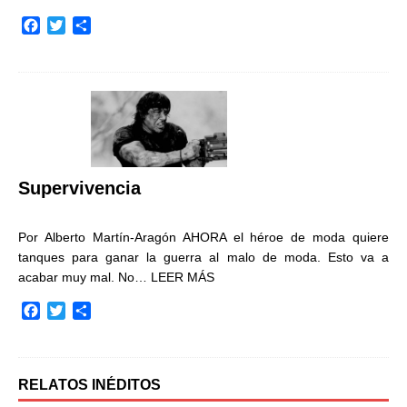
F
T
C
a
w
o
c
i
m
e
t
p
b
t
a
o
e
r
o
r
t
k
i
r
Supervivencia
Por Alberto Martín-Aragón AHORA el héroe de moda quiere
tanques para ganar la guerra al malo de moda. Esto va a
acabar muy mal. No…
LEER MÁS
F
T
C
a
w
o
c
i
m
e
t
p
b
t
a
RELATOS INÉDITOS
o
e
r