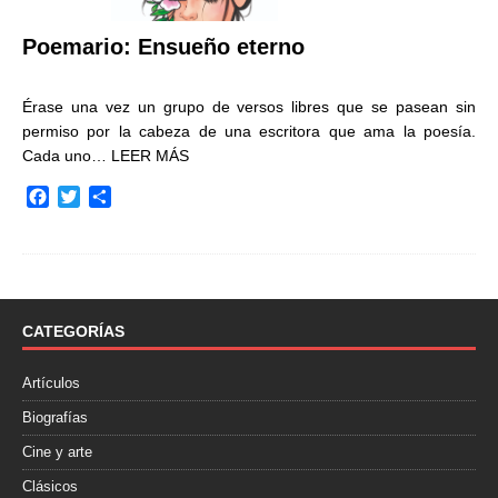
Poemario: Ensueño eterno
Érase una vez un grupo de versos libres que se pasean sin
permiso por la cabeza de una escritora que ama la poesía.
Cada uno…
LEER MÁS
F
T
C
a
w
o
c
i
m
e
t
p
b
t
a
o
e
r
o
r
t
CATEGORÍAS
k
i
r
Artículos
Biografías
Cine y arte
Clásicos