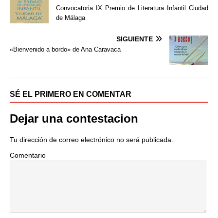
e
t
p
Convocatoria IX Premio de Literatura Infantil Ciudad
b
t
a
de Málaga
o
e
r
o
r
t
SIGUIENTE
k
i
«Bienvenido a bordo» de Ana Caravaca
r
SÉ EL PRIMERO EN COMENTAR
Dejar una contestacion
Tu dirección de correo electrónico no será publicada.
Comentario