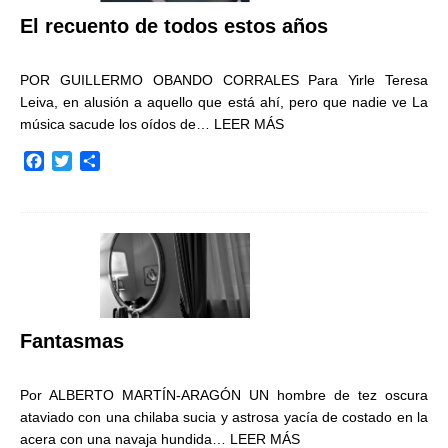
El recuento de todos estos años
POR GUILLERMO OBANDO CORRALES Para Yirle Teresa
Leiva, en alusión a aquello que está ahí, pero que nadie ve La
música sacude los oídos de…
LEER MÁS
F
T
C
a
w
o
c
i
m
e
t
p
b
t
a
o
e
r
o
r
t
k
i
r
Fantasmas
Por ALBERTO MARTÍN-ARAGÓN UN hombre de tez oscura
ataviado con una chilaba sucia y astrosa yacía de costado en la
acera con una navaja hundida…
LEER MÁS