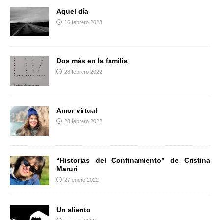
o
r
t
Aquel día
k
i
16 febrero 2023
r
Dos más en la familia
28 febrero 2022
Amor virtual
28 febrero 2022
“Historias del Confinamiento” de Cristina
Maruri
27 enero 2022
Un aliento