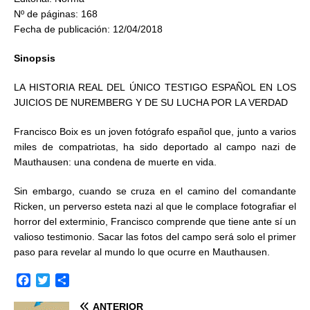
Nº de páginas: 168
Fecha de publicación: 12/04/2018
Sinopsis
LA HISTORIA REAL DEL ÚNICO TESTIGO ESPAÑOL EN LOS
JUICIOS DE NUREMBERG Y DE SU LUCHA POR LA VERDAD
Francisco Boix es un joven fotógrafo español que, junto a varios
miles de compatriotas, ha sido deportado al campo nazi de
Mauthausen: una condena de muerte en vida.
Sin embargo, cuando se cruza en el camino del comandante
Ricken, un perverso esteta nazi al que le complace fotografiar el
horror del exterminio, Francisco comprende que tiene ante sí un
valioso testimonio. Sacar las fotos del campo será solo el primer
paso para revelar al mundo lo que ocurre en Mauthausen.
F
T
C
a
w
o
ANTERIOR
c
i
m