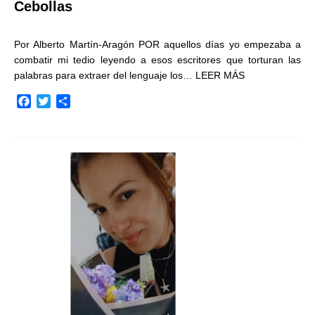
Cebollas
Por Alberto Martín-Aragón POR aquellos días yo empezaba a
combatir mi tedio leyendo a esos escritores que torturan las
palabras para extraer del lenguaje los…
LEER MÁS
F
T
C
a
w
o
c
i
m
e
t
p
b
t
a
o
e
r
o
r
t
k
i
r