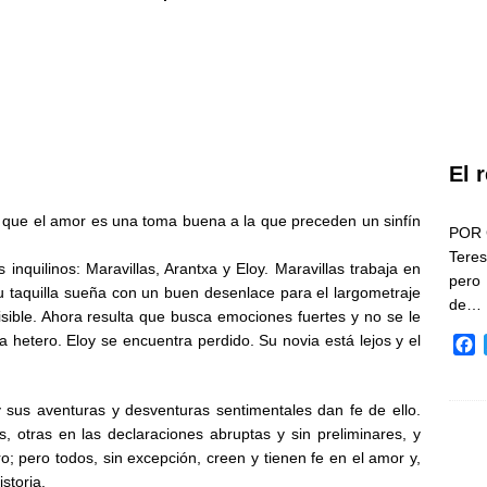
El 
a que el amor es una toma buena a la que preceden un sinfín
POR 
Teres
inquilinos: Maravillas, Arantxa y Eloy. Maravillas trabaja en
pero
su taquilla sueña con un buen desenlace para el largometraje
de…
isible. Ahora resulta que busca emociones fuertes y no se le
 hetero. Eloy se encuentra perdido. Su novia está lejos y el
F
a
c
e
 sus aventuras y desventuras sentimentales dan fe de ello.
b
, otras en las declaraciones abruptas y sin preliminares, y
o
ro; pero todos, sin excepción, creen y tienen fe en el amor y,
o
storia.