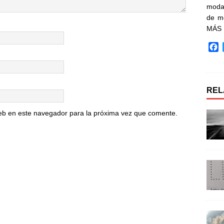
moda 
de m
MÁS
F
a
c
e
b
REL
o
o
eb en este navegador para la próxima vez que comente.
k