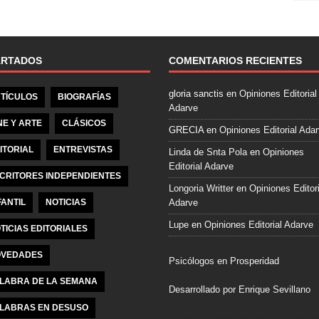
e
b
o
o
ARTADOS
COMENTARIOS RECIENTES
k
gloria sanctis
en
Opiniones Editorial
TÍCULOS
BIOGRAFÍAS
Adarve
NE Y ARTE
CLÁSICOS
GRECIA
en
Opiniones Editorial Ada
ITORIAL
ENTREVISTAS
Linda de Snta Pola
en
Opiniones
Editorial Adarve
CRITORES INDEPENDIENTES
Longoria Writter
en
Opiniones Editori
FANTIL
NOTICIAS
Adarve
Lupe
en
Opiniones Editorial Adarve
TICIAS EDITORIALES
VEDADES
Psicólogos en Prosperidad
LABRA DE LA SEMANA
Desarrollado por Enrique Sevillano
LABRAS EN DESUSO
Pulseras Elegantes para él y para el