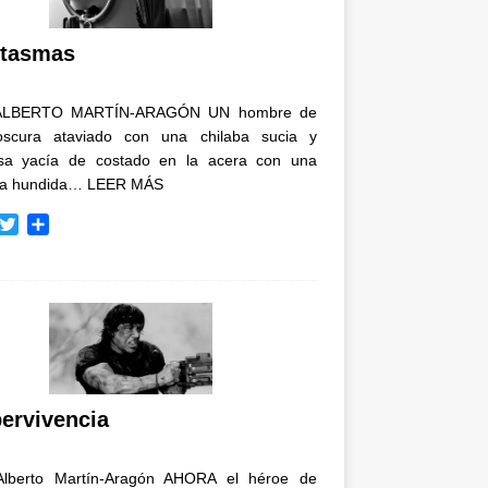
i
r
tasmas
ALBERTO MARTÍN-ARAGÓN UN hombre de
oscura ataviado con una chilaba sucia y
osa yacía de costado en la acera con una
ja hundida…
LEER MÁS
T
C
w
o
i
m
t
p
t
a
e
r
r
t
i
r
ervivencia
Alberto Martín-Aragón AHORA el héroe de