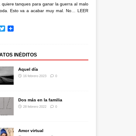
quiere tanques para ganar la guerra al malo
oda. Esto va a acabar muy mal. No…
LEER
T
C
w
o
i
m
t
p
t
a
ATOS INÉDITOS
e
r
r
t
Aquel día
i
16 febrero 2023
0
r
Dos más en la familia
28 febrero 2022
0
Amor virtual