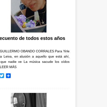
recuento de todos estos años
GUILLERMO OBANDO CORRALES Para Yirle
a Leiva, en alusión a aquello que está ahí,
 que nadie ve La música sacude los oídos
LEER MÁS
T
C
w
o
i
m
t
p
t
a
e
r
r
t