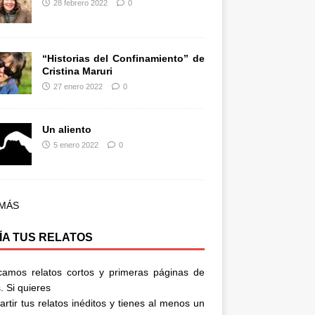
28 febrero 2022
0
“Historias del Confinamiento” de
Cristina Maruri
27 enero 2022
0
Un aliento
5 enero 2022
0
 MÁS
ÍA TUS RELATOS
camos relatos cortos y primeras páginas de
. Si quieres
rtir tus relatos inéditos y tienes al menos un