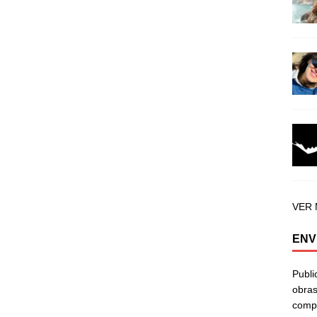
VER
ENV
Publi
obras
compa