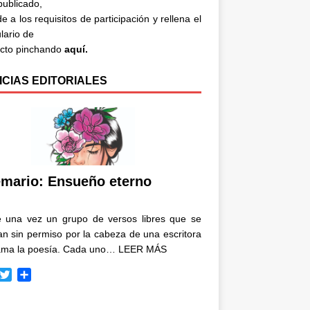
 publicado,
e a los requisitos de participación y rellena el
lario de
acto pinchando
aquí.
ICIAS EDITORIALES
mario: Ensueño eterno
e una vez un grupo de versos libres que se
n sin permiso por la cabeza de una escritora
ama la poesía. Cada uno…
LEER MÁS
T
C
w
o
i
m