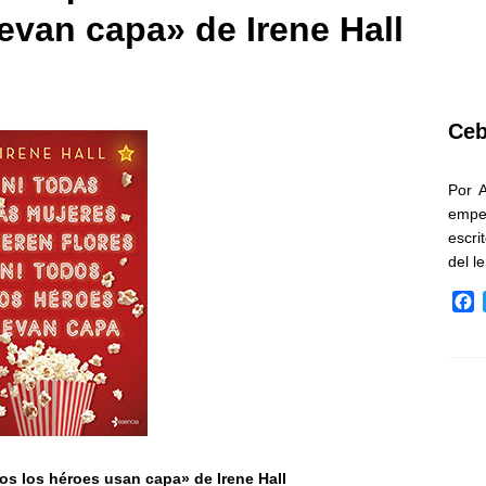
levan capa» de Irene Hall
Ceb
Por 
empe
escri
del l
F
a
c
e
b
o
o
k
dos los héroes usan capa» de Irene Hall