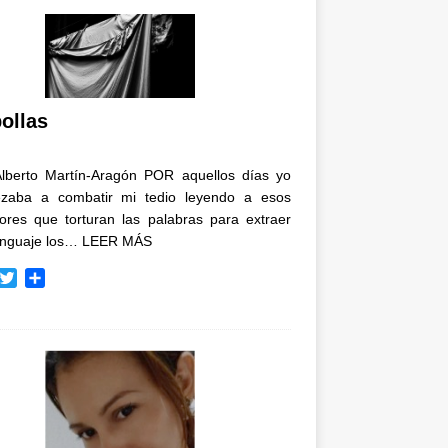
ollas
Alberto Martín-Aragón POR aquellos días yo
zaba a combatir mi tedio leyendo a esos
tores que torturan las palabras para extraer
enguaje los…
LEER MÁS
T
C
w
o
i
m
t
p
t
a
e
r
r
t
i
r