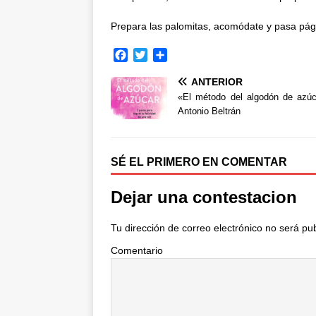
Prepara las palomitas, acomódate y pasa págin
F
T
C
a
w
o
ANTERIOR
c
i
m
e
t
p
«El método del algodón de azú
b
t
a
Antonio Beltrán
o
e
r
o
r
t
k
i
SÉ EL PRIMERO EN COMENTAR
r
Dejar una contestacion
Tu dirección de correo electrónico no será pu
Comentario