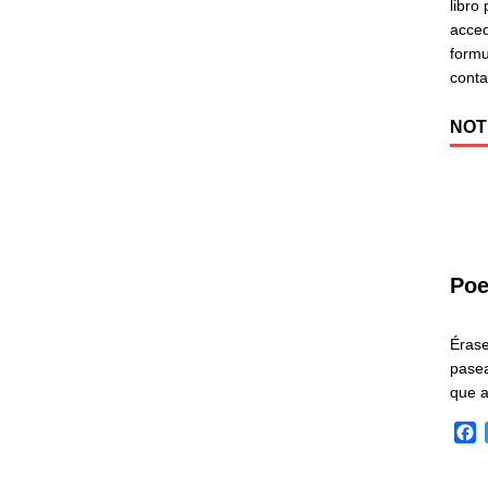
libro
acced
formu
cont
NOT
Poe
Éras
pasea
que 
F
a
c