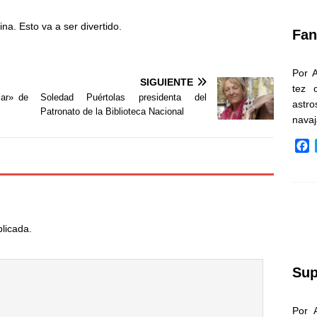
k
a. Esto va a ser divertido.
Fan
Por 
SIGUIENTE
tez 
car» de
Soledad Puértolas presidenta del
astr
Patronato de la Biblioteca Nacional
nava
F
a
c
e
b
o
blicada.
o
k
Sup
Por 