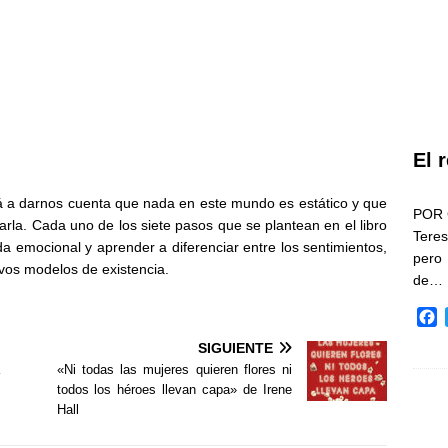
El 
á a darnos cuenta que nada en este mundo es estático y que
POR 
earla. Cada uno de los siete pasos que se plantean en el libro
Teres
a emocional y aprender a diferenciar entre los sentimientos,
pero
os modelos de existencia.
de…
F
a
SIGUIENTE
c
«Ni todas las mujeres quieren flores ni
e
todos los héroes llevan capa» de Irene
b
Hall
o
o