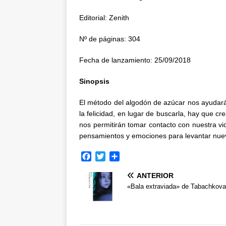
Editorial: Zenith
Nº de páginas: 304
Fecha de lanzamiento: 25/09/2018
Sinopsis
El método del algodón de azúcar nos ayudar
la felicidad, en lugar de buscarla, hay que cr
nos permitirán tomar contacto con nuestra vid
pensamientos y emociones para levantar nuev
F
T
C
a
w
o
ANTERIOR
c
i
m
e
t
p
«Bala extraviada» de Tabachkova
b
t
a
o
e
r
o
r
t