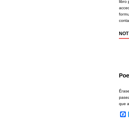
libro
acced
formu
cont
NOT
Poe
Éras
pasea
que 
F
a
c