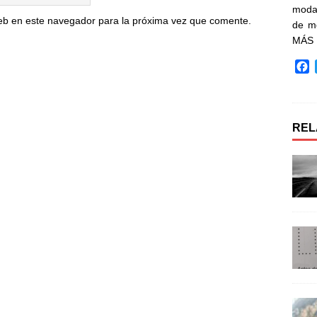
moda 
eb en este navegador para la próxima vez que comente.
de m
MÁS
F
a
c
e
b
REL
o
o
k