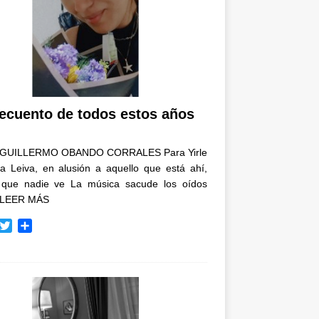
recuento de todos estos años
GUILLERMO OBANDO CORRALES Para Yirle
a Leiva, en alusión a aquello que está ahí,
 que nadie ve La música sacude los oídos
LEER MÁS
T
C
w
o
i
m
t
p
t
a
e
r
r
t