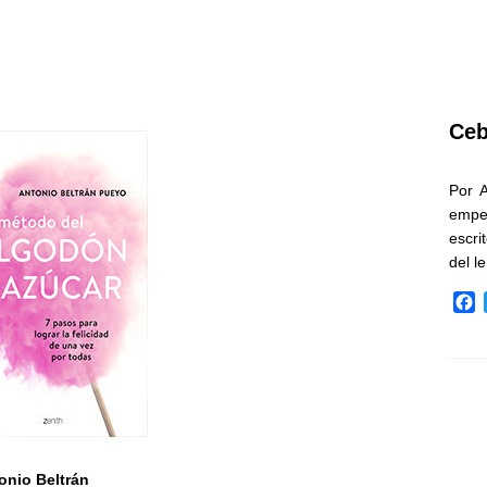
Ceb
Por 
empe
escri
del l
F
a
c
e
b
o
o
k
onio Beltrán