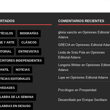
e
b
o
o
ARTADOS
COMENTARIOS RECIENTES
k
gloria sanctis
en
Opiniones Editorial
TÍCULOS
BIOGRAFÍAS
Adarve
NE Y ARTE
CLÁSICOS
GRECIA
en
Opiniones Editorial Ada
ITORIAL
ENTREVISTAS
Linda de Snta Pola
en
Opiniones
Editorial Adarve
CRITORES INDEPENDIENTES
Longoria Writter
en
Opiniones Editori
FANTIL
NOTICIAS
Adarve
Lupe
en
Opiniones Editorial Adarve
TICIAS EDITORIALES
VEDADES
Psicólogos en Prosperidad
LABRA DE LA SEMANA
Desarrollado por Enrique Sevillano
LABRAS EN DESUSO
Pulseras Elegantes para él y para el