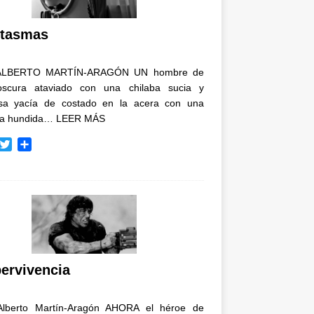
i
r
tasmas
ALBERTO MARTÍN-ARAGÓN UN hombre de
oscura ataviado con una chilaba sucia y
osa yacía de costado en la acera con una
ja hundida…
LEER MÁS
T
C
w
o
i
m
t
p
t
a
e
r
r
t
i
r
ervivencia
Alberto Martín-Aragón AHORA el héroe de