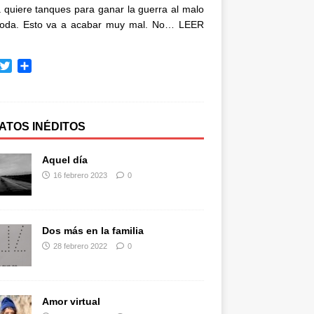
quiere tanques para ganar la guerra al malo
oda. Esto va a acabar muy mal. No…
LEER
T
C
w
o
i
m
t
p
t
a
ATOS INÉDITOS
e
r
r
t
Aquel día
i
16 febrero 2023
0
r
Dos más en la familia
28 febrero 2022
0
Amor virtual