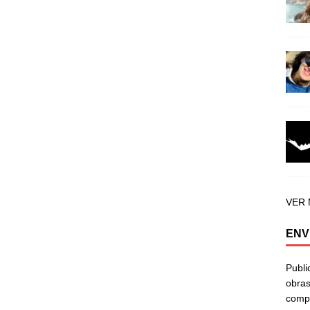
VER
ENV
Publi
obras
compa