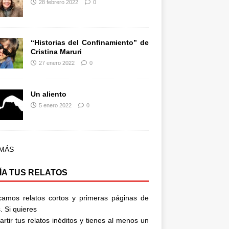
28 febrero 2022
0
“Historias del Confinamiento” de
Cristina Maruri
27 enero 2022
0
Un aliento
5 enero 2022
0
 MÁS
ÍA TUS RELATOS
camos relatos cortos y primeras páginas de
. Si quieres
rtir tus relatos inéditos y tienes al menos un