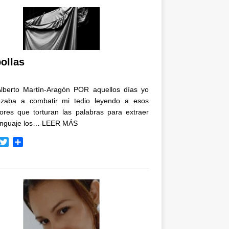
ollas
Alberto Martín-Aragón POR aquellos días yo
zaba a combatir mi tedio leyendo a esos
tores que torturan las palabras para extraer
enguaje los…
LEER MÁS
T
C
w
o
i
m
t
p
t
a
e
r
r
t
i
r