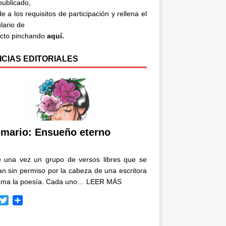
 publicado,
e a los requisitos de participación y rellena el
lario de
acto pinchando
aquí.
ICIAS EDITORIALES
mario: Ensueño eterno
e una vez un grupo de versos libres que se
n sin permiso por la cabeza de una escritora
ama la poesía. Cada uno…
LEER MÁS
T
C
w
o
i
m