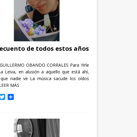
recuento de todos estos años
GUILLERMO OBANDO CORRALES Para Yirle
a Leiva, en alusión a aquello que está ahí,
 que nadie ve La música sacude los oídos
LEER MÁS
T
C
w
o
i
m
t
p
t
a
e
r
r
t