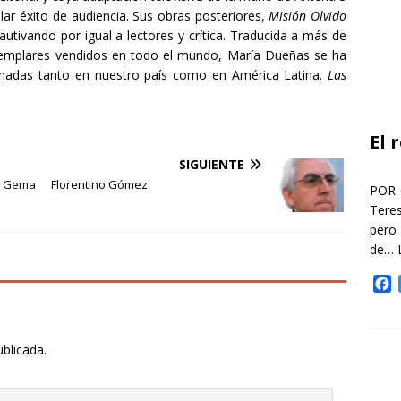
ar éxito de audiencia. Sus obras posteriores,
Misión Olvido
utivando por igual a lectores y crítica. Traducida a más de
ejemplares vendidos en todo el mundo, María Dueñas se ha
imadas tanto en nuestro país como en América Latina.
Las
El 
SIGUIENTE
. Gema
Florentino Gómez
POR 
Teres
pero
de…
F
a
c
e
ublicada.
b
o
o