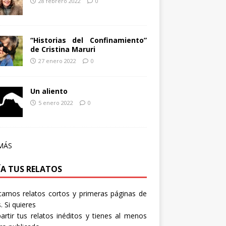
28 febrero 2022
0
“Historias del Confinamiento”
de Cristina Maruri
27 enero 2022
0
Un aliento
5 enero 2022
0
MÁS
ÍA TUS RELATOS
camos relatos cortos y primeras páginas de
. Si quieres
rtir tus relatos inéditos y tienes al menos