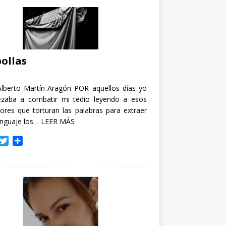
ollas
Alberto Martín-Aragón POR aquellos días yo
zaba a combatir mi tedio leyendo a esos
tores que torturan las palabras para extraer
enguaje los…
LEER MÁS
T
C
w
o
i
m
t
p
t
a
e
r
r
t
i
r