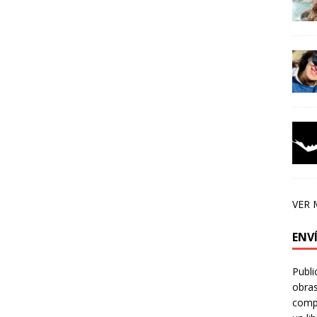
VER 
ENV
Publi
obras
compa