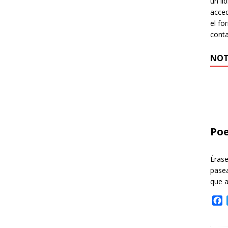
un li
acced
el fo
cont
NOT
Poe
Éras
pasea
que 
F
a
c