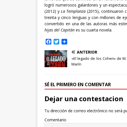
logró numerosos galardones y un espectacul
(2012) y
La Templanza
(2015), continuaron ca
treinta y cinco lenguas y con millones de 
convertido en una de las autoras más est
hijas del Capitán
es su cuarta novela.
F
T
C
a
w
o
ANTERIOR
c
i
m
e
t
p
«El legado de los Cohen» de M
b
t
a
Marín
o
e
r
o
r
t
k
i
SÉ EL PRIMERO EN COMENTAR
r
Dejar una contestacion
Tu dirección de correo electrónico no será p
Comentario