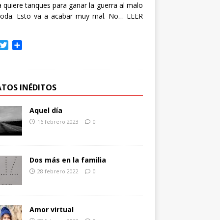
quiere tanques para ganar la guerra al malo
oda. Esto va a acabar muy mal. No…
LEER
T
C
w
o
i
m
t
p
t
a
ATOS INÉDITOS
e
r
r
t
Aquel día
i
16 febrero 2023
0
r
Dos más en la familia
28 febrero 2022
0
Amor virtual