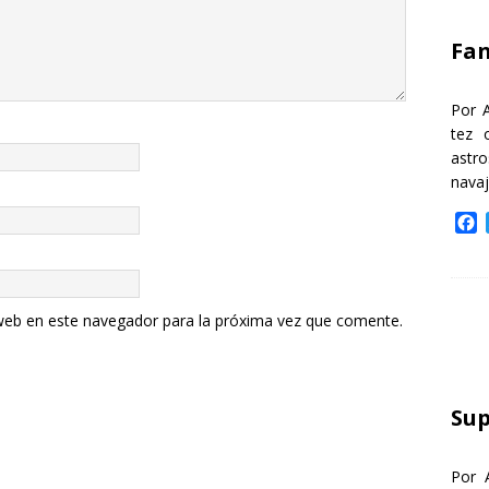
k
Fa
Por 
tez 
astr
nava
F
a
c
e
b
web en este navegador para la próxima vez que comente.
o
o
k
Sup
Por 