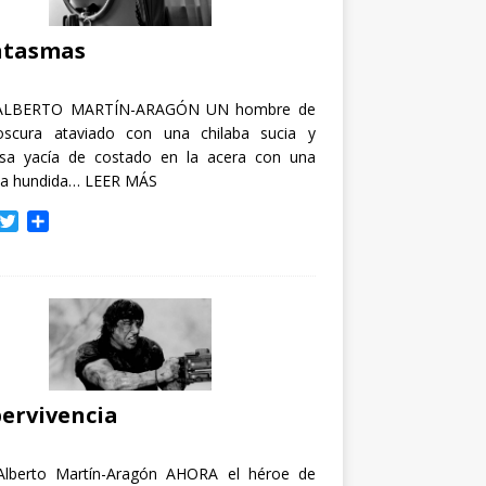
i
r
ntasmas
ALBERTO MARTÍN-ARAGÓN UN hombre de
oscura ataviado con una chilaba sucia y
osa yacía de costado en la acera con una
ja hundida…
LEER MÁS
T
C
w
o
i
m
t
p
t
a
e
r
r
t
i
r
ervivencia
Alberto Martín-Aragón AHORA el héroe de