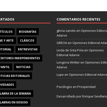
e
b
o
o
ARTADOS
COMENTARIOS RECIENTES
k
gloria sanctis
en
Opiniones Editoria
TÍCULOS
BIOGRAFÍAS
Adarve
NE Y ARTE
CLÁSICOS
GRECIA
en
Opiniones Editorial Ada
ITORIAL
ENTREVISTAS
Linda de Snta Pola
en
Opiniones
Editorial Adarve
CRITORES INDEPENDIENTES
Longoria Writter
en
Opiniones Edito
FANTIL
NOTICIAS
Adarve
Lupe
en
Opiniones Editorial Adarv
TICIAS EDITORIALES
VEDADES
Psicólogos en Prosperidad
LABRA DE LA SEMANA
Desarrollado por Enrique Sevillan
LABRAS EN DESUSO
Pulseras Elegantes para él y para e