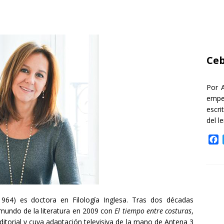
Ceb
Por 
empe
escri
del l
F
a
c
e
b
o
o
1964) es doctora en Filología Inglesa. Tras dos décadas
k
 mundo de la literatura en 2009 con
El tiempo entre costuras
,
itorial y cuya adaptación televisiva de la mano de Antena 3