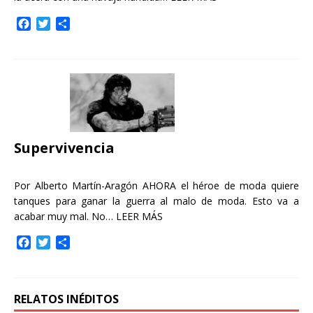
F
T
C
a
w
o
c
i
m
e
t
p
b
t
a
o
e
r
o
r
t
k
i
r
Supervivencia
Por Alberto Martín-Aragón AHORA el héroe de moda quiere
tanques para ganar la guerra al malo de moda. Esto va a
acabar muy mal. No…
LEER MÁS
F
T
C
a
w
o
c
i
m
e
t
p
b
t
a
RELATOS INÉDITOS
o
e
r