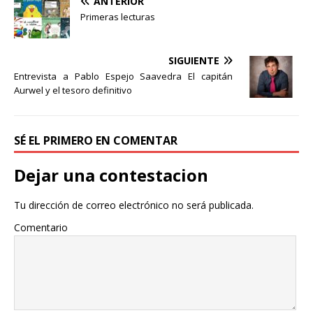
ANTERIOR
k
i
Primeras lecturas
r
SIGUIENTE
Entrevista a Pablo Espejo Saavedra El capitán
Aurwel y el tesoro definitivo
SÉ EL PRIMERO EN COMENTAR
Dejar una contestacion
Tu dirección de correo electrónico no será publicada.
Comentario