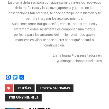
La pluma de la escritora consigue sumergirte en los recovecos
de la mafia rusa y la Yakuza japonesa y, junto con las
descripciones tan precisas, te hace partícipe de la historia y te
permite imaginar los acontecimientos.
Suspense, amor, intriga, acción, crimen, toques eróticos y
enfrentamientos sentimentales componen una mezcla
perfecta para los amantes del thriller romántico que te
mantiene en vilo y te hace querer saber qué pasará a
continuación.
Liana Ioana Piper reseñadora en
@laimaginacionnotienelimites
F
T
C
a
w
o
c
i
m
RESEÑAS
REVISTA GALERADAS
e
t
p
b
t
a
STEFFANY KENNELS
o
e
r
o
r
t