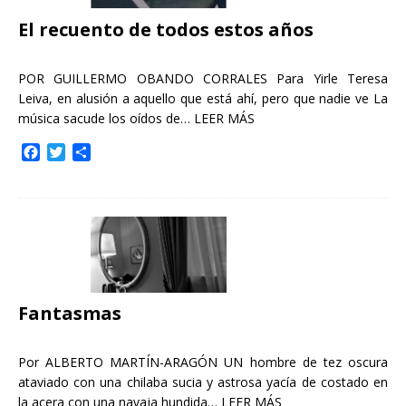
El recuento de todos estos años
POR GUILLERMO OBANDO CORRALES Para Yirle Teresa
Leiva, en alusión a aquello que está ahí, pero que nadie ve La
música sacude los oídos de…
LEER MÁS
F
T
C
a
w
o
c
i
m
e
t
p
b
t
a
o
e
r
o
r
t
k
i
r
Fantasmas
Por ALBERTO MARTÍN-ARAGÓN UN hombre de tez oscura
ataviado con una chilaba sucia y astrosa yacía de costado en
la acera con una navaja hundida…
LEER MÁS