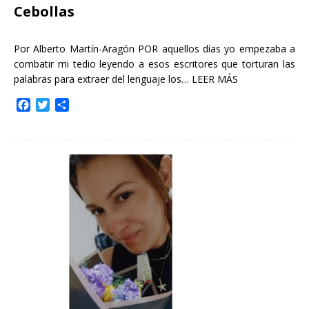
Cebollas
Por Alberto Martín-Aragón POR aquellos días yo empezaba a
combatir mi tedio leyendo a esos escritores que torturan las
palabras para extraer del lenguaje los…
LEER MÁS
F
T
C
a
w
o
c
i
m
e
t
p
b
t
a
o
e
r
o
r
t
k
i
r