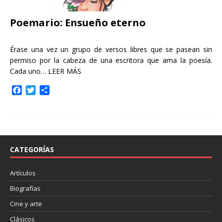
Poemario: Ensueño eterno
Érase una vez un grupo de versos libres que se pasean sin
permiso por la cabeza de una escritora que ama la poesía.
Cada uno…
LEER MÁS
F
T
C
a
w
o
c
i
m
e
t
p
b
t
a
o
e
r
o
r
t
CATEGORÍAS
k
i
r
Artículos
Biografías
Cine y arte
Clásicos