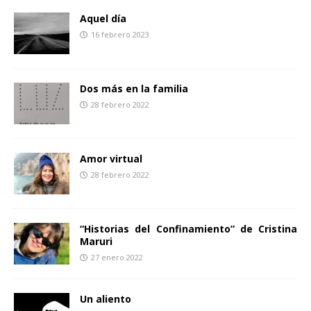
o
r
t
Aquel día
k
i
16 febrero 2023
r
Dos más en la familia
28 febrero 2022
Amor virtual
28 febrero 2022
“Historias del Confinamiento” de Cristina
Maruri
27 enero 2022
Un aliento