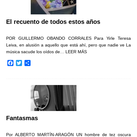
El recuento de todos estos años
POR GUILLERMO OBANDO CORRALES Para Yirle Teresa
Leiva, en alusión a aquello que está ahí, pero que nadie ve La
música sacude los oídos de…
LEER MÁS
F
T
C
a
w
o
c
i
m
e
t
p
b
t
a
o
e
r
o
r
t
k
i
r
Fantasmas
Por ALBERTO MARTÍN-ARAGÓN UN hombre de tez oscura