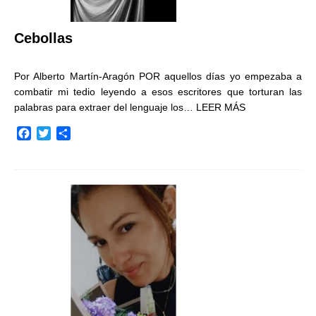
Cebollas
Por Alberto Martín-Aragón POR aquellos días yo empezaba a
combatir mi tedio leyendo a esos escritores que torturan las
palabras para extraer del lenguaje los…
LEER MÁS
F
T
C
a
w
o
c
i
m
e
t
p
b
t
a
o
e
r
o
r
t
k
i
r