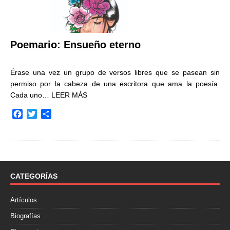
Poemario: Ensueño eterno
Érase una vez un grupo de versos libres que se pasean sin
permiso por la cabeza de una escritora que ama la poesía.
Cada uno…
LEER MÁS
F
T
C
a
w
o
c
i
m
e
t
p
b
t
a
o
e
r
o
r
t
CATEGORÍAS
k
i
r
Artículos
Biografías