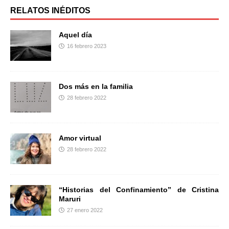
b
t
a
RELATOS INÉDITOS
o
e
r
o
r
t
Aquel día
k
i
16 febrero 2023
r
Dos más en la familia
28 febrero 2022
Amor virtual
28 febrero 2022
“Historias del Confinamiento” de Cristina
Maruri
27 enero 2022