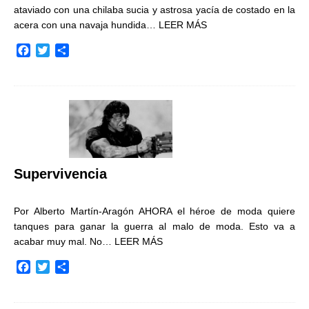
ataviado con una chilaba sucia y astrosa yacía de costado en la
acera con una navaja hundida…
LEER MÁS
F
T
C
a
w
o
c
i
m
e
t
p
b
t
a
o
e
r
o
r
t
k
i
r
Supervivencia
Por Alberto Martín-Aragón AHORA el héroe de moda quiere
tanques para ganar la guerra al malo de moda. Esto va a
acabar muy mal. No…
LEER MÁS
F
T
C
a
w
o
c
i
m
e
t
p