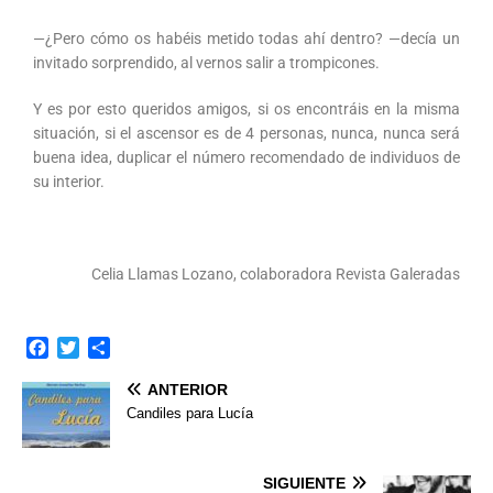
—¿Pero cómo os habéis metido todas ahí dentro? —decía un
invitado sorprendido, al vernos salir a trompicones.
Y es por esto queridos amigos, si os encontráis en la misma
situación, si el ascensor es de 4 personas, nunca, nunca será
buena idea, duplicar el número recomendado de individuos de
su interior.
Celia Llamas Lozano, colaboradora Revista Galeradas
F
T
C
a
w
o
ANTERIOR
c
i
m
e
t
p
Candiles para Lucía
b
t
a
o
e
r
o
r
t
SIGUIENTE