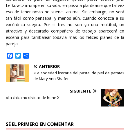
Lefkowitz irrumpe en su vida, empieza a plantearse que tal vez
eso de tener novio no suene tan mal. Sin embargo, no será
tan fácil como pensaba, y menos aún, cuando conozca a su
excéntrica suegra. Por si tres no son ya una multitud, un
atractivo y descarado compañero de trabajo aparecerá en
escena para tambalear todavía más los felices planes de la
pareja.
F
T
C
a
w
o
ANTERIOR
c
i
m
e
t
p
«La sociedad literaria del pastel de piel de patata»
b
t
a
de Mary Ann Shafer
o
e
r
o
r
t
SIGUIENTE
k
i
«La chica no olvida» de Irene X
r
SÉ EL PRIMERO EN COMENTAR