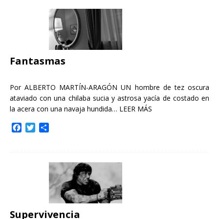
e
t
p
b
t
a
o
e
r
o
r
t
k
i
r
Fantasmas
Por ALBERTO MARTÍN-ARAGÓN UN hombre de tez oscura
ataviado con una chilaba sucia y astrosa yacía de costado en
la acera con una navaja hundida…
LEER MÁS
F
T
C
a
w
o
c
i
m
e
t
p
b
t
a
o
e
r
o
r
t
k
i
r
Supervivencia