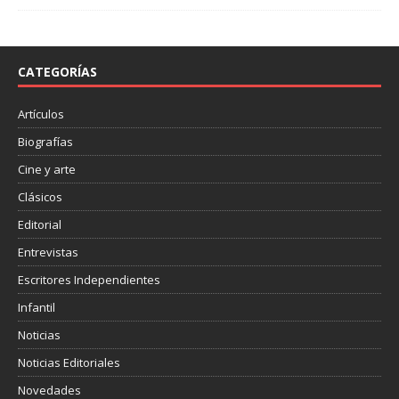
c
i
m
e
t
p
b
t
a
o
e
r
o
r
t
CATEGORÍAS
k
i
r
Artículos
Biografías
Cine y arte
Clásicos
Editorial
Entrevistas
Escritores Independientes
Infantil
Noticias
Noticias Editoriales
Novedades