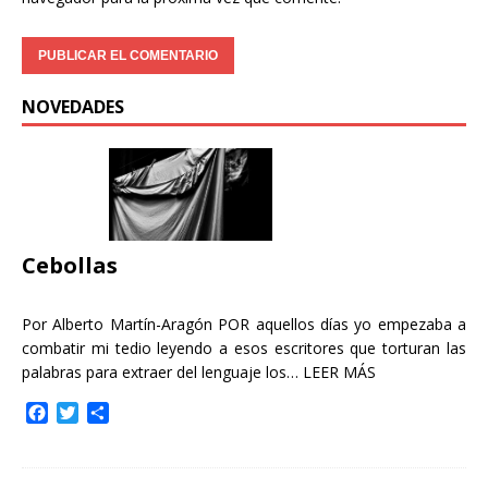
NOVEDADES
Cebollas
Por Alberto Martín-Aragón POR aquellos días yo empezaba a
combatir mi tedio leyendo a esos escritores que torturan las
palabras para extraer del lenguaje los…
LEER MÁS
F
T
C
a
w
o
c
i
m
e
t
p