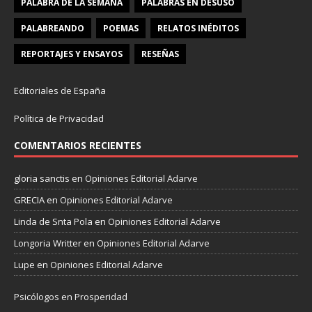
PALABRA DE LA SEMANA
PALABRAS EN DESUSO
PALABREANDO
POEMAS
RELATOS INÉDITOS
REPORTAJES Y ENSAYOS
RESEÑAS
Editoriales de España
Política de Privacidad
COMENTARIOS RECIENTES
gloria sanctis
en
Opiniones Editorial Adarve
GRECIA
en
Opiniones Editorial Adarve
Linda de Snta Pola
en
Opiniones Editorial Adarve
Longoria Writter
en
Opiniones Editorial Adarve
Lupe
en
Opiniones Editorial Adarve
Psicólogos en Prosperidad