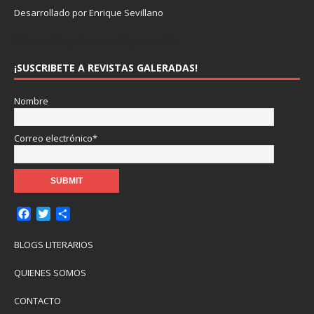
Desarrollado por Enrique Sevillano
Pulseras Elegantes para él y para ella.
¡SUSCRIBETE A REVISTAS GALERADAS!
Nombre
Correo electrónico*
F
T
C
a
w
o
c
i
m
BLOGS LITERARIOS
e
t
p
b
t
a
QUIENES SOMOS
o
e
r
o
r
t
CONTACTO
k
i