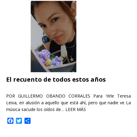
b
t
a
o
e
r
o
r
t
k
i
r
El recuento de todos estos años
POR GUILLERMO OBANDO CORRALES Para Yirle Teresa
Leiva, en alusión a aquello que está ahí, pero que nadie ve La
música sacude los oídos de…
LEER MÁS
F
T
C
a
w
o
c
i
m