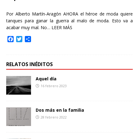
Por Alberto Martín-Aragón AHORA el héroe de moda quiere
tanques para ganar la guerra al malo de moda. Esto va a
acabar muy mal. No…
LEER MÁS
F
T
C
a
w
o
c
i
m
e
t
p
b
t
a
RELATOS INÉDITOS
o
e
r
o
r
t
Aquel día
k
i
16 febrero 2023
r
Dos más en la familia
28 febrero 2022