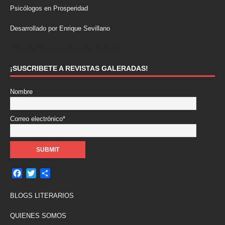
Psicólogos en Prosperidad
Desarrollado por Enrique Sevillano
Pulseras Elegantes para él y para ella.
¡SUSCRIBETE A REVISTAS GALERADAS!
Nombre
Correo electrónico*
F
T
C
a
w
o
c
i
m
BLOGS LITERARIOS
e
t
p
b
t
a
QUIENES SOMOS
o
e
r