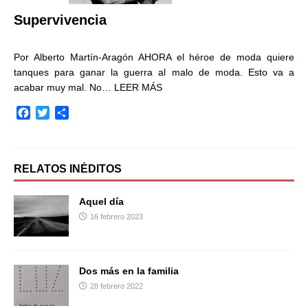
r
Supervivencia
Por Alberto Martín-Aragón AHORA el héroe de moda quiere
tanques para ganar la guerra al malo de moda. Esto va a
acabar muy mal. No…
LEER MÁS
F
T
C
a
w
o
c
i
m
e
t
p
b
t
a
RELATOS INÉDITOS
o
e
r
o
r
t
Aquel día
k
i
16 febrero 2023
r
Dos más en la familia
28 febrero 2022