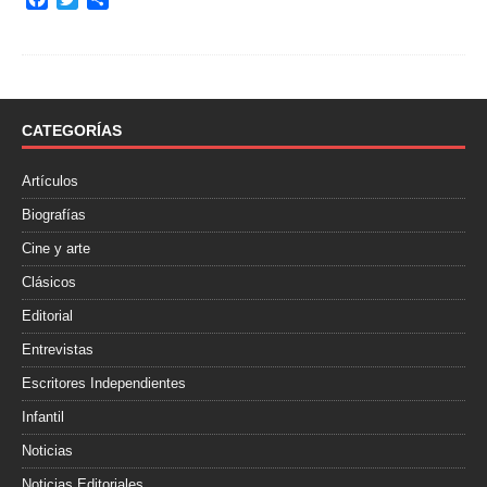
a
w
o
c
i
m
e
t
p
b
t
a
o
e
r
o
r
t
CATEGORÍAS
k
i
r
Artículos
Biografías
Cine y arte
Clásicos
Editorial
Entrevistas
Escritores Independientes
Infantil
Noticias
Noticias Editoriales