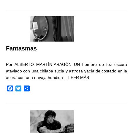
a
w
o
c
i
m
e
t
p
b
t
a
o
e
r
o
r
t
k
i
r
Fantasmas
Por ALBERTO MARTÍN-ARAGÓN UN hombre de tez oscura
ataviado con una chilaba sucia y astrosa yacía de costado en la
acera con una navaja hundida…
LEER MÁS
F
T
C
a
w
o
c
i
m
e
t
p
b
t
a
o
e
r
o
r
t
k
i