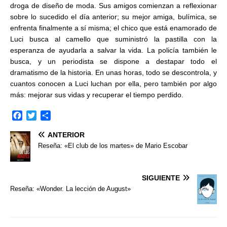
droga de diseño de moda. Sus amigos comienzan a reflexionar
sobre lo sucedido el día anterior; su mejor amiga, bulímica, se
enfrenta finalmente a sí misma; el chico que está enamorado de
Luci busca al camello que suministró la pastilla con la
esperanza de ayudarla a salvar la vida. La policía también le
busca, y un periodista se dispone a destapar todo el
dramatismo de la historia. En unas horas, todo se descontrola, y
cuantos conocen a Luci luchan por ella, pero también por algo
más: mejorar sus vidas y recuperar el tiempo perdido.
F
T
C
a
w
o
ANTERIOR
c
i
m
e
t
p
Reseña: «El club de los martes» de Mario Escobar
b
t
a
o
e
r
o
r
t
SIGUIENTE
k
i
Reseña: «Wonder. La lección de August»
r