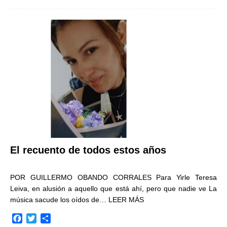
c
i
m
e
t
p
b
t
a
o
e
r
o
r
t
k
i
r
El recuento de todos estos años
POR GUILLERMO OBANDO CORRALES Para Yirle Teresa
Leiva, en alusión a aquello que está ahí, pero que nadie ve La
música sacude los oídos de…
LEER MÁS
F
T
C