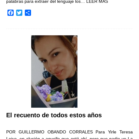
palabras para extraer del lenguaje los…
LEER MÁS
F
T
C
a
w
o
c
i
m
e
t
p
b
t
a
o
e
r
o
r
t
k
i
r
El recuento de todos estos años
POR GUILLERMO OBANDO CORRALES Para Yirle Teresa
Leiva, en alusión a aquello que está ahí, pero que nadie ve La