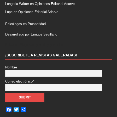
Longoria Writter
en
Opiniones Editorial Adarve
Lupe
en
Opiniones Editorial Adarve
Psicólogos en Prosperidad
Desarrollado por Enrique Sevillano
Pulseras Elegantes para él y para ella.
¡SUSCRIBETE A REVISTAS GALERADAS!
Nombre
Correo electrónico*
F
T
C
a
w
o