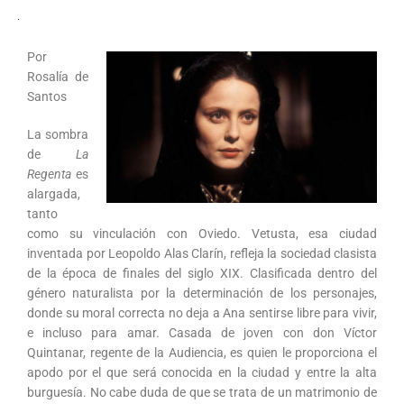
Por
Rosalía de
Santos
La sombra
de
La
Regenta
es
alargada,
tanto
como su vinculación con Oviedo. Vetusta, esa ciudad
inventada por Leopoldo Alas Clarín, refleja la sociedad clasista
de la época de finales del siglo XIX. Clasificada dentro del
género naturalista por la determinación de los personajes,
donde su moral correcta no deja a Ana sentirse libre para vivir,
e incluso para amar. Casada de joven con don Víctor
Quintanar, regente de la Audiencia, es quien le proporciona el
apodo por el que será conocida en la ciudad y entre la alta
burguesía. No cabe duda de que se trata de un matrimonio de