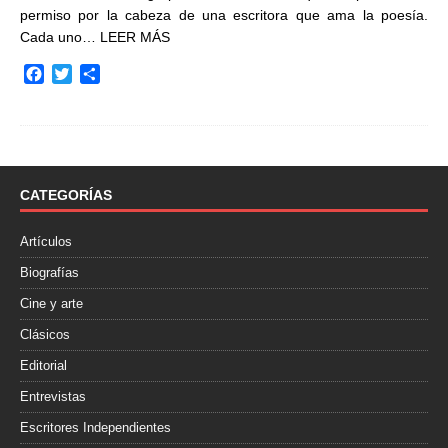
permiso por la cabeza de una escritora que ama la poesía.
Cada uno…
LEER MÁS
F
T
C
a
w
o
c
i
m
e
t
p
b
t
a
o
e
r
o
r
t
CATEGORÍAS
k
i
r
Artículos
Biografías
Cine y arte
Clásicos
Editorial
Entrevistas
Escritores Independientes