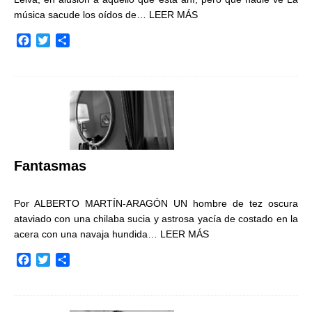
música sacude los oídos de…
LEER MÁS
F
T
C
a
w
o
c
i
m
e
t
p
b
t
a
o
e
r
o
r
t
k
i
r
Fantasmas
Por ALBERTO MARTÍN-ARAGÓN UN hombre de tez oscura
ataviado con una chilaba sucia y astrosa yacía de costado en la
acera con una navaja hundida…
LEER MÁS
F
T
C
a
w
o
c
i
m
e
t
p