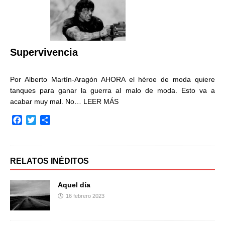
b
t
a
o
e
r
o
r
t
k
i
r
Supervivencia
Por Alberto Martín-Aragón AHORA el héroe de moda quiere
tanques para ganar la guerra al malo de moda. Esto va a
acabar muy mal. No…
LEER MÁS
F
T
C
a
w
o
c
i
m
e
t
p
b
t
a
RELATOS INÉDITOS
o
e
r
o
r
t
Aquel día
k
i
16 febrero 2023
r