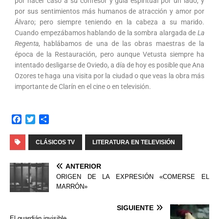
por hacer caso a su confesor y guía espiritual por un lado, y
por sus sentimientos más humanos de atracción y amor por
Álvaro; pero siempre teniendo en la cabeza a su marido.
Cuando empezábamos hablando de la sombra alargada de
La
Regenta
, hablábamos de una de las obras maestras de la
época de la Restauración, pero aunque Vetusta siempre ha
intentado desligarse de Oviedo, a día de hoy es posible que Ana
Ozores te haga una visita por la ciudad o que veas la obra más
importante de Clarín en el cine o en televisión.
F
T
C
a
w
o
c
i
m
CLÁSICOS TV
LITERATURA EN TELEVISIÓN
e
t
p
b
t
a
ANTERIOR
o
e
r
ORIGEN DE LA EXPRESIÓN «COMERSE EL
o
r
t
MARRÓN»
k
i
r
SIGUIENTE
El guardián invisible