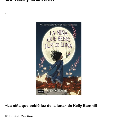
«La niña que bebió luz de la luna» de Kelly Barnhill
Editorial: Destino