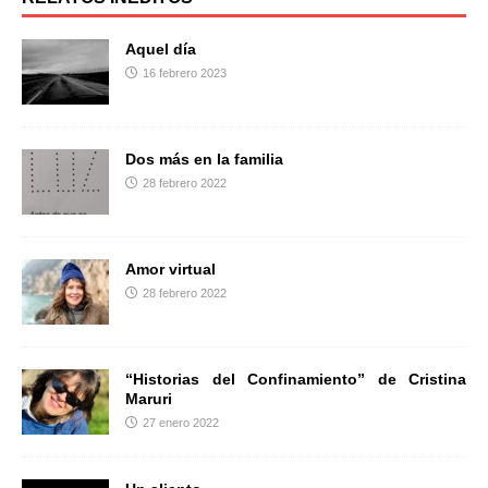
o
e
r
o
r
t
Aquel día
k
i
16 febrero 2023
r
Dos más en la familia
28 febrero 2022
Amor virtual
28 febrero 2022
“Historias del Confinamiento” de Cristina
Maruri
27 enero 2022