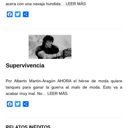
acera con una navaja hundida…
LEER MÁS
F
T
C
a
w
o
c
i
m
e
t
p
b
t
a
o
e
r
o
r
t
k
i
r
Supervivencia
Por Alberto Martín-Aragón AHORA el héroe de moda quiere
tanques para ganar la guerra al malo de moda. Esto va a
acabar muy mal. No…
LEER MÁS
F
T
C
a
w
o
c
i
m
e
t
p
b
t
a
RELATOS INÉDITOS