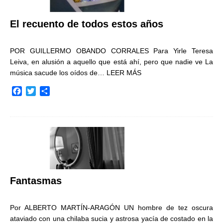
El recuento de todos estos años
POR GUILLERMO OBANDO CORRALES Para Yirle Teresa
Leiva, en alusión a aquello que está ahí, pero que nadie ve La
música sacude los oídos de…
LEER MÁS
F
T
C
a
w
o
c
i
m
e
t
p
b
t
a
o
e
r
o
r
t
k
i
r
Fantasmas
Por ALBERTO MARTÍN-ARAGÓN UN hombre de tez oscura
ataviado con una chilaba sucia y astrosa yacía de costado en la