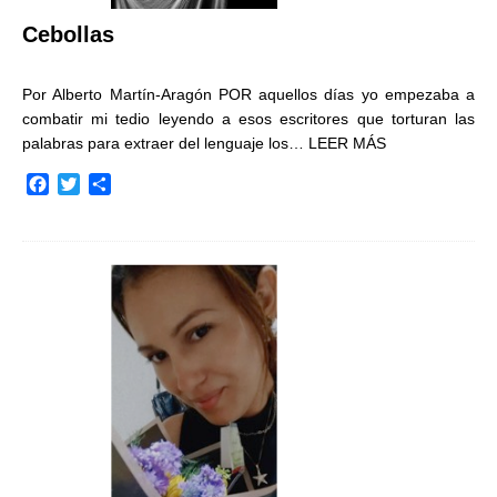
Cebollas
Por Alberto Martín-Aragón POR aquellos días yo empezaba a
combatir mi tedio leyendo a esos escritores que torturan las
palabras para extraer del lenguaje los…
LEER MÁS
F
T
C
a
w
o
c
i
m
e
t
p
b
t
a
o
e
r
o
r
t
k
i
r