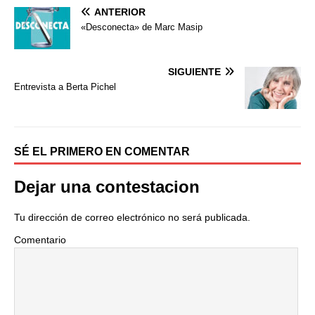
ANTERIOR
c
i
m
e
t
p
«Desconecta» de Marc Masip
b
t
a
o
e
r
o
r
t
SIGUIENTE
k
i
Entrevista a Berta Pichel
r
SÉ EL PRIMERO EN COMENTAR
Dejar una contestacion
Tu dirección de correo electrónico no será publicada.
Comentario