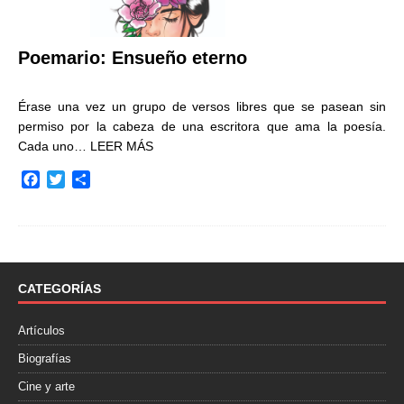
Poemario: Ensueño eterno
Érase una vez un grupo de versos libres que se pasean sin
permiso por la cabeza de una escritora que ama la poesía.
Cada uno…
LEER MÁS
F
T
C
a
w
o
c
i
m
e
t
p
b
t
a
o
e
r
o
r
t
CATEGORÍAS
k
i
r
Artículos
Biografías
Cine y arte