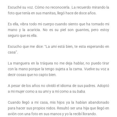
Escuché su voz. Cómo no reconocerla. La recuerdo mirando la
foto que tenía en sus manitas, llegó hace de doce años.
Es ella, vibra todo mi cuerpo cuando siento que ha tomado mi
mano y la acaricia. No es su piel son guantes, pero estoy
seguro que es ella.
Escucho que me dice: “La
umi
está bien, te esta esperando en
casa”.
La manguera en la tráquea no me deja hablar, no puedo tirar
con la mano porque la tengo sujeta a la cama. Vuelve su voz a
decir cosas que no capto bien.
A pesar de los años no olvidó el idioma de sus padres. Adoptó
a mi mujer como a su
umi
y a mí como a su
baba.
Cuando llegó a mi casa, mis hijos ya la habían abandonado
para hacer sus propios nidos. Resultó ser una hija que llegó en
avión con una foto en sus manos y yo la recibí llorando.