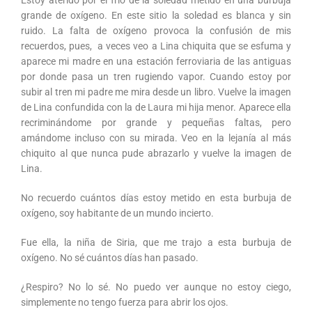
Estoy aterido por el frío de la soledad metido en una burbuja
grande de oxígeno. En este sitio la soledad es blanca y sin
ruido. La falta de oxígeno provoca la confusión de mis
recuerdos, pues, a veces veo a Lina chiquita que se esfuma y
aparece mi madre en una estación ferroviaria de las antiguas
por donde pasa un tren rugiendo vapor. Cuando estoy por
subir al tren mi padre me mira desde un libro. Vuelve la imagen
de Lina confundida con la de Laura mi hija menor. Aparece ella
recriminándome por grande y pequeñas faltas, pero
amándome incluso con su mirada. Veo en la lejanía al más
chiquito al que nunca pude abrazarlo y vuelve la imagen de
Lina.
No recuerdo cuántos días estoy metido en esta burbuja de
oxígeno, soy habitante de un mundo incierto.
Fue ella, la niña de Siria, que me trajo a esta burbuja de
oxígeno. No sé cuántos días han pasado.
¿Respiro? No lo sé. No puedo ver aunque no estoy ciego,
simplemente no tengo fuerza para abrir los ojos.