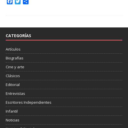
F
T
C
a
w
o
c
i
m
e
t
p
b
t
a
o
e
r
o
r
t
CATEGORÍAS
k
i
r
Artículos
Biografías
Cine y arte
Clásicos
Editorial
Entrevistas
Escritores Independientes
Infantil
Noticias