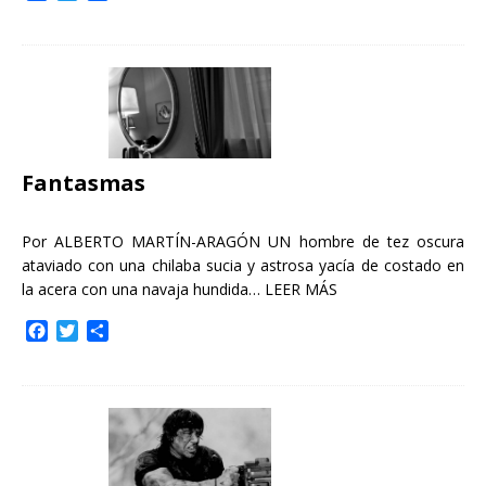
a
w
o
c
i
m
e
t
p
b
t
a
o
e
r
o
r
t
k
i
r
Fantasmas
Por ALBERTO MARTÍN-ARAGÓN UN hombre de tez oscura
ataviado con una chilaba sucia y astrosa yacía de costado en
la acera con una navaja hundida…
LEER MÁS
F
T
C
a
w
o
c
i
m
e
t
p
b
t
a
o
e
r
o
r
t
k
i