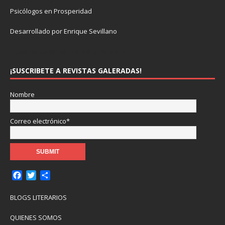
Psicólogos en Prosperidad
Desarrollado por Enrique Sevillano
Pulseras Elegantes para él y para ella.
¡SUSCRIBETE A REVISTAS GALERADAS!
Nombre
Correo electrónico*
F
T
C
a
w
o
c
i
m
BLOGS LITERARIOS
e
t
p
b
t
a
QUIENES SOMOS