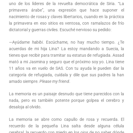
uno de los líderes de la revuelta democrática de Siria. “La
primavera árabe”, una expresión que hace suponer el
nacimiento de rosas y claves libertarios, cuando en la práctica
la primavera en eso sitios es ventosa, con ramalazos de frío
dictatorial y guerras civiles. Escuché nervioso su pedido:
—Ayúdame
habibi
. Escúchame, no hay mucho tiempo. ¿Te
acuerdas de mi hija Lina? La estoy mandando a Suecia, la
tienes que recibir para tramitar su estatus de refugiada. Assad
mató a mi Jasmina y seguro que el próximo soy yo. Lina tiene
11 años va en vuelo de SAS. Con tu ayuda le pueden dar la
categoría de refugiada, cuídala y dile que sus padres la han
amado siempre.
Please my friend
.
La memoria es un paisaje desnudo que tiene parecidos con la
nada, pero es también potente porque golpea el cerebro y
desaloja al olvido.
La memoria se abre como capullo de rosa y recuerda. El
recuerdo de la pequeña Lina salta desde alguna célula
cerebral, la recuerdo con miedo en los ojos de no saber dónde