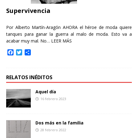
r
Supervivencia
Por Alberto Martín-Aragón AHORA el héroe de moda quiere
tanques para ganar la guerra al malo de moda. Esto va a
acabar muy mal. No…
LEER MÁS
F
T
C
a
w
o
c
i
m
e
t
p
b
t
a
RELATOS INÉDITOS
o
e
r
o
r
t
Aquel día
k
i
16 febrero 2023
r
Dos más en la familia
28 febrero 2022