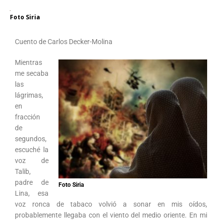
Foto Siria
Cuento de Carlos Decker-Molina
Mientras
me secaba
las
lágrimas,
en
fracción
de
segundos,
escuché la
voz de
Talib,
padre de
Foto Siria
Lina, esa
voz ronca de tabaco volvió a sonar en mis oídos,
probablemente llegaba con el viento del medio oriente. En mi