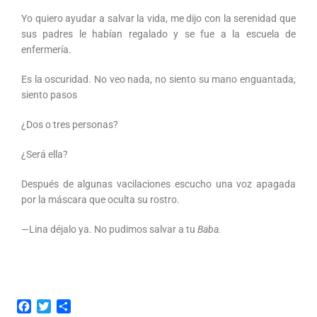
Yo quiero ayudar a salvar la vida, me dijo con la serenidad que
sus padres le habían regalado y se fue a la escuela de
enfermería.
Es la oscuridad. No veo nada, no siento su mano enguantada,
siento pasos
¿Dos o tres personas?
¿Será ella?
Después de algunas vacilaciones escucho una voz apagada
por la máscara que oculta su rostro.
—Lina déjalo ya. No pudimos salvar a tu
Baba.
F
T
C