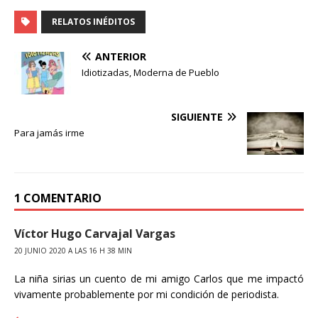
a
w
o
c
i
m
RELATOS INÉDITOS
e
t
p
b
t
a
ANTERIOR
o
e
r
Idiotizadas, Moderna de Pueblo
o
r
t
k
i
r
SIGUIENTE
Para jamás irme
1 COMENTARIO
Víctor Hugo Carvajal Vargas
20 JUNIO 2020 A LAS 16 H 38 MIN
La niña sirias un cuento de mi amigo Carlos que me impactó
vivamente probablemente por mi condición de periodista.