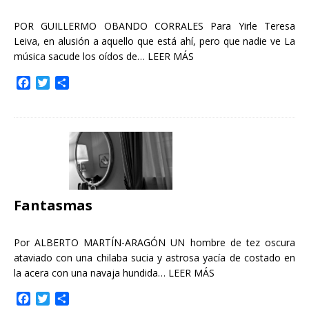
POR GUILLERMO OBANDO CORRALES Para Yirle Teresa
Leiva, en alusión a aquello que está ahí, pero que nadie ve La
música sacude los oídos de…
LEER MÁS
F
T
C
a
w
o
c
i
m
e
t
p
b
t
a
o
e
r
o
r
t
k
i
r
Fantasmas
Por ALBERTO MARTÍN-ARAGÓN UN hombre de tez oscura
ataviado con una chilaba sucia y astrosa yacía de costado en
la acera con una navaja hundida…
LEER MÁS
F
T
C