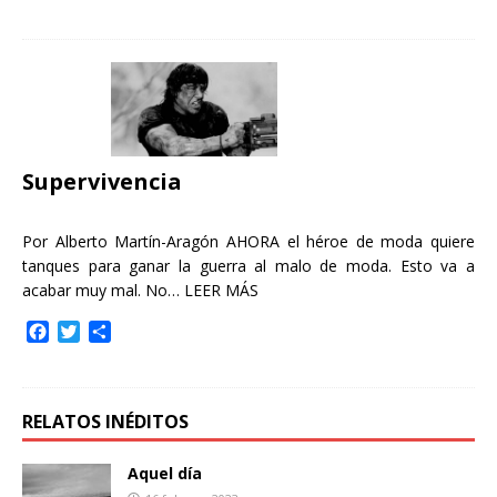
a
w
o
c
i
m
e
t
p
b
t
a
o
e
r
o
r
t
k
i
r
Supervivencia
Por Alberto Martín-Aragón AHORA el héroe de moda quiere
tanques para ganar la guerra al malo de moda. Esto va a
acabar muy mal. No…
LEER MÁS
F
T
C
a
w
o
c
i
m
e
t
p
b
t
a
RELATOS INÉDITOS
o
e
r
o
r
t
Aquel día
k
i