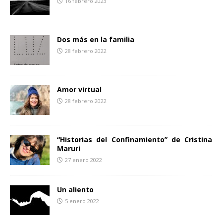
16 febrero 2023
r
Dos más en la familia
28 febrero 2022
Amor virtual
28 febrero 2022
“Historias del Confinamiento” de Cristina
Maruri
27 enero 2022
Un aliento
5 enero 2022