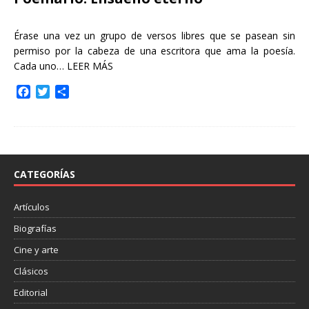
Érase una vez un grupo de versos libres que se pasean sin
permiso por la cabeza de una escritora que ama la poesía.
Cada uno…
LEER MÁS
F
T
C
a
w
o
c
i
m
e
t
p
b
t
a
o
e
r
o
r
t
CATEGORÍAS
k
i
r
Artículos
Biografías
Cine y arte
Clásicos
Editorial