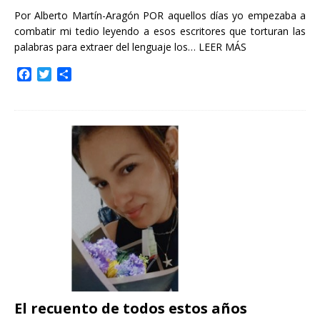
Por Alberto Martín-Aragón POR aquellos días yo empezaba a
combatir mi tedio leyendo a esos escritores que torturan las
palabras para extraer del lenguaje los…
LEER MÁS
F
T
C
a
w
o
c
i
m
e
t
p
b
t
a
o
e
r
o
r
t
k
i
r
El recuento de todos estos años