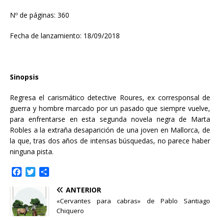
Nº de páginas: 360
Fecha de lanzamiento: 18/09/2018
Sinopsis
Regresa el carismático detective Roures, ex corresponsal de
guerra y hombre marcado por un pasado que siempre vuelve,
para enfrentarse en esta segunda novela negra de Marta
Robles a la extraña desaparición de una joven en Mallorca, de
la que, tras dos años de intensas búsquedas, no parece haber
ninguna pista.
F
T
C
a
w
o
ANTERIOR
c
i
m
e
t
p
«Cervantes para cabras» de Pablo Santiago
b
t
a
Chiquero