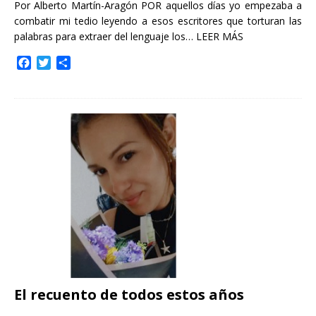
Por Alberto Martín-Aragón POR aquellos días yo empezaba a
combatir mi tedio leyendo a esos escritores que torturan las
palabras para extraer del lenguaje los…
LEER MÁS
F
T
C
a
w
o
c
i
m
e
t
p
b
t
a
o
e
r
o
r
t
k
i
r
El recuento de todos estos años