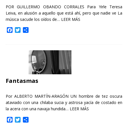
POR GUILLERMO OBANDO CORRALES Para Yirle Teresa
Leiva, en alusión a aquello que está ahí, pero que nadie ve La
música sacude los oídos de…
LEER MÁS
F
T
C
a
w
o
c
i
m
e
t
p
b
t
a
o
e
r
o
r
t
k
i
r
Fantasmas
Por ALBERTO MARTÍN-ARAGÓN UN hombre de tez oscura
ataviado con una chilaba sucia y astrosa yacía de costado en
la acera con una navaja hundida…
LEER MÁS
F
T
C
a
w
o