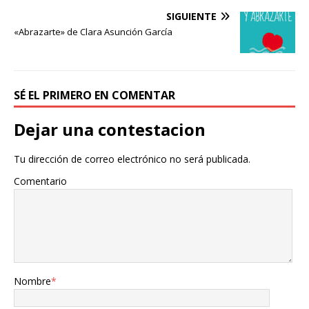
o
e
r
o
r
t
SIGUIENTE
k
i
«Abrazarte» de Clara Asunción García
r
SÉ EL PRIMERO EN COMENTAR
Dejar una contestacion
Tu dirección de correo electrónico no será publicada.
Comentario
Nombre
*