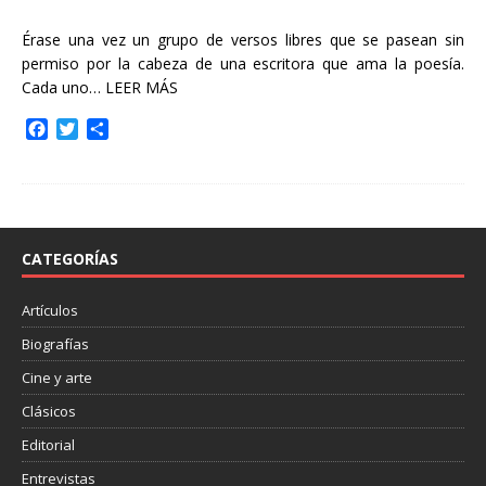
Érase una vez un grupo de versos libres que se pasean sin
permiso por la cabeza de una escritora que ama la poesía.
Cada uno…
LEER MÁS
F
T
C
a
w
o
c
i
m
e
t
p
b
t
a
o
e
r
o
r
t
CATEGORÍAS
k
i
r
Artículos
Biografías
Cine y arte
Clásicos
Editorial
Entrevistas