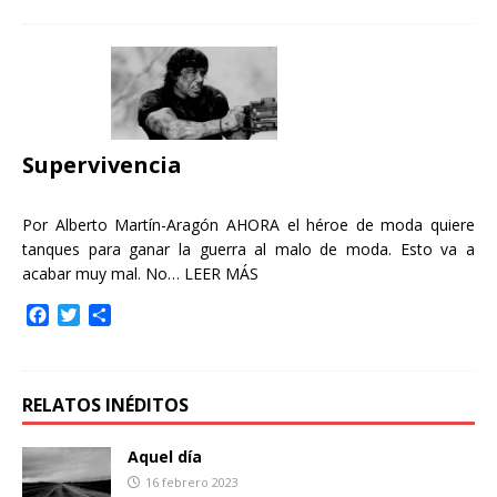
c
i
m
e
t
p
b
t
a
o
e
r
o
r
t
k
i
r
Supervivencia
Por Alberto Martín-Aragón AHORA el héroe de moda quiere
tanques para ganar la guerra al malo de moda. Esto va a
acabar muy mal. No…
LEER MÁS
F
T
C
a
w
o
c
i
m
e
t
p
b
t
a
RELATOS INÉDITOS
o
e
r
o
r
t
Aquel día
k
i
16 febrero 2023
r