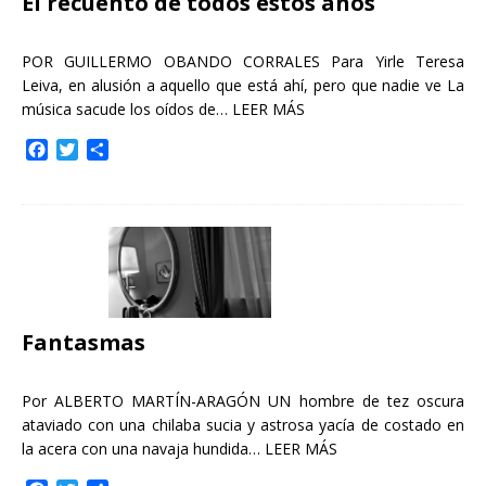
El recuento de todos estos años
POR GUILLERMO OBANDO CORRALES Para Yirle Teresa
Leiva, en alusión a aquello que está ahí, pero que nadie ve La
música sacude los oídos de…
LEER MÁS
F
T
C
a
w
o
c
i
m
e
t
p
b
t
a
o
e
r
o
r
t
k
i
r
Fantasmas
Por ALBERTO MARTÍN-ARAGÓN UN hombre de tez oscura
ataviado con una chilaba sucia y astrosa yacía de costado en
la acera con una navaja hundida…
LEER MÁS