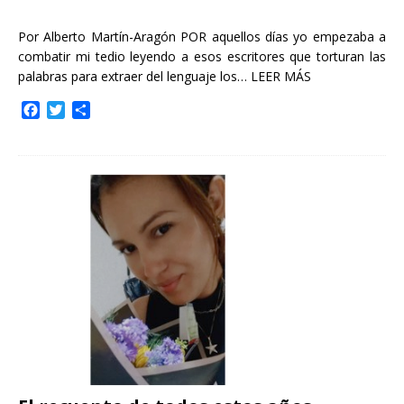
Por Alberto Martín-Aragón POR aquellos días yo empezaba a
combatir mi tedio leyendo a esos escritores que torturan las
palabras para extraer del lenguaje los…
LEER MÁS
F
T
C
a
w
o
c
i
m
e
t
p
b
t
a
o
e
r
o
r
t
k
i
r