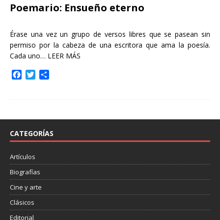
Poemario: Ensueño eterno
Érase una vez un grupo de versos libres que se pasean sin
permiso por la cabeza de una escritora que ama la poesía.
Cada uno…
LEER MÁS
F
T
C
a
w
o
c
i
m
e
t
p
b
t
a
o
e
r
o
r
t
CATEGORÍAS
k
i
r
Artículos
Biografías
Cine y arte
Clásicos
Editorial