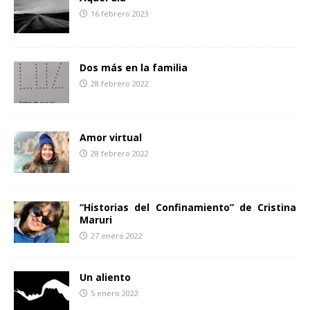
k
i
16 febrero 2023
r
Dos más en la familia
28 febrero 2022
Amor virtual
28 febrero 2022
“Historias del Confinamiento” de Cristina
Maruri
27 enero 2022
Un aliento
5 enero 2022