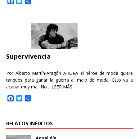
F
T
C
a
w
o
c
i
m
e
t
p
b
t
a
o
e
r
o
r
t
k
i
r
Supervivencia
Por Alberto Martín-Aragón AHORA el héroe de moda quiere
tanques para ganar la guerra al malo de moda. Esto va a
acabar muy mal. No…
LEER MÁS
F
T
C
a
w
o
c
i
m
e
t
p
b
t
a
RELATOS INÉDITOS
o
e
r
o
r
t
Aquel día