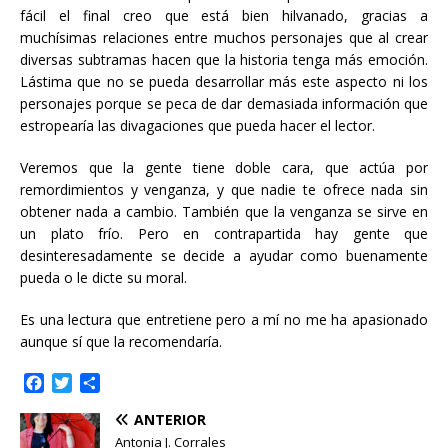
fácil el final creo que está bien hilvanado, gracias a
muchísimas relaciones entre muchos personajes que al crear
diversas subtramas hacen que la historia tenga más emoción.
Lástima que no se pueda desarrollar más este aspecto ni los
personajes porque se peca de dar demasiada información que
estropearía las divagaciones que pueda hacer el lector.
Veremos que la gente tiene doble cara, que actúa por
remordimientos y venganza, y que nadie te ofrece nada sin
obtener nada a cambio. También que la venganza se sirve en
un plato frío. Pero en contrapartida hay gente que
desinteresadamente se decide a ayudar como buenamente
pueda o le dicte su moral.
Es una lectura que entretiene pero a mí no me ha apasionado
aunque sí que la recomendaría.
F
T
C
a
w
o
ANTERIOR
c
i
m
e
t
p
Antonia J. Corrales