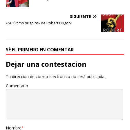
b
t
a
o
e
r
o
r
t
SIGUIENTE
k
i
«Su último suspiro» de Robert Dugoni
r
SÉ EL PRIMERO EN COMENTAR
Dejar una contestacion
Tu dirección de correo electrónico no será publicada.
Comentario
Nombre
*