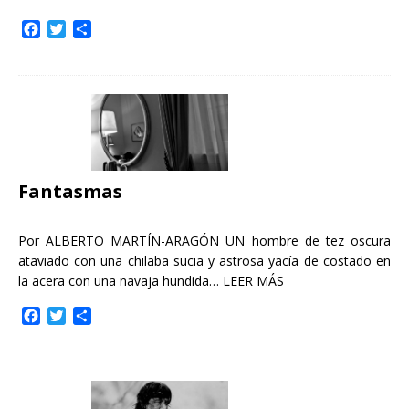
F
T
C
a
w
o
c
i
m
e
t
p
b
t
a
o
e
r
o
r
t
k
i
r
Fantasmas
Por ALBERTO MARTÍN-ARAGÓN UN hombre de tez oscura
ataviado con una chilaba sucia y astrosa yacía de costado en
la acera con una navaja hundida…
LEER MÁS
F
T
C
a
w
o
c
i
m
e
t
p
b
t
a
o
e
r