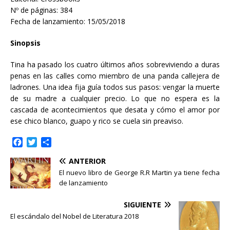
Nº de páginas: 384
Fecha de lanzamiento: 15/05/2018
Sinopsis
Tina ha pasado los cuatro últimos años sobreviviendo a duras
penas en las calles como miembro de una panda callejera de
ladrones. Una idea fija guía todos sus pasos: vengar la muerte
de su madre a cualquier precio. Lo que no espera es la
cascada de acontecimientos que desata y cómo el amor por
ese chico blanco, guapo y rico se cuela sin preaviso.
F
T
C
a
w
o
ANTERIOR
c
i
m
e
t
p
El nuevo libro de George R.R Martin ya tiene fecha
b
t
a
de lanzamiento
o
e
r
o
r
t
SIGUIENTE
k
i
El escándalo del Nobel de Literatura 2018
r