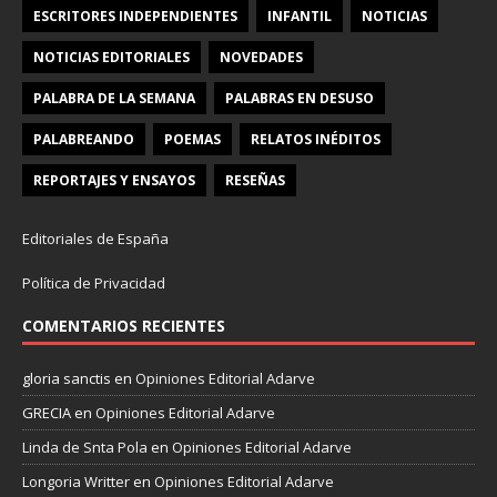
ESCRITORES INDEPENDIENTES
INFANTIL
NOTICIAS
NOTICIAS EDITORIALES
NOVEDADES
PALABRA DE LA SEMANA
PALABRAS EN DESUSO
PALABREANDO
POEMAS
RELATOS INÉDITOS
REPORTAJES Y ENSAYOS
RESEÑAS
Editoriales de España
Política de Privacidad
COMENTARIOS RECIENTES
gloria sanctis
en
Opiniones Editorial Adarve
GRECIA
en
Opiniones Editorial Adarve
Linda de Snta Pola
en
Opiniones Editorial Adarve
Longoria Writter
en
Opiniones Editorial Adarve