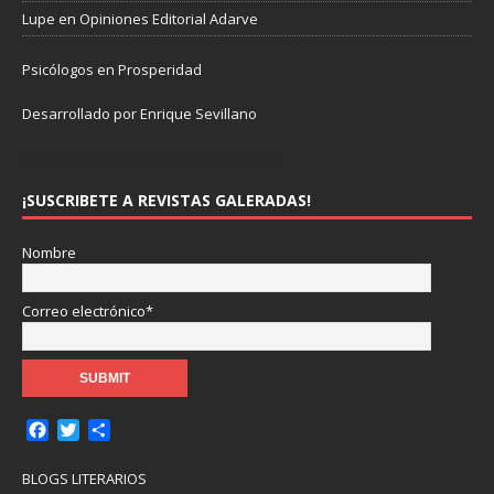
Lupe
en
Opiniones Editorial Adarve
Psicólogos en Prosperidad
Desarrollado por Enrique Sevillano
Pulseras Elegantes para él y para ella.
¡SUSCRIBETE A REVISTAS GALERADAS!
Nombre
Correo electrónico*
F
T
C
a
w
o
c
i
m
BLOGS LITERARIOS