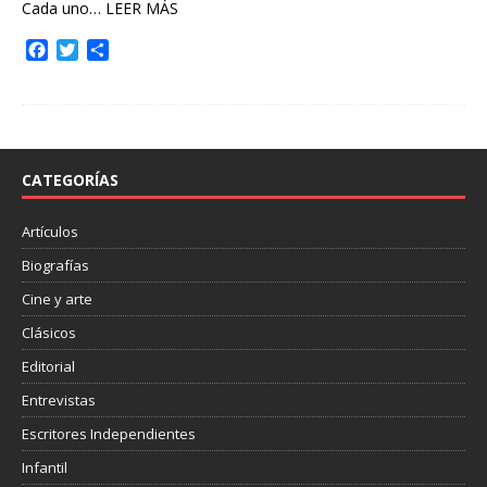
Cada uno…
LEER MÁS
F
T
C
a
w
o
c
i
m
e
t
p
b
t
a
o
e
r
o
r
t
CATEGORÍAS
k
i
r
Artículos
Biografías
Cine y arte
Clásicos
Editorial
Entrevistas
Escritores Independientes
Infantil