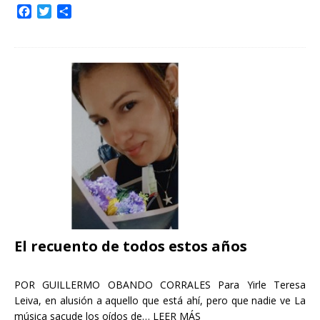
F
T
C
a
w
o
c
i
m
e
t
p
b
t
a
o
e
r
o
r
t
k
i
r
El recuento de todos estos años
POR GUILLERMO OBANDO CORRALES Para Yirle Teresa
Leiva, en alusión a aquello que está ahí, pero que nadie ve La
música sacude los oídos de…
LEER MÁS