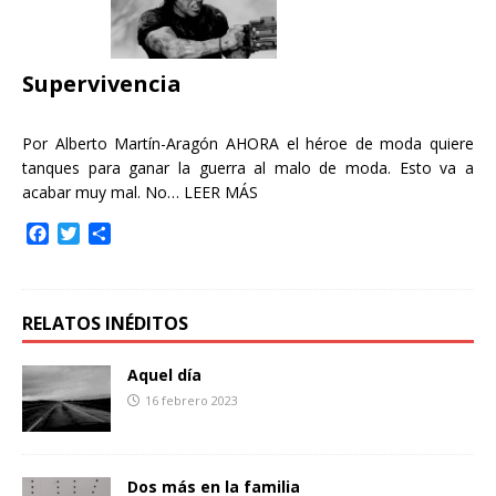
o
r
t
k
i
r
Supervivencia
Por Alberto Martín-Aragón AHORA el héroe de moda quiere
tanques para ganar la guerra al malo de moda. Esto va a
acabar muy mal. No…
LEER MÁS
F
T
C
a
w
o
c
i
m
e
t
p
b
t
a
RELATOS INÉDITOS
o
e
r
o
r
t
Aquel día
k
i
16 febrero 2023
r
Dos más en la familia