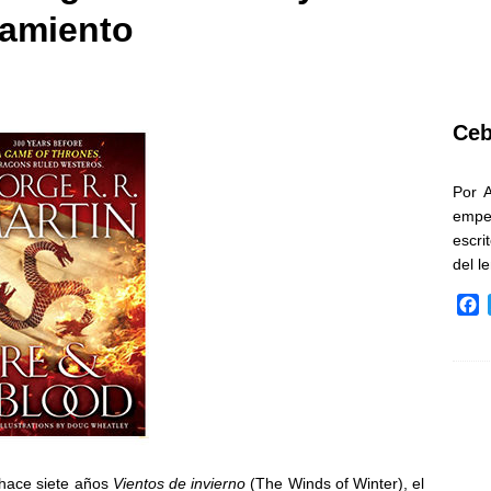
zamiento
Ceb
Por 
empe
escri
del l
F
a
c
e
b
o
o
k
hace siete años
Vientos de invierno
(The Winds of Winter), el