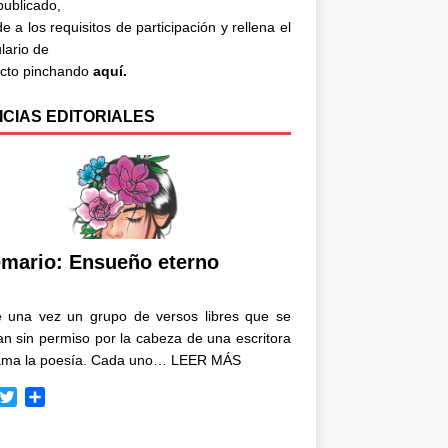
 publicado,
e a los requisitos de participación y rellena el
lario de
acto pinchando
aquí.
ICIAS EDITORIALES
mario: Ensueño eterno
e una vez un grupo de versos libres que se
n sin permiso por la cabeza de una escritora
ama la poesía. Cada uno…
LEER MÁS
T
C
w
o
i
m