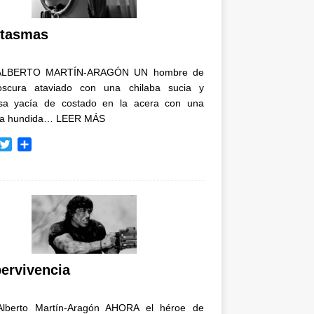
i
r
tasmas
ALBERTO MARTÍN-ARAGÓN UN hombre de
oscura ataviado con una chilaba sucia y
osa yacía de costado en la acera con una
ja hundida…
LEER MÁS
T
C
w
o
i
m
t
p
t
a
e
r
r
t
i
r
ervivencia
Alberto Martín-Aragón AHORA el héroe de