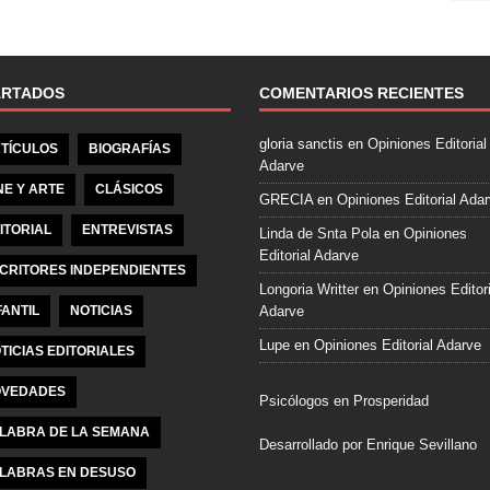
e
b
o
o
ARTADOS
COMENTARIOS RECIENTES
k
gloria sanctis
en
Opiniones Editorial
TÍCULOS
BIOGRAFÍAS
Adarve
NE Y ARTE
CLÁSICOS
GRECIA
en
Opiniones Editorial Ada
ITORIAL
ENTREVISTAS
Linda de Snta Pola
en
Opiniones
Editorial Adarve
CRITORES INDEPENDIENTES
Longoria Writter
en
Opiniones Editori
FANTIL
NOTICIAS
Adarve
Lupe
en
Opiniones Editorial Adarve
TICIAS EDITORIALES
VEDADES
Psicólogos en Prosperidad
LABRA DE LA SEMANA
Desarrollado por Enrique Sevillano
LABRAS EN DESUSO
Pulseras Elegantes para él y para el