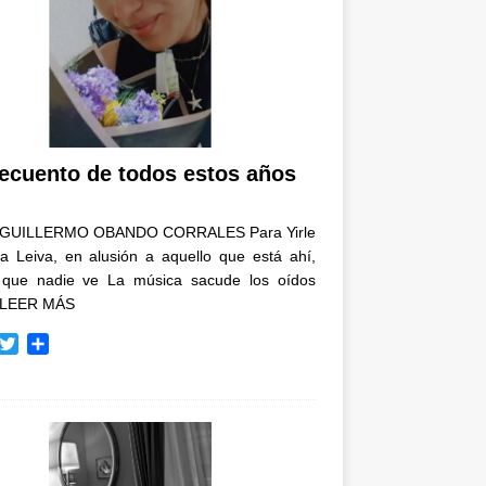
recuento de todos estos años
GUILLERMO OBANDO CORRALES Para Yirle
a Leiva, en alusión a aquello que está ahí,
 que nadie ve La música sacude los oídos
LEER MÁS
T
C
w
o
i
m
t
p
t
a
e
r
r
t