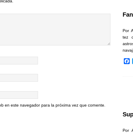
blicada.
k
Fan
Por 
tez 
astr
nava
F
a
c
e
b
o
o
k
eb en este navegador para la próxima vez que comente.
Sup
Por 