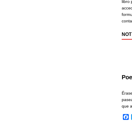
libro
acced
formu
cont
NOT
Poe
Éras
pasea
que 
F
a
c