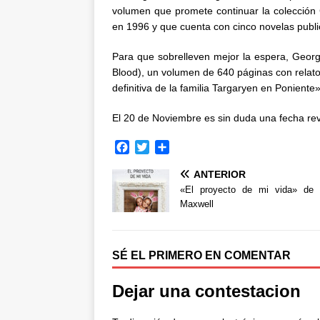
volumen que promete continuar la colección
en 1996 y que cuenta con cinco novelas public
Para que sobrelleven mejor la espera, Georg
Blood), un volumen de 640 páginas con relato
definitiva de la familia Targaryen en Poniente
El 20 de Noviembre es sin duda una fecha rev
F
T
C
a
w
o
ANTERIOR
c
i
m
e
t
p
«El proyecto de mi vida» de
b
t
a
Maxwell
o
e
r
o
r
t
k
i
SÉ EL PRIMERO EN COMENTAR
r
Dejar una contestacion