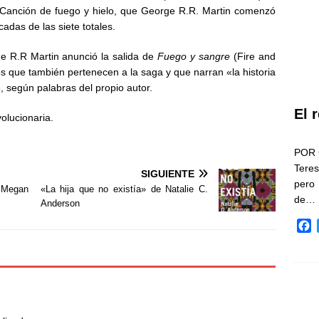
 Canción de fuego y hielo, que George R.R. Martin comenzó
adas de las siete totales.
e R.R Martin anunció la salida de
Fuego y sangre
(Fire and
s que también pertenecen a la saga y que narran «la historia
», según palabras del propio autor.
El 
olucionaria.
POR 
Teres
SIGUIENTE
pero
 Megan
«La hija que no existía» de Natalie C.
de…
Anderson
F
a
c
e
b
o
o