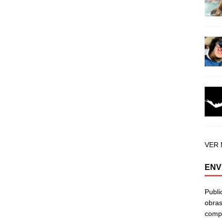
VER
ENV
Publi
obras
compa