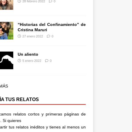
28 febrero 2022
0
“Historias del Confinamiento” de
Cristina Maruri
27 enero 2022
0
Un aliento
5 enero 2022
0
 MÁS
ÍA TUS RELATOS
camos relatos cortos y primeras páginas de
. Si quieres
rtir tus relatos inéditos y tienes al menos un