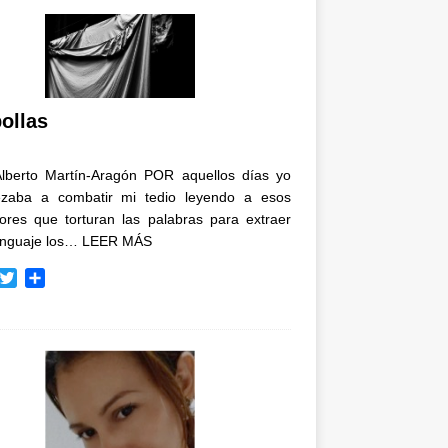
ollas
Alberto Martín-Aragón POR aquellos días yo
zaba a combatir mi tedio leyendo a esos
tores que torturan las palabras para extraer
enguaje los…
LEER MÁS
T
C
w
o
i
m
t
p
t
a
e
r
r
t
i
r