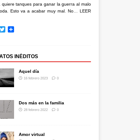
quiere tanques para ganar la guerra al malo
oda. Esto va a acabar muy mal. No…
LEER
T
C
w
o
i
m
t
p
t
a
ATOS INÉDITOS
e
r
r
t
Aquel día
i
16 febrero 2023
0
r
Dos más en la familia
28 febrero 2022
0
Amor virtual