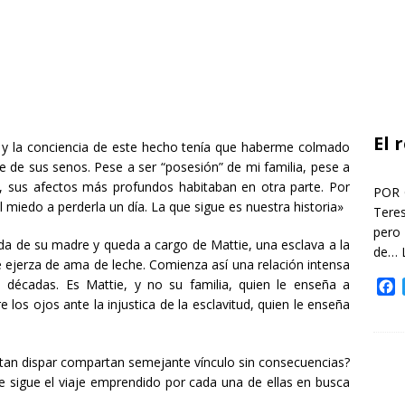
El 
, y la conciencia de este hecho tenía que haberme colmado
e de sus senos. Pese a ser “posesión” de mi familia, pese a
, sus afectos más profundos habitaban en otra parte. Por
POR 
 miedo a perderla un día. La que sigue es nuestra historia»
Teres
pero
ada de su madre y queda a cargo de Mattie, una esclava a la
de…
 ejerza de ama de leche. Comienza así una relación intensa
décadas. Es Mattie, y no su familia, quien le enseña a
F
a
e los ojos ante la injustica de la esclavitud, quien le enseña
c
e
b
 tan dispar compartan semejante vínculo sin consecuencias?
o
sigue el viaje emprendido por cada una de ellas en busca
o