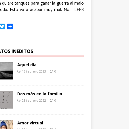
quiere tanques para ganar la guerra al malo
oda. Esto va a acabar muy mal. No…
LEER
T
C
w
o
i
m
t
p
t
a
ATOS INÉDITOS
e
r
r
t
Aquel día
i
16 febrero 2023
0
r
Dos más en la familia
28 febrero 2022
0
Amor virtual