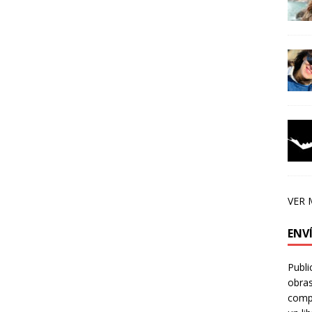
VER 
ENV
Publi
obras
compa