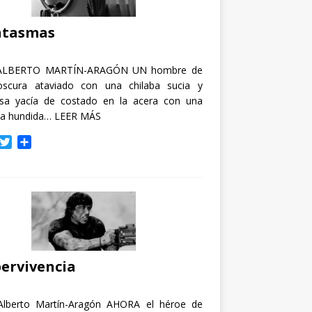
i
r
ntasmas
ALBERTO MARTÍN-ARAGÓN UN hombre de
oscura ataviado con una chilaba sucia y
osa yacía de costado en la acera con una
ja hundida…
LEER MÁS
T
C
w
o
i
m
t
p
t
a
e
r
r
t
i
r
ervivencia
Alberto Martín-Aragón AHORA el héroe de