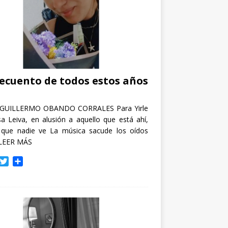
recuento de todos estos años
GUILLERMO OBANDO CORRALES Para Yirle
a Leiva, en alusión a aquello que está ahí,
 que nadie ve La música sacude los oídos
LEER MÁS
T
C
w
o
i
m
t
p
t
a
e
r
r
t