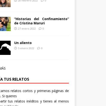
28 febrero 2022
0
“Historias del Confinamiento”
de Cristina Maruri
27 enero 2022
0
Un aliento
5 enero 2022
0
MÁS
ÍA TUS RELATOS
camos relatos cortos y primeras páginas de
. Si quieres
rtir tus relatos inéditos y tienes al menos