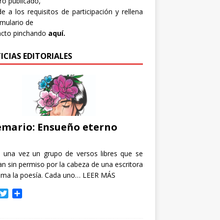
bro publicado,
e a los requisitos de participación y rellena
rmulario de
acto pinchando
aquí.
ICIAS EDITORIALES
mario: Ensueño eterno
e una vez un grupo de versos libres que se
n sin permiso por la cabeza de una escritora
ama la poesía. Cada uno…
LEER MÁS
T
C
w
o
i
m