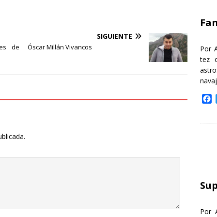
k
Fa
SIGUIENTE
nes de
Óscar Millán Vivancos
Por 
tez 
astr
nava
F
a
c
e
ublicada.
b
o
o
k
Sup
Por 