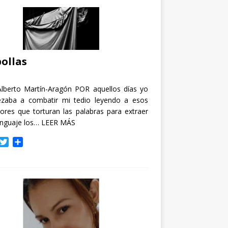
ollas
Alberto Martín-Aragón POR aquellos días yo
zaba a combatir mi tedio leyendo a esos
tores que torturan las palabras para extraer
enguaje los…
LEER MÁS
T
C
w
o
i
m
t
p
t
a
e
r
r
t
i
r