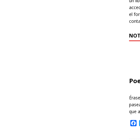
un li
acced
el fo
cont
NOT
Poe
Éras
pasea
que 
F
a
c