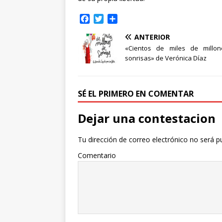
F
T
C
a
w
o
ANTERIOR
c
i
m
e
t
p
«Cientos de miles de millo
b
t
a
sonrisas» de Verónica Díaz
o
e
r
o
r
t
k
i
SÉ EL PRIMERO EN COMENTAR
r
Dejar una contestacion
Tu dirección de correo electrónico no será p
Comentario