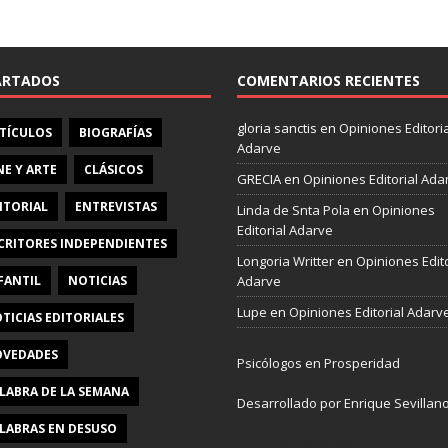
e
b
o
o
ARTADOS
COMENTARIOS RECIENTES
k
gloria sanctis
en
Opiniones Editoria
TÍCULOS
BIOGRAFÍAS
Adarve
NE Y ARTE
CLÁSICOS
GRECIA
en
Opiniones Editorial Ada
ITORIAL
ENTREVISTAS
Linda de Snta Pola
en
Opiniones
Editorial Adarve
CRITORES INDEPENDIENTES
Longoria Writter
en
Opiniones Edito
FANTIL
NOTICIAS
Adarve
Lupe
en
Opiniones Editorial Adarv
TICIAS EDITORIALES
VEDADES
Psicólogos en Prosperidad
LABRA DE LA SEMANA
Desarrollado por Enrique Sevillan
LABRAS EN DESUSO
Pulseras Elegantes para él y para e