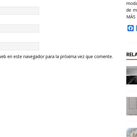
moda 
de m
MÁS
F
a
c
e
b
REL
web en este navegador para la próxima vez que comente.
o
o
k