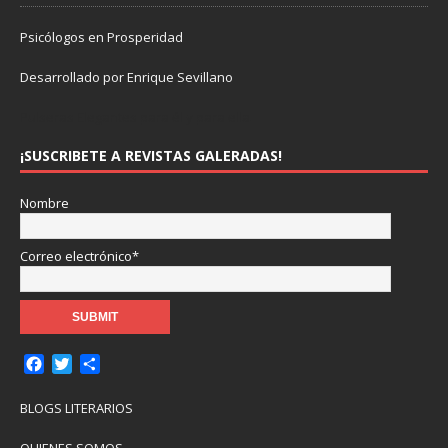
Psicólogos en Prosperidad
Desarrollado por Enrique Sevillano
Pulseras Elegantes para él y para ella.
¡SUSCRIBETE A REVISTAS GALERADAS!
Nombre
Correo electrónico*
F
T
C
a
w
o
c
i
m
BLOGS LITERARIOS
e
t
p
b
t
a