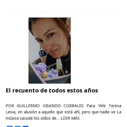
a
w
o
c
i
m
e
t
p
b
t
a
o
e
r
o
r
t
k
i
r
El recuento de todos estos años
POR GUILLERMO OBANDO CORRALES Para Yirle Teresa
Leiva, en alusión a aquello que está ahí, pero que nadie ve La
música sacude los oídos de…
LEER MÁS