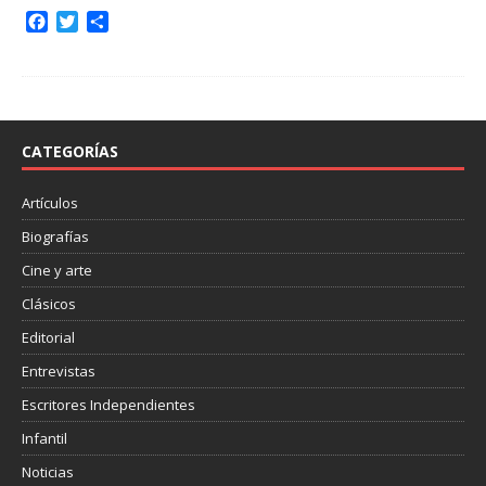
F
T
C
a
w
o
c
i
m
e
t
p
b
t
a
o
e
r
o
r
t
CATEGORÍAS
k
i
r
Artículos
Biografías
Cine y arte
Clásicos
Editorial
Entrevistas
Escritores Independientes
Infantil
Noticias