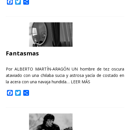
F
T
C
a
w
o
c
i
m
e
t
p
b
t
a
o
e
r
o
r
t
k
i
r
Fantasmas
Por ALBERTO MARTÍN-ARAGÓN UN hombre de tez oscura
ataviado con una chilaba sucia y astrosa yacía de costado en
la acera con una navaja hundida…
LEER MÁS
F
T
C
a
w
o
c
i
m
e
t
p
b
t
a
o
e
r
o
r
t