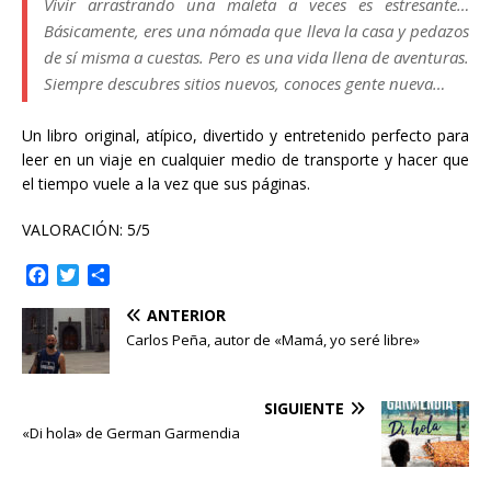
Vivir arrastrando una maleta a veces es estresante…
Básicamente, eres una nómada que lleva la casa y pedazos
de sí misma a cuestas. Pero es una vida llena de aventuras.
Siempre descubres sitios nuevos, conoces gente nueva…
Un libro original, atípico, divertido y entretenido perfecto para
leer en un viaje en cualquier medio de transporte y hacer que
el tiempo vuele a la vez que sus páginas.
VALORACIÓN: 5/5
F
T
C
a
w
o
ANTERIOR
c
i
m
e
t
p
Carlos Peña, autor de «Mamá, yo seré libre»
b
t
a
o
e
r
o
r
t
SIGUIENTE
k
i
«Di hola» de German Garmendia
r