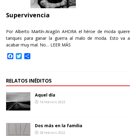
k
i
r
Supervivencia
Por Alberto Martín-Aragón AHORA el héroe de moda quiere
tanques para ganar la guerra al malo de moda. Esto va a
acabar muy mal. No…
LEER MÁS
F
T
C
a
w
o
c
i
m
e
t
p
b
t
a
RELATOS INÉDITOS
o
e
r
o
r
t
Aquel día
k
i
16 febrero 2023
r
Dos más en la familia
28 febrero 2022