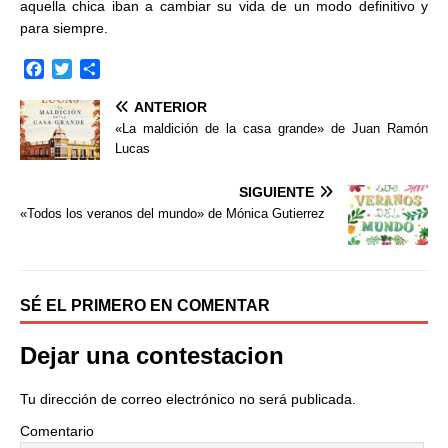
aquella chica iban a cambiar su vida de un modo definitivo y
para siempre.
F
T
C
a
w
o
ANTERIOR
c
i
m
e
t
p
«La maldición de la casa grande» de Juan Ramón
b
t
a
Lucas
o
e
r
o
r
t
SIGUIENTE
k
i
«Todos los veranos del mundo» de Mónica Gutierrez
r
SÉ EL PRIMERO EN COMENTAR
Dejar una contestacion
Tu dirección de correo electrónico no será publicada.
Comentario