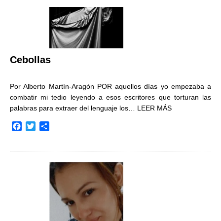
Cebollas
Por Alberto Martín-Aragón POR aquellos días yo empezaba a
combatir mi tedio leyendo a esos escritores que torturan las
palabras para extraer del lenguaje los…
LEER MÁS
F
T
C
a
w
o
c
i
m
e
t
p
b
t
a
o
e
r
o
r
t
k
i
r