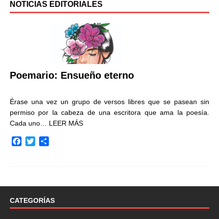
NOTICIAS EDITORIALES
Poemario: Ensueño eterno
Érase una vez un grupo de versos libres que se pasean sin
permiso por la cabeza de una escritora que ama la poesía.
Cada uno…
LEER MÁS
F
T
C
a
w
o
c
i
m
e
t
p
b
t
a
o
e
r
o
r
t
CATEGORÍAS
k
i