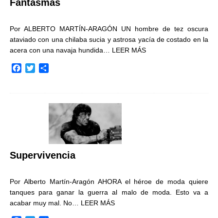
Fantasmas
Por ALBERTO MARTÍN-ARAGÓN UN hombre de tez oscura
ataviado con una chilaba sucia y astrosa yacía de costado en la
acera con una navaja hundida…
LEER MÁS
F
T
C
a
w
o
c
i
m
e
t
p
b
t
a
o
e
r
o
r
t
k
i
r
Supervivencia
Por Alberto Martín-Aragón AHORA el héroe de moda quiere
tanques para ganar la guerra al malo de moda. Esto va a
acabar muy mal. No…
LEER MÁS