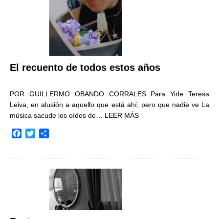
El recuento de todos estos años
POR GUILLERMO OBANDO CORRALES Para Yirle Teresa
Leiva, en alusión a aquello que está ahí, pero que nadie ve La
música sacude los oídos de…
LEER MÁS
F
T
C
a
w
o
c
i
m
e
t
p
b
t
a
o
e
r
o
r
t
k
i
r