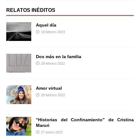
e
t
p
b
t
a
RELATOS INÉDITOS
o
e
r
o
r
t
Aquel día
k
i
16 febrero 2023
r
Dos más en la familia
28 febrero 2022
Amor virtual
28 febrero 2022
“Historias del Confinamiento” de Cristina
Maruri
27 enero 2022