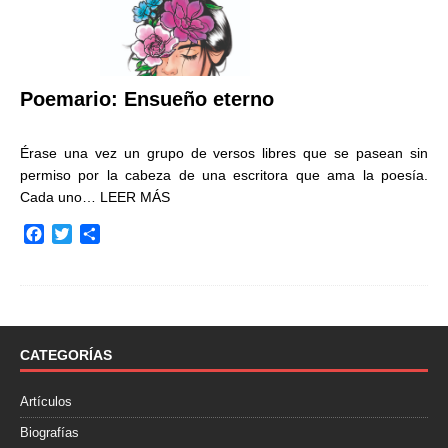
Poemario: Ensueño eterno
Érase una vez un grupo de versos libres que se pasean sin
permiso por la cabeza de una escritora que ama la poesía.
Cada uno…
LEER MÁS
F
T
C
a
w
o
c
i
m
e
t
p
b
t
a
o
e
r
o
r
t
CATEGORÍAS
k
i
r
Artículos
Biografías