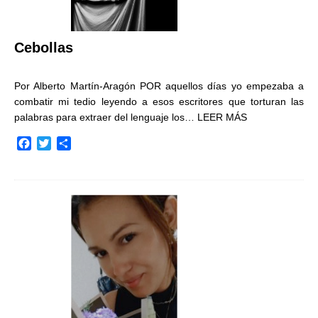
Cebollas
Por Alberto Martín-Aragón POR aquellos días yo empezaba a
combatir mi tedio leyendo a esos escritores que torturan las
palabras para extraer del lenguaje los…
LEER MÁS
F
T
C
a
w
o
c
i
m
e
t
p
b
t
a
o
e
r
o
r
t
k
i
r