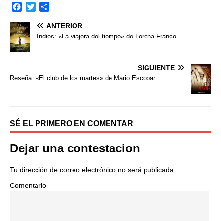
F
T
C
a
w
o
ANTERIOR
c
i
m
e
t
p
Indies: «La viajera del tiempo» de Lorena Franco
b
t
a
o
e
r
o
r
t
SIGUIENTE
k
i
Reseña: «El club de los martes» de Mario Escobar
r
SÉ EL PRIMERO EN COMENTAR
Dejar una contestacion
Tu dirección de correo electrónico no será publicada.
Comentario