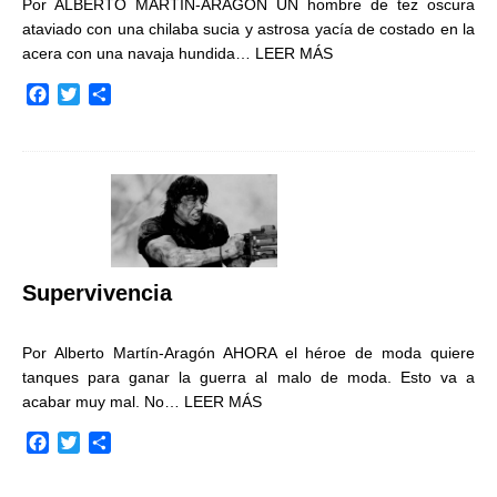
Por ALBERTO MARTÍN-ARAGÓN UN hombre de tez oscura
ataviado con una chilaba sucia y astrosa yacía de costado en la
acera con una navaja hundida…
LEER MÁS
F
T
C
a
w
o
c
i
m
e
t
p
b
t
a
o
e
r
o
r
t
k
i
r
Supervivencia
Por Alberto Martín-Aragón AHORA el héroe de moda quiere
tanques para ganar la guerra al malo de moda. Esto va a
acabar muy mal. No…
LEER MÁS
F
T
C
a
w
o
c
i
m