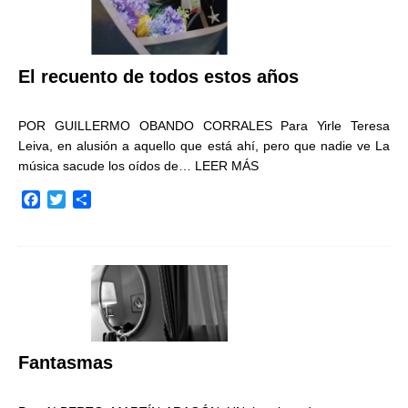
El recuento de todos estos años
POR GUILLERMO OBANDO CORRALES Para Yirle Teresa
Leiva, en alusión a aquello que está ahí, pero que nadie ve La
música sacude los oídos de…
LEER MÁS
F
T
C
a
w
o
c
i
m
e
t
p
b
t
a
o
e
r
o
r
t
k
i
r
Fantasmas