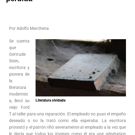
Por Adolfo Marchena
Se cuenta
que
Gertrude
Stein,
escritora y
pionera de
la
literatura
modernist
a, llevó su
Literatura olvidada
viejo Ford
T al taller para una reparación. El empleado no puso el empeño
deseado o no la trató como ella esperaba. La escritora
protestó y el patrón riñó severamente al empleado a la vez que
le decía que todos los jóvenes como él era une génération