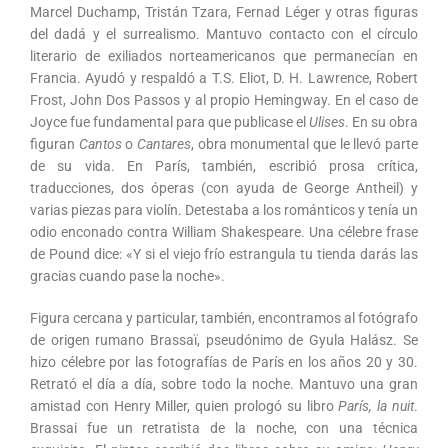
Marcel Duchamp, Tristán Tzara, Fernad Léger y otras figuras
del dadá y el surrealismo. Mantuvo contacto con el círculo
literario de exiliados norteamericanos que permanecían en
Francia. Ayudó y respaldó a T.S. Eliot, D. H. Lawrence, Robert
Frost, John Dos Passos y al propio Hemingway. En el caso de
Joyce fue fundamental para que publicase el
Ulises
. En su obra
figuran
Cantos
o
Cantares
, obra monumental que le llevó parte
de su vida. En París, también, escribió prosa crítica,
traducciones, dos óperas (con ayuda de George Antheil) y
varias piezas para violín. Detestaba a los románticos y tenía un
odio enconado contra William Shakespeare. Una célebre frase
de Pound dice: «Y si el viejo frío estrangula tu tienda darás las
gracias cuando pase la noche».
Figura cercana y particular, también, encontramos al fotógrafo
de origen rumano Brassaï, pseudónimo de Gyula Halász. Se
hizo célebre por las fotografías de París en los años 20 y 30.
Retrató el día a día, sobre todo la noche. Mantuvo una gran
amistad con Henry Miller, quien prologó su libro
París, la nuit
.
Brassai fue un retratista de la noche, con una técnica