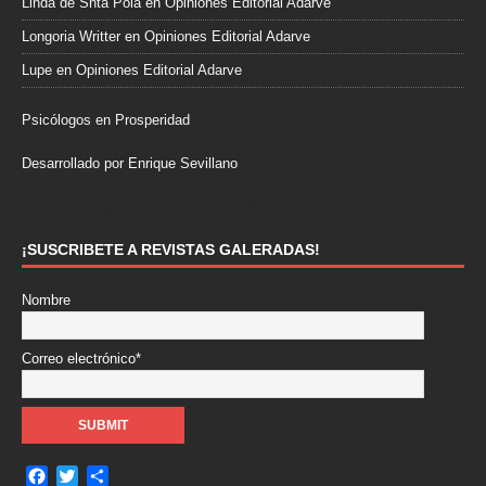
Linda de Snta Pola
en
Opiniones Editorial Adarve
Longoria Writter
en
Opiniones Editorial Adarve
Lupe
en
Opiniones Editorial Adarve
Psicólogos en Prosperidad
Desarrollado por Enrique Sevillano
Pulseras Elegantes para él y para ella.
¡SUSCRIBETE A REVISTAS GALERADAS!
Nombre
Correo electrónico*
F
T
C