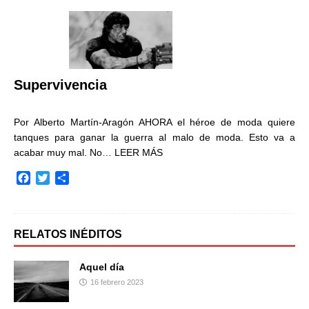
e
t
p
b
t
a
o
e
r
o
r
t
k
i
r
Supervivencia
Por Alberto Martín-Aragón AHORA el héroe de moda quiere
tanques para ganar la guerra al malo de moda. Esto va a
acabar muy mal. No…
LEER MÁS
F
T
C
a
w
o
c
i
m
e
t
p
b
t
a
RELATOS INÉDITOS
o
e
r
o
r
t
Aquel día
k
i
16 febrero 2023
r