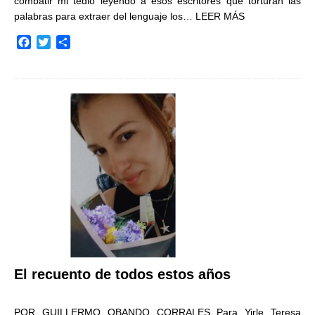
combatir mi tedio leyendo a esos escritores que torturan las
palabras para extraer del lenguaje los…
LEER MÁS
F
T
C
a
w
o
c
i
m
e
t
p
b
t
a
o
e
r
o
r
t
k
i
r
El recuento de todos estos años
POR GUILLERMO OBANDO CORRALES Para Yirle Teresa