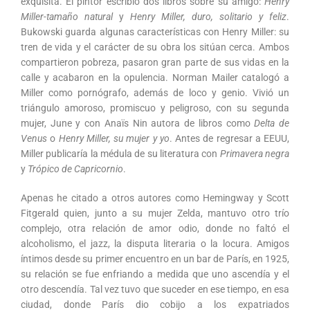
exquisita. El pintor escribió dos libros sobre su amigo:
Henry
Miller-tamaño natural
y
Henry Miller, duro, solitario y feliz
.
Bukowski guarda algunas características con Henry Miller: su
tren de vida y el carácter de su obra los sitúan cerca. Ambos
compartieron pobreza, pasaron gran parte de sus vidas en la
calle y acabaron en la opulencia. Norman Mailer catalogó a
Miller como pornógrafo, además de loco y genio. Vivió un
triángulo amoroso, promiscuo y peligroso, con su segunda
mujer, June y con Anaïs Nin autora de libros como
Delta de
Venus
o
Henry Miller, su mujer y yo
. Antes de regresar a EEUU,
Miller publicaría la médula de su literatura con
Primavera negra
y
Trópico de Capricornio
.
Apenas he citado a otros autores como Hemingway y Scott
Fitgerald quien, junto a su mujer Zelda, mantuvo otro trío
complejo, otra relación de amor odio, donde no faltó el
alcoholismo, el jazz, la disputa literaria o la locura. Amigos
íntimos desde su primer encuentro en un bar de París, en 1925,
su relación se fue enfriando a medida que uno ascendía y el
otro descendía. Tal vez tuvo que suceder en ese tiempo, en esa
ciudad, donde París dio cobijo a los expatriados