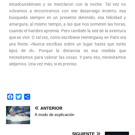
estadounidenses y se mezclaron con la noche. Tal vez no
volvamos a encontrarnos con ese desarraigo incierto, esa
búsqueda siempre en un presente detenido, esa felicidad y
amargura, al mismo tiempo, a las que nos someten las horas,
cuando el hambre apremia. Pero también la sed de la aventura
que es vivir. O tal vez, como escribiese Hemingway en
París era
una fiesta
: «Nunca escribas sobre un lugar hasta que estés
lejos de él». Porque la distancia es esa medida que
necesitamos para valorar las cosas. Y para eso, necesitamos
alejarnos. Una vez más, si es preciso.
F
T
C
a
w
o
ANTERIOR
c
i
m
e
t
p
A modo de explicación
b
t
a
o
e
r
o
r
t
SIGUIENTE