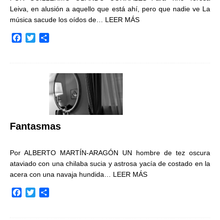
Leiva, en alusión a aquello que está ahí, pero que nadie ve La
música sacude los oídos de…
LEER MÁS
F
T
C
a
w
o
c
i
m
e
t
p
b
t
a
o
e
r
o
r
t
k
i
r
Fantasmas
Por ALBERTO MARTÍN-ARAGÓN UN hombre de tez oscura
ataviado con una chilaba sucia y astrosa yacía de costado en la
acera con una navaja hundida…
LEER MÁS
F
T
C
a
w
o
c
i
m