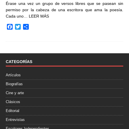
Érase una vez un grupo de versos libres que se pasean sin
permiso por la cabeza de una escritora que ama la poesía.
Cada uno…
LEER MÁS
F
T
C
a
w
o
c
i
m
e
t
p
b
t
a
o
e
r
o
r
t
CATEGORÍAS
k
i
r
Artículos
Biografías
Cine y arte
Clásicos
Editorial
Entrevistas
Escritores Independientes