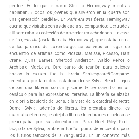
perdue. Es lo que le narró Stein a Hemingway mientras
hablaban. «Todos los jóvenes que sirvieron en la guerra son
una generación perdida». En
París era una fiesta
, Hemingway
cuenta que visitaba con asiduidad a su compatriota Gertrude y
allí admiraba su colección de arte mientras charlaban. La casa
de
La generala
(así la llamaba Hemingway), que estaba cerca
de los jardines de Luxemburgo, se convirtió en lugar de
encuentro de artistas como Picabia, Matisse, Picasso, Hart
Crane, Djuna Barnes, Sherood Anderson, Waldo Peirce o
Archibald MacLeish. Otro punto de reunión para quienes
hacían la cultura fue la librería Shakespeare&Company,
regentada por la editora estadounidense Sylvia Beach. Lejos
de ser una librería común y corriente se convirtió en un
cenáculo para las expresiones literarias. La librería se alzaba
en la orilla izquierda del Sena, a la vista de la catedral de Notre
Dame. Sylvia, además de librera, les prestaba dinero, les
guardaba el correo, les dejaba libros sin cobrarles e incluso se
preocupaba por su alimentación. Para Noel Riley Fitch,
biográfa de Sylvia, la librería fue “un punto de encuentro para
los futuros famosos de la vanguardia. En un contexto más