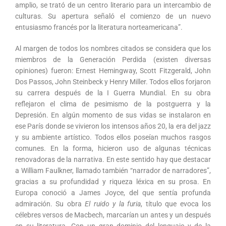
amplio, se trató de un centro literario para un intercambio de
culturas. Su apertura señaló el comienzo de un nuevo
entusiasmo francés por la literatura norteamericana”.
Al margen de todos los nombres citados se considera que los
miembros de la Generación Perdida (existen diversas
opiniones) fueron: Ernest Hemingway, Scott Fitzgerald, John
Dos Passos, John Steinbeck y Henry Miller. Todos ellos forjaron
su carrera después de la I Guerra Mundial. En su obra
reflejaron el clima de pesimismo de la postguerra y la
Depresión. En algún momento de sus vidas se instalaron en
ese París donde se vivieron los intensos años 20, la era del jazz
y su ambiente artístico. Todos ellos poseían muchos rasgos
comunes. En la forma, hicieron uso de algunas técnicas
renovadoras de la narrativa. En este sentido hay que destacar
a William Faulkner, llamado también “narrador de narradores”,
gracias a su profundidad y riqueza léxica en su prosa. En
Europa conoció a James Joyce, del que sentía profunda
admiración. Su obra
El ruido y la furia
, título que evoca los
célebres versos de Macbech, marcarían un antes y un después