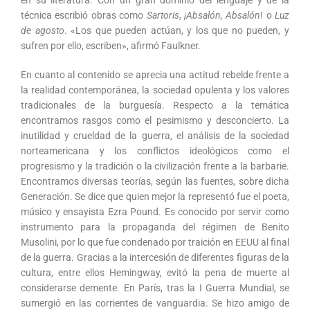
en su literatura. Con un gran dominio del lenguaje y de la
técnica escribió obras como
Sartoris
,
¡Absalón, Absalón
! o
Luz
de agosto
. «Los que pueden actúan, y los que no pueden, y
sufren por ello, escriben», afirmó Faulkner.
En cuanto al contenido se aprecia una actitud rebelde frente a
la realidad contemporánea, la sociedad opulenta y los valores
tradicionales de la burguesía. Respecto a la temática
encontramos rasgos como el pesimismo y desconcierto. La
inutilidad y crueldad de la guerra, el análisis de la sociedad
norteamericana y los conflictos ideológicos como el
progresismo y la tradición o la civilización frente a la barbarie.
Encontramos diversas teorías, según las fuentes, sobre dicha
Generación. Se dice que quien mejor la representó fue el poeta,
músico y ensayista Ezra Pound. Es conocido por servir como
instrumento para la propaganda del régimen de Benito
Musolini, por lo que fue condenado por traición en EEUU al final
de la guerra. Gracias a la intercesión de diferentes figuras de la
cultura, entre ellos Hemingway, evitó la pena de muerte al
considerarse demente. En París, tras la I Guerra Mundial, se
sumergió en las corrientes de vanguardia. Se hizo amigo de