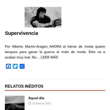
e
t
p
b
t
a
o
e
r
o
r
t
k
i
r
Supervivencia
Por Alberto Martín-Aragón AHORA el héroe de moda quiere
tanques para ganar la guerra al malo de moda. Esto va a
acabar muy mal. No…
LEER MÁS
F
T
C
a
w
o
c
i
m
e
t
p
b
t
a
RELATOS INÉDITOS
o
e
r
o
r
t
Aquel día
k
i
16 febrero 2023
r