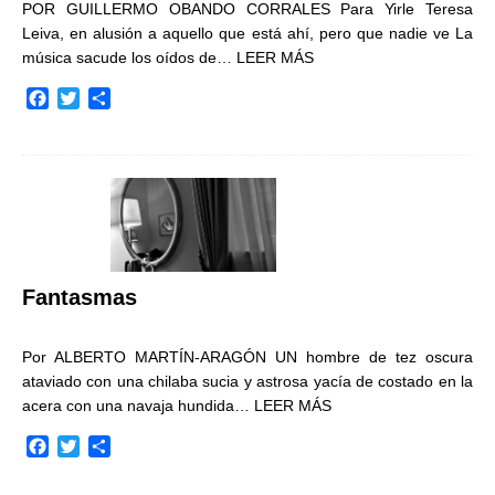
POR GUILLERMO OBANDO CORRALES Para Yirle Teresa
Leiva, en alusión a aquello que está ahí, pero que nadie ve La
música sacude los oídos de…
LEER MÁS
F
T
C
a
w
o
c
i
m
e
t
p
b
t
a
o
e
r
o
r
t
k
i
r
Fantasmas
Por ALBERTO MARTÍN-ARAGÓN UN hombre de tez oscura
ataviado con una chilaba sucia y astrosa yacía de costado en la
acera con una navaja hundida…
LEER MÁS
F
T
C
a
w
o
c
i
m