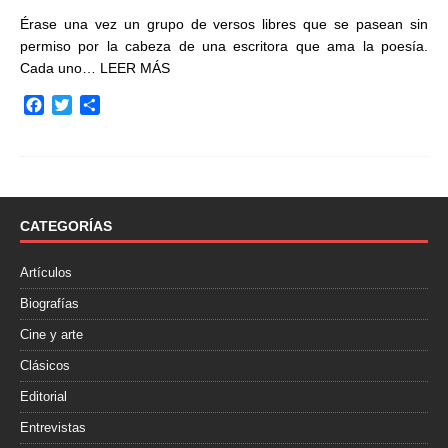
Érase una vez un grupo de versos libres que se pasean sin
permiso por la cabeza de una escritora que ama la poesía.
Cada uno…
LEER MÁS
F
T
C
a
w
o
c
i
m
e
t
p
b
t
a
o
e
r
o
r
t
CATEGORÍAS
k
i
r
Artículos
Biografías
Cine y arte
Clásicos
Editorial
Entrevistas