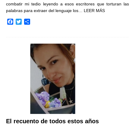
combatir mi tedio leyendo a esos escritores que torturan las
palabras para extraer del lenguaje los…
LEER MÁS
F
T
C
a
w
o
c
i
m
e
t
p
b
t
a
o
e
r
o
r
t
k
i
r
El recuento de todos estos años