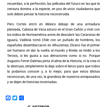
recuerdan, a la perfección, las películas del futuro en las que la
censura domina a la especie, en pos de unos ciudadanos que
solo deben pensar la historia reconstruida.
Pero Cortés entró en México debajo de una armadura
plateada, Cabeza de Vaca estuvo en el Gran Cañón y vivió con
los indios de Norteamérica antes de descubrir las Cataratas de
Iguazú, Valdivia tomó Chile con un puñado de hombres, los
españoles desembarcaron en Alhucemas, Elcano fue el primer
ser humano en dar la vuelta al mundo y Breda se rindió a los
Tercios, si les gusta a sus detractores como si no. Porque
Augusto Ferrer-Dalmau pinta el alma de la Historia, ni la crea ni
la destruye; simplemente la deja sobre el lienzo para que todos
la podamos conocer y, a lo mejor, para que estos idiotas
reconozcan, de una vez, la grandeza de nuestros antepasados
y se dejen de historias inventadas.
F
T
C
a
w
o
ANTERIOR