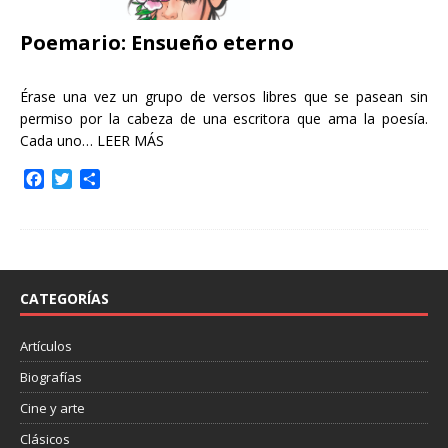
Poemario: Ensueño eterno
Érase una vez un grupo de versos libres que se pasean sin
permiso por la cabeza de una escritora que ama la poesía.
Cada uno…
LEER MÁS
F
T
C
a
w
o
c
i
m
e
t
p
b
t
a
o
e
r
o
r
t
CATEGORÍAS
k
i
r
Artículos
Biografías
Cine y arte
Clásicos