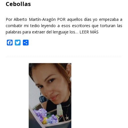
Cebollas
Por Alberto Martín-Aragón POR aquellos días yo empezaba a
combatir mi tedio leyendo a esos escritores que torturan las
palabras para extraer del lenguaje los…
LEER MÁS
F
T
C
a
w
o
c
i
m
e
t
p
b
t
a
o
e
r
o
r
t
k
i
r