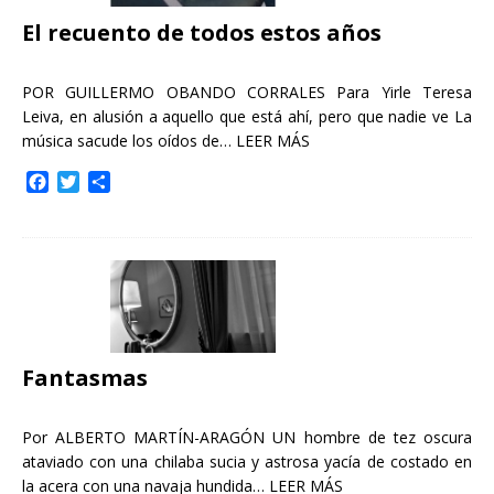
El recuento de todos estos años
POR GUILLERMO OBANDO CORRALES Para Yirle Teresa
Leiva, en alusión a aquello que está ahí, pero que nadie ve La
música sacude los oídos de…
LEER MÁS
F
T
C
a
w
o
c
i
m
e
t
p
b
t
a
o
e
r
o
r
t
k
i
r
Fantasmas
Por ALBERTO MARTÍN-ARAGÓN UN hombre de tez oscura
ataviado con una chilaba sucia y astrosa yacía de costado en
la acera con una navaja hundida…
LEER MÁS