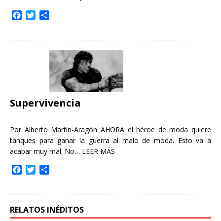
F
T
C
a
w
o
c
i
m
e
t
p
b
t
a
o
e
r
o
r
t
k
i
r
Supervivencia
Por Alberto Martín-Aragón AHORA el héroe de moda quiere
tanques para ganar la guerra al malo de moda. Esto va a
acabar muy mal. No…
LEER MÁS
F
T
C
a
w
o
c
i
m
e
t
p
b
t
a
RELATOS INÉDITOS
o
e
r