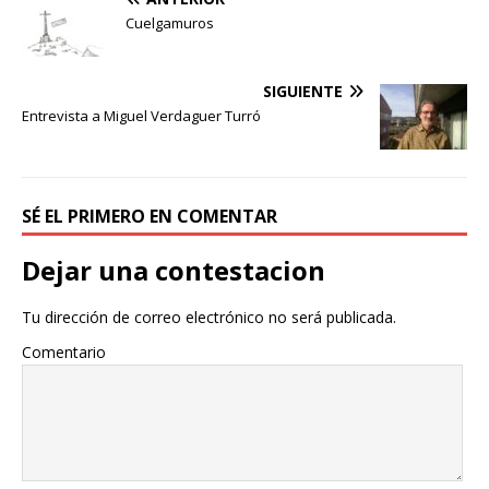
c
i
m
e
t
p
Cuelgamuros
b
t
a
o
e
r
o
r
t
SIGUIENTE
k
i
Entrevista a Miguel Verdaguer Turró
r
SÉ EL PRIMERO EN COMENTAR
Dejar una contestacion
Tu dirección de correo electrónico no será publicada.
Comentario