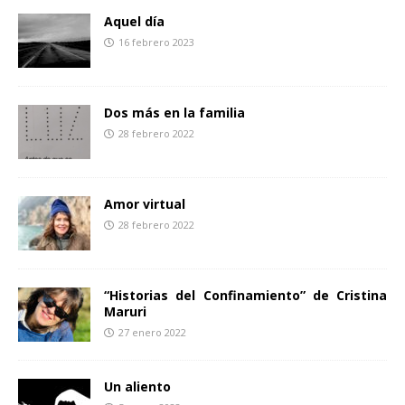
o
r
t
Aquel día
k
i
16 febrero 2023
r
Dos más en la familia
28 febrero 2022
Amor virtual
28 febrero 2022
“Historias del Confinamiento” de Cristina
Maruri
27 enero 2022
Un aliento