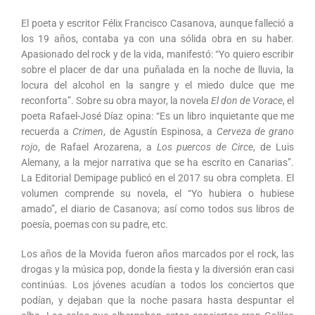
El poeta y escritor Félix Francisco Casanova, aunque falleció a
los 19 años, contaba ya con una sólida obra en su haber.
Apasionado del rock y de la vida, manifestó: “Yo quiero escribir
sobre el placer de dar una puñalada en la noche de lluvia, la
locura del alcohol en la sangre y el miedo dulce que me
reconforta”. Sobre su obra mayor, la novela
El don de Vorace
, el
poeta Rafael-José Díaz opina: “Es un libro inquietante que me
recuerda a
Crimen
, de Agustín Espinosa, a
Cerveza de grano
rojo
, de Rafael Arozarena, a
Los puercos de Circe
, de Luis
Alemany, a la mejor narrativa que se ha escrito en Canarias”.
La Editorial Demipage publicó en el 2017 su obra completa. El
volumen comprende su novela, el “Yo hubiera o hubiese
amado”, el diario de Casanova; así como todos sus libros de
poesía, poemas con su padre, etc.
Los años de la Movida fueron años marcados por el rock, las
drogas y la música pop, donde la fiesta y la diversión eran casi
continúas. Los jóvenes acudían a todos los conciertos que
podían, y dejaban que la noche pasara hasta despuntar el