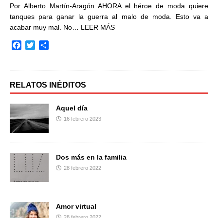
Por Alberto Martín-Aragón AHORA el héroe de moda quiere
tanques para ganar la guerra al malo de moda. Esto va a
acabar muy mal. No…
LEER MÁS
F
T
C
a
w
o
c
i
m
e
t
p
b
t
a
RELATOS INÉDITOS
o
e
r
o
r
t
Aquel día
k
i
16 febrero 2023
r
Dos más en la familia
28 febrero 2022
Amor virtual
28 febrero 2022