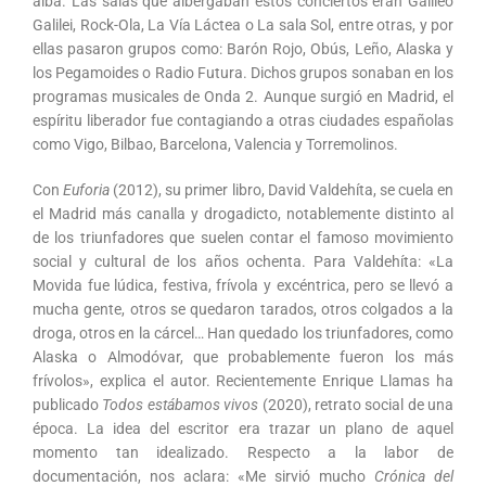
alba. Las salas que albergaban estos conciertos eran Galileo
Galilei, Rock-Ola, La Vía Láctea o La sala Sol, entre otras, y por
ellas pasaron grupos como: Barón Rojo, Obús, Leño, Alaska y
los Pegamoides o Radio Futura. Dichos grupos sonaban en los
programas musicales de Onda 2. Aunque surgió en Madrid, el
espíritu liberador fue contagiando a otras ciudades españolas
como Vigo, Bilbao, Barcelona, Valencia y Torremolinos.
Con
Euforia
(2012), su primer libro, David Valdehíta, se cuela en
el Madrid más canalla y drogadicto, notablemente distinto al
de los triunfadores que suelen contar el famoso movimiento
social y cultural de los años ochenta. Para Valdehíta: «La
Movida fue lúdica, festiva, frívola y excéntrica, pero se llevó a
mucha gente, otros se quedaron tarados, otros colgados a la
droga, otros en la cárcel… Han quedado los triunfadores, como
Alaska o Almodóvar, que probablemente fueron los más
frívolos», explica el autor. Recientemente Enrique Llamas ha
publicado
Todos estábamos vivos
(2020), retrato social de una
época. La idea del escritor era trazar un plano de aquel
momento tan idealizado. Respecto a la labor de
documentación, nos aclara: «Me sirvió mucho
Crónica del