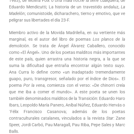
1983), de Molina Foix o
Una mala noche la tiene cualquiera
, de
Eduardo Mendicutti; La historia de un travestido andaluz,
La
Madelón
; comunistoide, dicharachero, tierno y emotivo, que ve
peligrar sus libertades el día 23-F.
Miembro activo de la Movida Madrileña, en su vertiente más
marginal, es el autor del libro de poemas
Los planos de la
demolición
. Se trata de Ángel Álvarez Caballero, conocido
como «El Ángel». Uno de los poetas malditos más importantes
de este país, quien arrastra una historia negra, a la que se
suma la dificultad que entraña encontrar algún texto suyo.
Ana Curra lo define como «un inadaptado tremendamente
guapo, puro, transgresor, señalado por el índice de Dios». El
poema
Por la vena
, comienza con el verso: «De chinorri creía
que me iba a comer el mundo». A este poeta se unen los
también denominados malditos de la Transición: Eduardo Haro
Ibars, Leopoldo María Panero, Aníbal Núñez, Eduardo Hervás o
´Félix Francisco Casanova; además de los poetas
contraculturales catalanes, vinculados a la revista
Star
: Zane
Speer, Jordi Carbó, Pau Maragall, Pau Riba, Pepe Sales y Marc
Balls.