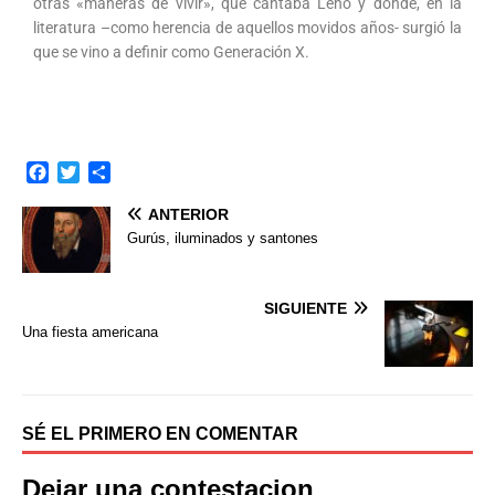
otras «maneras de vivir», que cantaba Leño y donde, en la
literatura –como herencia de aquellos movidos años- surgió la
que se vino a definir como Generación X.
F
T
C
a
w
o
ANTERIOR
c
i
m
e
t
p
Gurús, iluminados y santones
b
t
a
o
e
r
o
r
t
SIGUIENTE
k
i
Una fiesta americana
r
SÉ EL PRIMERO EN COMENTAR
Dejar una contestacion