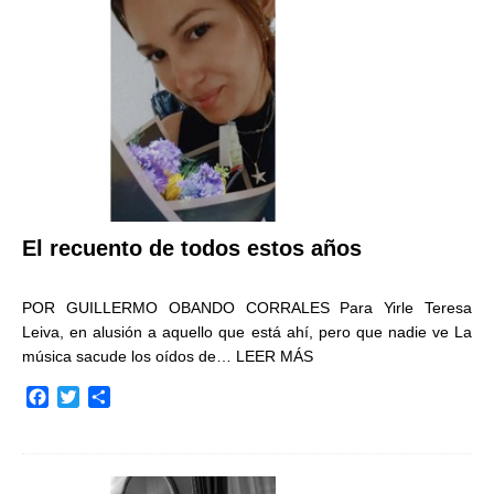
o
r
t
k
i
r
El recuento de todos estos años
POR GUILLERMO OBANDO CORRALES Para Yirle Teresa
Leiva, en alusión a aquello que está ahí, pero que nadie ve La
música sacude los oídos de…
LEER MÁS
F
T
C
a
w
o
c
i
m
e
t
p
b
t
a