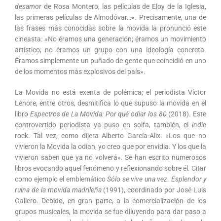
desamor
de Rosa Montero, las películas de Eloy de la Iglesia,
las primeras películas de Almodóvar…». Precisamente, una de
las frases más conocidas sobre la movida la pronunció este
cineasta: «No éramos una generación; éramos un movimiento
artístico; no éramos un grupo con una ideología concreta.
Éramos simplemente un puñado de gente que coincidió en uno
de los momentos más explosivos del país».
La Movida no está exenta de polémica; el periodista Víctor
Lenore, entre otros, desmitifica lo que supuso la movida en el
libro
Espectros de La Movida: Por qué odiar los 80
(2018). Este
controvertido periodista ya puso en solfa, también, el
indie
rock. Tal vez, como dijera Alberto García-Alix: «Los que no
vivieron la Movida la odian, yo creo que por envidia. Y los que la
vivieron saben que ya no volverá». Se han escrito numerosos
libros evocando aquel fenómeno y reflexionando sobre él. Citar
como ejemplo el emblemático
Sólo se vive una vez. Esplendor y
ruina de la movida madrileña
(1991), coordinado por José Luis
Gallero. Debido, en gran parte, a la comercialización de los
grupos musicales, la movida se fue diluyendo para dar paso a