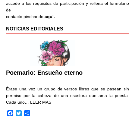
accede a los requisitos de participación y rellena el formulario
de
contacto pinchando
aquí.
NOTICIAS EDITORIALES
Poemario: Ensueño eterno
Érase una vez un grupo de versos libres que se pasean sin
permiso por la cabeza de una escritora que ama la poesía.
Cada uno…
LEER MÁS
F
T
C
a
w
o
c
i
m
e
t
p