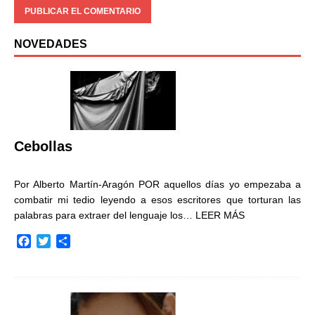
NOVEDADES
Cebollas
Por Alberto Martín-Aragón POR aquellos días yo empezaba a
combatir mi tedio leyendo a esos escritores que torturan las
palabras para extraer del lenguaje los…
LEER MÁS
F
T
C
a
w
o
c
i
m
e
t
p
b
t
a
o
e
r