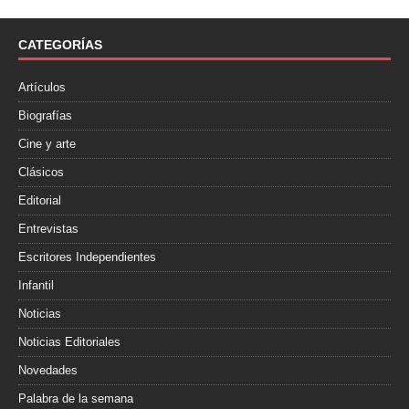
b
t
a
o
e
r
o
r
t
CATEGORÍAS
k
i
r
Artículos
Biografías
Cine y arte
Clásicos
Editorial
Entrevistas
Escritores Independientes
Infantil
Noticias
Noticias Editoriales
Novedades
Palabra de la semana