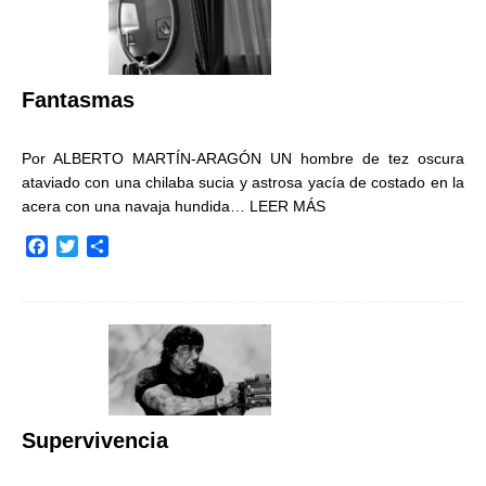
o
e
r
o
r
t
k
i
r
Fantasmas
Por ALBERTO MARTÍN-ARAGÓN UN hombre de tez oscura
ataviado con una chilaba sucia y astrosa yacía de costado en la
acera con una navaja hundida…
LEER MÁS
F
T
C
a
w
o
c
i
m
e
t
p
b
t
a
o
e
r
o
r
t
k
i
r
Supervivencia