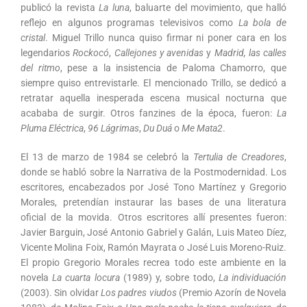
publicó la revista
La luna
, baluarte del movimiento, que halló
reflejo en algunos programas televisivos como
La bola de
cristal
. Miguel Trillo nunca quiso firmar ni poner cara en los
legendarios
Rockocó
,
Callejones y avenidas
y
Madrid, las calles
del ritmo
, pese a la insistencia de Paloma Chamorro, que
siempre quiso entrevistarle. El mencionado Trillo, se dedicó a
retratar aquella inesperada escena musical nocturna que
acababa de surgir. Otros fanzines de la época, fueron:
La
Pluma Eléctrica
,
96 Lágrimas
,
Du Duá
o
Me Mata2
.
El 13 de marzo de 1984 se celebró la
Tertulia de Creadores
,
donde se habló sobre la Narrativa de la Postmodernidad. Los
escritores, encabezados por José Tono Martínez y Gregorio
Morales, pretendían instaurar las bases de una literatura
oficial de la movida. Otros escritores allí presentes fueron:
Javier Barguin, José Antonio Gabriel y Galán, Luis Mateo Díez,
Vicente Molina Foix, Ramón Mayrata o José Luis Moreno-Ruiz.
El propio Gregorio Morales recrea todo este ambiente en la
novela
La cuarta locura
(1989) y, sobre todo,
La individuación
(2003). Sin olvidar
Los padres viudos
(Premio Azorín de Novela