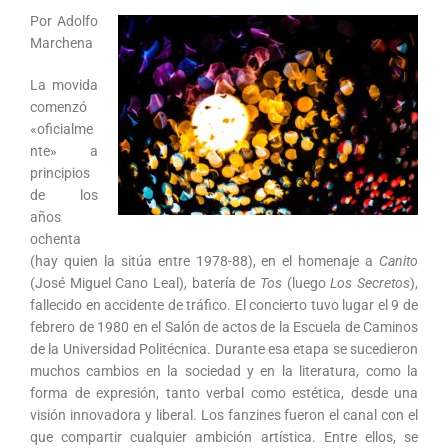
Por Adolfo
Marchena
La movida
comenzó
«oficialme
nte» a
principios
de los
años
ochenta
(hay quien la sitúa entre 1978-88), en el homenaje a
Canito
(José Miguel Cano Leal), batería de
Tos
(luego
Los Secretos
),
fallecido en accidente de tráfico. El concierto tuvo lugar el 9 de
febrero de 1980 en el Salón de actos de la Escuela de Caminos
de la Universidad Politécnica. Durante esa etapa se sucedieron
muchos cambios en la sociedad y en la literatura, como la
forma de expresión, tanto verbal como estética, desde una
visión innovadora y liberal. Los fanzines fueron el canal con el
que compartir cualquier ambición artística. Entre ellos, se