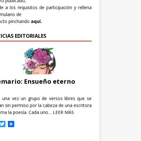
bro publicado,
e a los requisitos de participación y rellena
rmulario de
acto pinchando
aquí.
ICIAS EDITORIALES
mario: Ensueño eterno
e una vez un grupo de versos libres que se
n sin permiso por la cabeza de una escritora
ama la poesía. Cada uno…
LEER MÁS
T
C
w
o
i
m