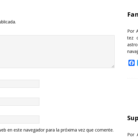
k
Fa
ublicada.
Por 
tez 
astr
nava
F
a
c
e
b
o
o
k
Sup
web en este navegador para la próxima vez que comente.
Por 