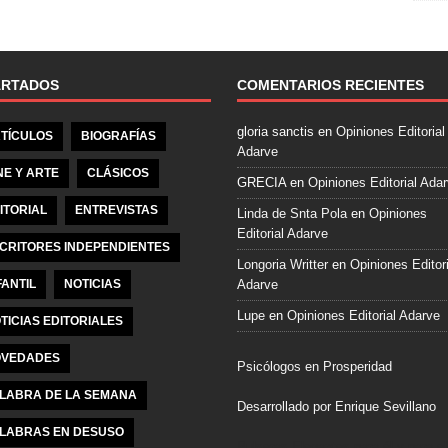
e
b
o
o
ARTADOS
COMENTARIOS RECIENTES
k
gloria sanctis
en
Opiniones Editorial
TÍCULOS
BIOGRAFÍAS
Adarve
NE Y ARTE
CLÁSICOS
GRECIA
en
Opiniones Editorial Ada
ITORIAL
ENTREVISTAS
Linda de Snta Pola
en
Opiniones
Editorial Adarve
CRITORES INDEPENDIENTES
Longoria Writter
en
Opiniones Editori
FANTIL
NOTICIAS
Adarve
Lupe
en
Opiniones Editorial Adarve
TICIAS EDITORIALES
VEDADES
Psicólogos en Prosperidad
LABRA DE LA SEMANA
Desarrollado por Enrique Sevillano
LABRAS EN DESUSO
Pulseras Elegantes para él y para el