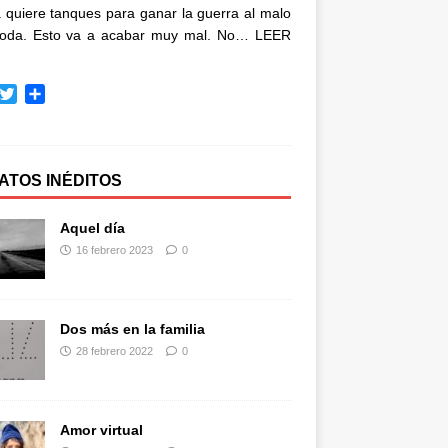
quiere tanques para ganar la guerra al malo
oda. Esto va a acabar muy mal. No…
LEER
T
C
w
o
i
m
t
p
t
a
ATOS INÉDITOS
e
r
r
t
Aquel día
i
16 febrero 2023
0
r
Dos más en la familia
28 febrero 2022
0
Amor virtual