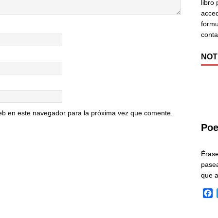
libro
acced
formu
cont
NOT
eb en este navegador para la próxima vez que comente.
Poe
Éras
pasea
que 
F
a
c