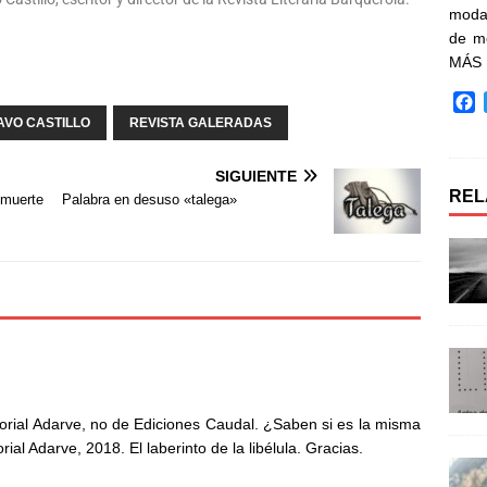
moda 
de m
MÁS
F
a
AVO CASTILLO
REVISTA GALERADAS
c
e
SIGUIENTE
b
REL
muerte
Palabra en desuso «talega»
o
o
k
torial Adarve, no de Ediciones Caudal. ¿Saben si es la misma
al Adarve, 2018. El laberinto de la libélula. Gracias.