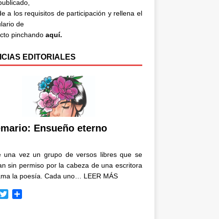
 publicado,
e a los requisitos de participación y rellena el
lario de
acto pinchando
aquí.
ICIAS EDITORIALES
mario: Ensueño eterno
e una vez un grupo de versos libres que se
n sin permiso por la cabeza de una escritora
ama la poesía. Cada uno…
LEER MÁS
T
C
w
o
i
m