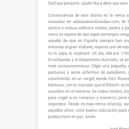
fácil que pensarlo. ¡Quién iba a decir que esto
Consecuencia de este drama es la venta a
consultar en aldeasabandonadas.com; de l
santos e incluso edificios nobles, piedra a p
venta en espera de que algún extranjero venga
aquello de que en España siempre han in
imitando al gran Voltaire, veamos uno de es
no lo sepa, lo explicaré. Un día, allá por 17
Enciclopedia y el Despotismo Ilustrado, se pr
tesis socioeconómicas. Eligió una pequeña 
pantanos y seres enfermos de paludismo, 
convirtiendo en un vergel, donde hizo florece
hermoso, con la mansión que el filósofo se h
asombro en el visitante. De todos modos, so
para coger a un romano» y nosotros, para 
segundos. Desde mi más tierna infancia, sie
aquellos años: «Una buena colocación para m
podías morir en paz. Amén.
Juan Bravo 