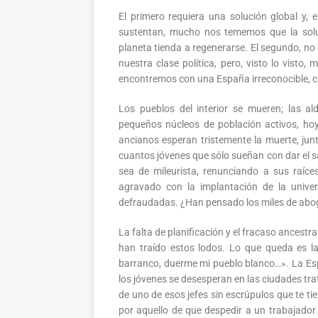
El primero requiera una solución global y, 
sustentan, mucho nos tememos que la soluc
planeta tienda a regenerarse. El segundo, n
nuestra clase política, pero, visto lo vis
encontremos con una España irreconocible, 
Los pueblos del interior se mueren; las al
pequeños núcleos de población activos, ho
ancianos esperan tristemente la muerte, jun
cuantos jóvenes que sólo sueñan con dar el 
sea de mileurista, renunciando a sus raíc
agravado con la implantación de la unive
defraudadas. ¿Han pensado los miles de abo
La falta de planificación y el fracaso ancestr
han traído estos lodos. Lo que queda es l
barranco, duerme mi pueblo blanco…». La Es
los jóvenes se desesperan en las ciudades tra
de uno de esos jefes sin escrúpulos que te t
por aquello de que despedir a un trabajador 