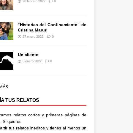
28 febrero 2022
0
“Historias del Confinamiento” de
Cristina Maruri
27 enero 2022
0
Un aliento
5 enero 2022
0
 MÁS
ÍA TUS RELATOS
camos relatos cortos y primeras páginas de
. Si quieres
rtir tus relatos inéditos y tienes al menos un