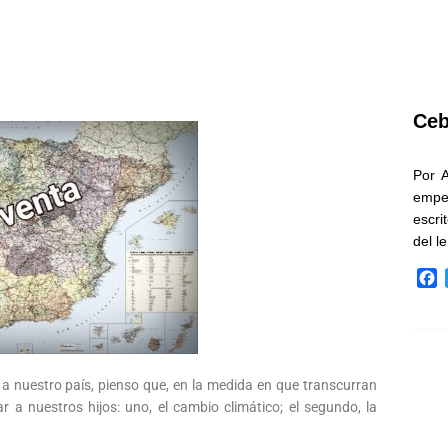
Ceb
Por 
empe
escri
del l
F
a
c
e
b
o
 nuestro país, pienso que, en la medida en que transcurran
o
 a nuestros hijos: uno, el cambio climático; el segundo, la
k