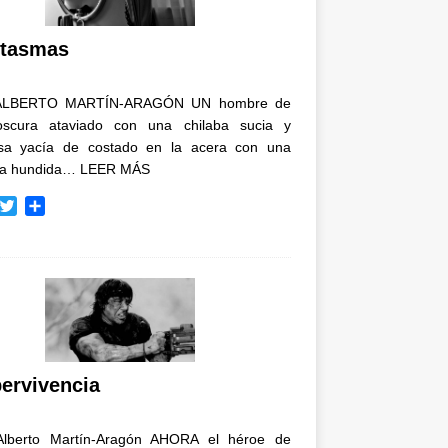
i
r
tasmas
ALBERTO MARTÍN-ARAGÓN UN hombre de
oscura ataviado con una chilaba sucia y
osa yacía de costado en la acera con una
ja hundida…
LEER MÁS
T
C
w
o
i
m
t
p
t
a
e
r
r
t
i
r
ervivencia
Alberto Martín-Aragón AHORA el héroe de