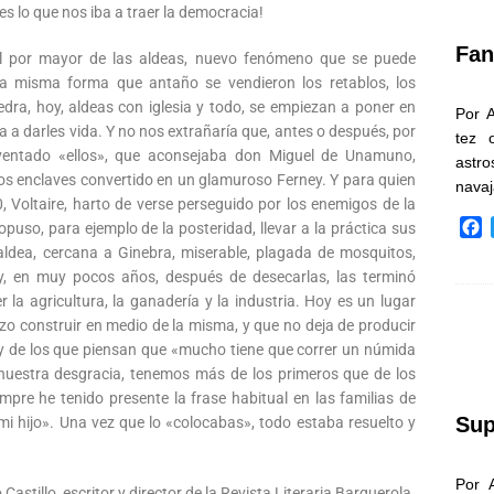
k
 es lo que nos iba a traer la democracia!
Fan
l por mayor de las aldeas, nuevo fenómeno que se puede
a misma forma que antaño se vendieron los retablos, los
iedra, hoy, aldeas con iglesia y todo, se empiezan a poner en
Por 
 a darles vida. Y no nos extrañaría que, antes o después, por
tez 
ventado «ellos», que aconsejaba don Miguel de Unamuno,
astr
tos enclaves convertido en un glamuroso Ferney. Y para quien
nava
60, Voltaire, harto de verse perseguido por los enemigos de la
F
opuso, para ejemplo de la posteridad, llevar a la práctica sus
a
aldea, cercana a Ginebra, miserable, plagada de mosquitos,
c
y, en muy pocos años, después de desecarlas, las terminó
e
r la agricultura, la ganadería y la industria. Hoy es un lugar
b
izo construir en medio de la misma, y que no deja de producir
o
y de los que piensan que «mucho tiene que correr un númida
o
nuestra desgracia, tenemos más de los primeros que de los
k
mpre he tenido presente la frase habitual en las familias de
Sup
i hijo». Una vez que lo «colocabas», todo estaba resuelto y
Por 
Castillo, escritor y director de la Revista Literaria Barquerola.