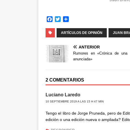
F
T
C
a
w
o
c
i
m
ARTÍCULOS DE OPINIÓN
JUAN BR
e
t
p
b
t
a
ANTERIOR
o
e
r
Rumores en «Crónica de una 
o
r
t
anunciada»
k
i
r
2 COMENTARIOS
Luciano Laredo
10 SEPTIEMBRE 2019 A LAS 15 H 47 MIN
Tengo el libro de Jorge Pruneda, pero de Edi
edición o una edición nueva o ampliada? Editori