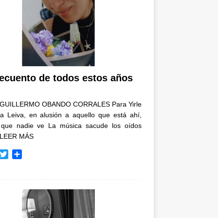
recuento de todos estos años
GUILLERMO OBANDO CORRALES Para Yirle
a Leiva, en alusión a aquello que está ahí,
 que nadie ve La música sacude los oídos
LEER MÁS
T
C
w
o
i
m
t
p
t
a
e
r
r
t