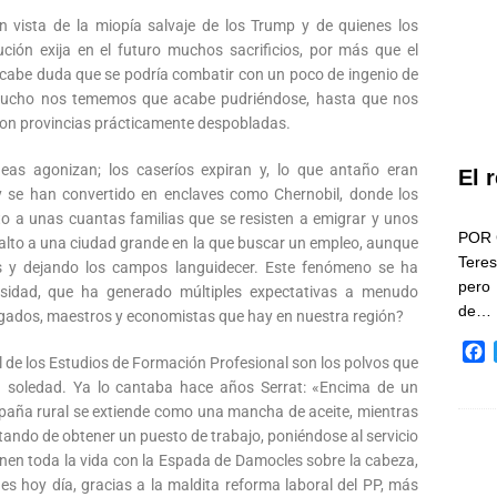
en vista de la miopía salvaje de los Trump y de quienes los
ión exija en el futuro muchos sacrificios, por más que el
o cabe duda que se podría combatir con un poco de ingenio de
to, mucho nos tememos que acabe pudriéndose, hasta que nos
con provincias prácticamente despobladas.
deas agonizan; los caseríos expiran y, lo que antaño eran
El 
y se han convertido en enclaves como Chernobil, donde los
to a unas cuantas familias que se resisten a emigrar y unos
POR 
salto a una ciudad grande en la que buscar un empleo, aunque
Teres
es y dejando los campos languidecer. Este fenómeno se ha
pero
rsidad, que ha generado múltiples expectativas a menudo
de…
gados, maestros y economistas que hay en nuestra región?
F
al de los Estudios de Formación Profesional son los polvos que
a
a soledad. Ya lo cantaba hace años Serrat: «Encima de un
c
paña rural se extiende como una mancha de aceite, mientras
e
tando de obtener un puesto de trabajo, poniéndose al servicio
b
ienen toda la vida con la Espada de Damocles sobre la cabeza,
o
o
es hoy día, gracias a la maldita reforma laboral del PP, más