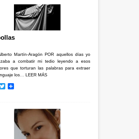
ollas
Alberto Martín-Aragón POR aquellos días yo
zaba a combatir mi tedio leyendo a esos
tores que torturan las palabras para extraer
enguaje los…
LEER MÁS
T
C
w
o
i
m
t
p
t
a
e
r
r
t
i
r