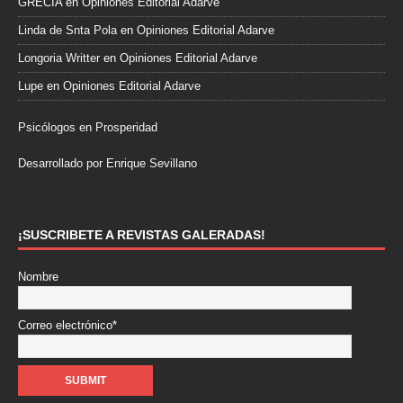
GRECIA
en
Opiniones Editorial Adarve
Linda de Snta Pola
en
Opiniones Editorial Adarve
Longoria Writter
en
Opiniones Editorial Adarve
Lupe
en
Opiniones Editorial Adarve
Psicólogos en Prosperidad
Desarrollado por Enrique Sevillano
Pulseras Elegantes para él y para ella.
¡SUSCRIBETE A REVISTAS GALERADAS!
Nombre
Correo electrónico*