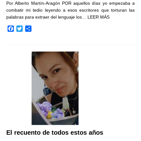
Por Alberto Martín-Aragón POR aquellos días yo empezaba a
combatir mi tedio leyendo a esos escritores que torturan las
palabras para extraer del lenguaje los…
LEER MÁS
F
T
C
a
w
o
c
i
m
e
t
p
b
t
a
o
e
r
o
r
t
k
i
r
El recuento de todos estos años