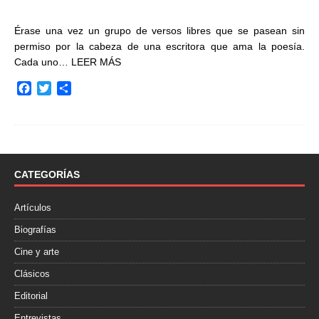
Érase una vez un grupo de versos libres que se pasean sin
permiso por la cabeza de una escritora que ama la poesía.
Cada uno…
LEER MÁS
F
T
C
a
w
o
c
i
m
e
t
p
b
t
a
o
e
r
o
r
t
CATEGORÍAS
k
i
r
Artículos
Biografías
Cine y arte
Clásicos
Editorial
Entrevistas