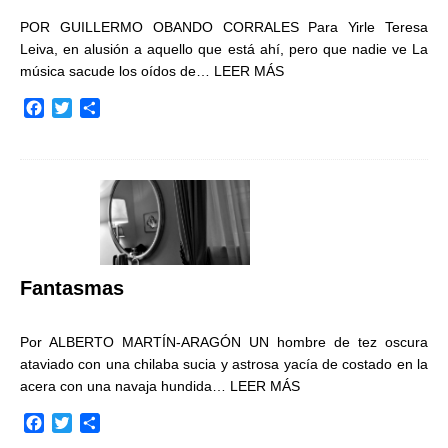
POR GUILLERMO OBANDO CORRALES Para Yirle Teresa
Leiva, en alusión a aquello que está ahí, pero que nadie ve La
música sacude los oídos de…
LEER MÁS
F
T
C
a
w
o
c
i
m
e
t
p
b
t
a
o
e
r
o
r
t
k
i
r
Fantasmas
Por ALBERTO MARTÍN-ARAGÓN UN hombre de tez oscura
ataviado con una chilaba sucia y astrosa yacía de costado en la
acera con una navaja hundida…
LEER MÁS
F
T
C
a
w
o