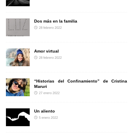
r
Dos más en la familia
28 febrero 2022
Amor virtual
28 febrero 2022
“Historias del Confinamiento” de Cristina
Maruri
27 enero 2022
Un aliento
5 enero 2022