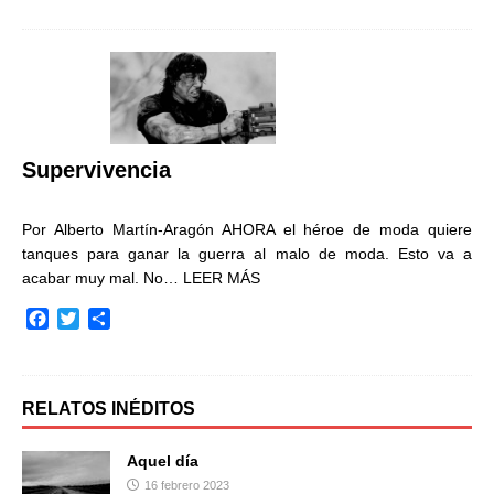
c
i
m
e
t
p
b
t
a
o
e
r
o
r
t
k
i
r
Supervivencia
Por Alberto Martín-Aragón AHORA el héroe de moda quiere
tanques para ganar la guerra al malo de moda. Esto va a
acabar muy mal. No…
LEER MÁS
F
T
C
a
w
o
c
i
m
e
t
p
b
t
a
RELATOS INÉDITOS
o
e
r
o
r
t
Aquel día
k
i
16 febrero 2023