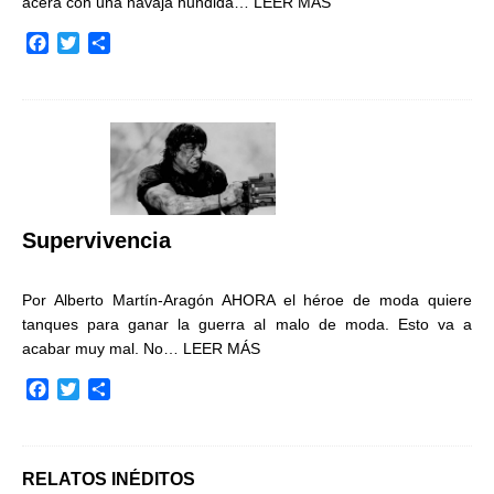
acera con una navaja hundida…
LEER MÁS
F
T
C
a
w
o
c
i
m
e
t
p
b
t
a
o
e
r
o
r
t
k
i
r
Supervivencia
Por Alberto Martín-Aragón AHORA el héroe de moda quiere
tanques para ganar la guerra al malo de moda. Esto va a
acabar muy mal. No…
LEER MÁS
F
T
C
a
w
o
c
i
m
e
t
p
b
t
a
RELATOS INÉDITOS