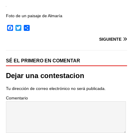
Foto de un paisaje de Almaría
F
T
C
a
w
o
SIGUIENTE
c
i
m
e
t
p
b
t
a
o
e
r
SÉ EL PRIMERO EN COMENTAR
o
r
t
k
i
Dejar una contestacion
r
Tu dirección de correo electrónico no será publicada.
Comentario