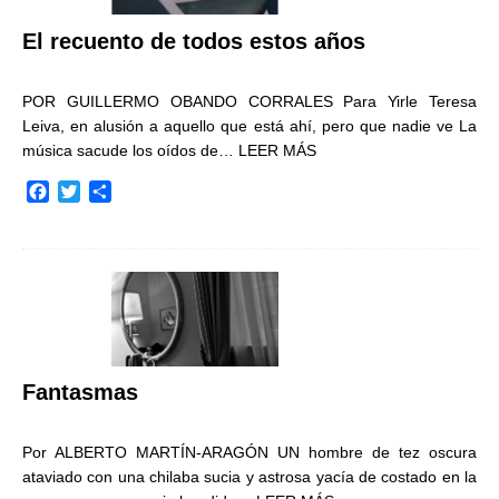
El recuento de todos estos años
POR GUILLERMO OBANDO CORRALES Para Yirle Teresa
Leiva, en alusión a aquello que está ahí, pero que nadie ve La
música sacude los oídos de…
LEER MÁS
F
T
C
a
w
o
c
i
m
e
t
p
b
t
a
o
e
r
o
r
t
k
i
r
Fantasmas
Por ALBERTO MARTÍN-ARAGÓN UN hombre de tez oscura
ataviado con una chilaba sucia y astrosa yacía de costado en la