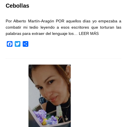
Cebollas
Por Alberto Martín-Aragón POR aquellos días yo empezaba a
combatir mi tedio leyendo a esos escritores que torturan las
palabras para extraer del lenguaje los…
LEER MÁS
F
T
C
a
w
o
c
i
m
e
t
p
b
t
a
o
e
r
o
r
t
k
i
r