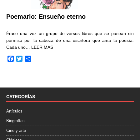
Poemario: Ensueño eterno
Érase una vez un grupo de versos libres que se pasean sin
permiso por la cabeza de una escritora que ama la poesía.
Cada uno…
LEER MÁS
F
T
C
a
w
o
c
i
m
e
t
p
b
t
a
o
e
r
o
r
t
CATEGORÍAS
k
i
r
Artículos
Biografías
Cine y arte