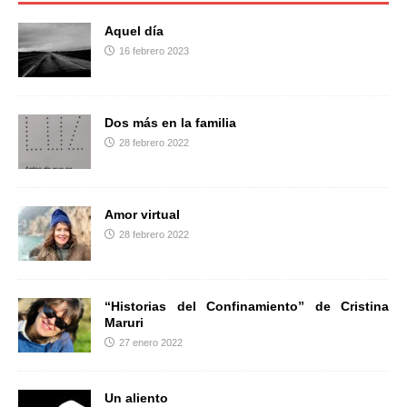
o
e
r
o
r
t
Aquel día
k
i
16 febrero 2023
r
Dos más en la familia
28 febrero 2022
Amor virtual
28 febrero 2022
“Historias del Confinamiento” de Cristina
Maruri
27 enero 2022
Un aliento