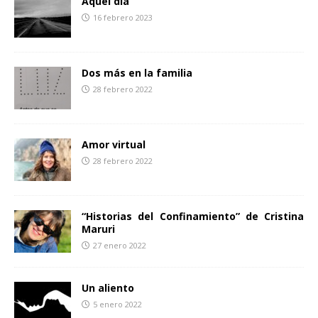
Aquel día
k
i
16 febrero 2023
r
Dos más en la familia
28 febrero 2022
Amor virtual
28 febrero 2022
“Historias del Confinamiento” de Cristina
Maruri
27 enero 2022
Un aliento
5 enero 2022