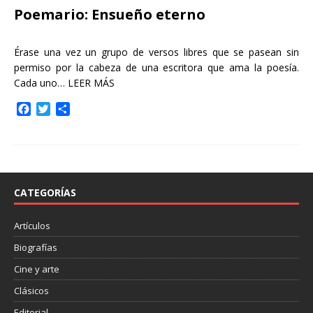
Poemario: Ensueño eterno
Érase una vez un grupo de versos libres que se pasean sin
permiso por la cabeza de una escritora que ama la poesía.
Cada uno…
LEER MÁS
F
T
C
a
w
o
c
i
m
e
t
p
b
t
a
o
e
r
o
r
t
CATEGORÍAS
k
i
r
Artículos
Biografías
Cine y arte
Clásicos
Editorial