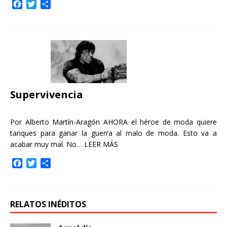
F
T
C
a
w
o
c
i
m
e
t
p
b
t
a
o
e
r
o
r
t
k
i
r
Supervivencia
Por Alberto Martín-Aragón AHORA el héroe de moda quiere
tanques para ganar la guerra al malo de moda. Esto va a
acabar muy mal. No…
LEER MÁS
F
T
C
a
w
o
c
i
m
e
t
p
b
t
a
RELATOS INÉDITOS
o
e
r
o
r
t