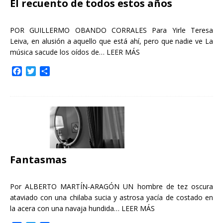
El recuento de todos estos años
POR GUILLERMO OBANDO CORRALES Para Yirle Teresa
Leiva, en alusión a aquello que está ahí, pero que nadie ve La
música sacude los oídos de…
LEER MÁS
F
T
C
a
w
o
c
i
m
e
t
p
b
t
a
o
e
r
o
r
t
k
i
r
Fantasmas
Por ALBERTO MARTÍN-ARAGÓN UN hombre de tez oscura
ataviado con una chilaba sucia y astrosa yacía de costado en
la acera con una navaja hundida…
LEER MÁS