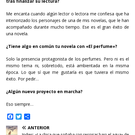
tras finalizar su lectura?
Me encanta cuando algún lector o lectora me confiesa que ha
interiorizado los personajes de una de mis novelas, que le han
acompañado durante mucho tiempo. Ese es el gran éxito de
una novela.
¿Tiene algo en común tu novela con «El perfume»?
Solo la presencia protagonista de los perfumes. Pero ni es el
mismo tema ni, sobretodo, está ambientada en la misma
época. Lo que sí que me gustaría es que tuviera el mismo
éxito. Por pedir…
¿Algún nuevo proyecto en marcha?
Eso siempre…
F
T
C
a
w
o
ANTERIOR
c
i
m
e
t
p
Indies: «La chica que soñaba con respirar bajo el agua» de