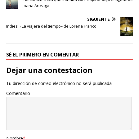
b
t
a
Joana Arteaga
o
e
r
o
r
t
SIGUIENTE
k
i
Indies: «La viajera del tiempo» de Lorena Franco
r
SÉ EL PRIMERO EN COMENTAR
Dejar una contestacion
Tu dirección de correo electrónico no será publicada.
Comentario
Nombre
*