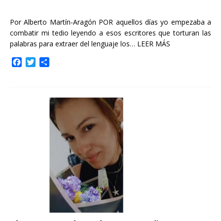
Por Alberto Martín-Aragón POR aquellos días yo empezaba a
combatir mi tedio leyendo a esos escritores que torturan las
palabras para extraer del lenguaje los…
LEER MÁS
F
T
C
a
w
o
c
i
m
e
t
p
b
t
a
o
e
r
o
r
t
k
i
r