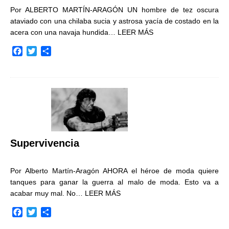
Por ALBERTO MARTÍN-ARAGÓN UN hombre de tez oscura
ataviado con una chilaba sucia y astrosa yacía de costado en la
acera con una navaja hundida…
LEER MÁS
F
T
C
a
w
o
c
i
m
e
t
p
b
t
a
o
e
r
o
r
t
k
i
r
Supervivencia
Por Alberto Martín-Aragón AHORA el héroe de moda quiere
tanques para ganar la guerra al malo de moda. Esto va a
acabar muy mal. No…
LEER MÁS
F
T
C
a
w
o