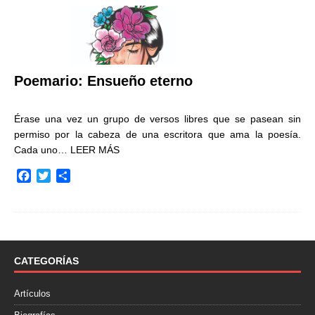
Poemario: Ensueño eterno
Érase una vez un grupo de versos libres que se pasean sin
permiso por la cabeza de una escritora que ama la poesía.
Cada uno…
LEER MÁS
F
T
C
a
w
o
c
i
m
e
t
p
b
t
a
o
e
r
o
r
t
CATEGORÍAS
k
i
r
Artículos