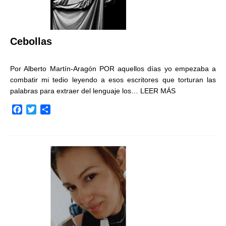
Cebollas
Por Alberto Martín-Aragón POR aquellos días yo empezaba a
combatir mi tedio leyendo a esos escritores que torturan las
palabras para extraer del lenguaje los…
LEER MÁS
F
T
C
a
w
o
c
i
m
e
t
p
b
t
a
o
e
r
o
r
t
k
i
r