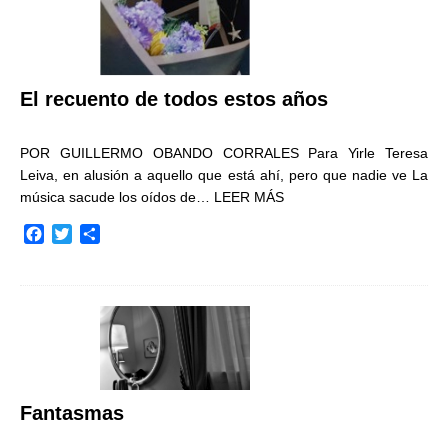
El recuento de todos estos años
POR GUILLERMO OBANDO CORRALES Para Yirle Teresa
Leiva, en alusión a aquello que está ahí, pero que nadie ve La
música sacude los oídos de…
LEER MÁS
F
T
C
a
w
o
c
i
m
e
t
p
b
t
a
o
e
r
o
r
t
k
i
r
Fantasmas