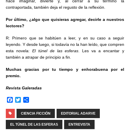
hace imaginar, divierte y, al cerrar a su término la
contraportada, también deja el regusto de la reflexión.
Por último, ¿algo que quisieras agregar, decirle a nuestros
lectores?
R: Primero que se habitúen a leer, y en su caso a seguir
leyendo. Y desde luego, si todavía no la han leído, que compren
esta novela:
El túnel de las esferas
. Les va a encantar y
también a atrapar de principio a fin.
Muchas gracias por tu tiempo y enhorabuena por el
premio.
Revista Galeradas
F
T
C
a
w
o
c
i
m
CIENCIA FICCIÓN
EDITORIAL ADARVE
e
t
p
b
t
a
EL TÚNEL DE LAS ESFERAS
ENTREVISTA
o
e
r