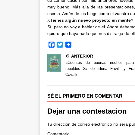
de comunicación por mis anteriores novelas 
muy bueno. Más allá de las presentaciones, 
escrita. Amén de los blogs como el vuestro qu
¿Tienes algún nuevo proyecto en mente?
Sí, pero no voy a hablar de él. Ahora debemo
quiero que haya nada que nos distraiga de ell
F
T
C
a
w
o
ANTERIOR
c
i
m
e
t
p
«Cuentos de buenas noches para
b
t
a
rebeldes 2» de Elena Favilli y Fra
o
e
r
Cavallo
o
r
t
k
i
r
SÉ EL PRIMERO EN COMENTAR
Dejar una contestacion
Tu dirección de correo electrónico no será pu
Comentario