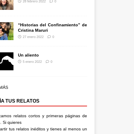
28 febrero 2022
0
“Historias del Confinamiento” de
Cristina Maruri
27 enero 2022
0
Un aliento
5 enero 2022
0
 MÁS
ÍA TUS RELATOS
camos relatos cortos y primeras páginas de
. Si quieres
rtir tus relatos inéditos y tienes al menos un