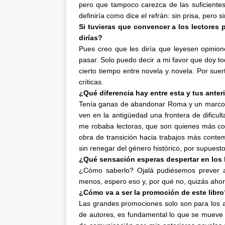
pero que tampoco carezca de las suficientes
definiría como dice el refrán: sin prisa, pero s
Si tuvieras que convencer a los lectores p
dirías?
Pues creo que les diría que leyesen opinione
pasar. Solo puedo decir a mi favor que doy to
cierto tiempo entre novela y novela. Por s
críticas.
¿Qué diferencia hay entre esta y tus anter
Tenía ganas de abandonar Roma y un marco h
ven en la antigüedad una frontera de dificul
me robaba lectoras, que son quienes más com
obra de transición hacia trabajos más conte
sin renegar del género histórico, por supuest
¿Qué sensación esperas despertar en los 
¿Cómo saberlo? Ojalá pudiésemos prever al
menos, espero eso y, por qué no, quizás aho
¿Cómo va a ser la promoción de este libro
Las grandes promociones solo son para los a
de autores, es fundamental lo que se mueve e