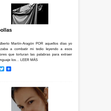
ollas
Alberto Martín-Aragón POR aquellos días yo
zaba a combatir mi tedio leyendo a esos
tores que torturan las palabras para extraer
enguaje los…
LEER MÁS
T
C
w
o
i
m
t
p
t
a
e
r
r
t
i
r