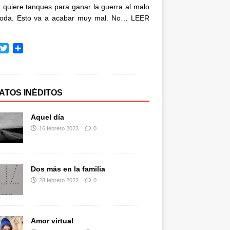
quiere tanques para ganar la guerra al malo
oda. Esto va a acabar muy mal. No…
LEER
T
C
w
o
i
m
t
p
t
a
ATOS INÉDITOS
e
r
r
t
Aquel día
i
16 febrero 2023
0
r
Dos más en la familia
28 febrero 2022
0
Amor virtual