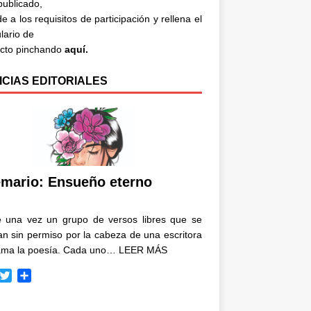
 publicado,
e a los requisitos de participación y rellena el
lario de
acto pinchando
aquí.
ICIAS EDITORIALES
mario: Ensueño eterno
e una vez un grupo de versos libres que se
n sin permiso por la cabeza de una escritora
ama la poesía. Cada uno…
LEER MÁS
T
C
w
o
i
m