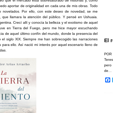
o que el mercado está sobresaturado de historias y, como
uedo aportar de originalidad en cada una de mis obras. Todo
o novelados. Por ello, con este deseo de novedad, se me
, que llamara la atención del público. Y pensé en Ushuaia.
entina. Crecí allí y conocía la belleza y el exotismo de aquel
tuve en Tierra del Fuego, pero me hice mayor escuchando
cia de aquel último confín del mundo, donde la presencia del
o el siglo XIX. Siempre me han sobrecogido las narraciones
El 
 para ello. Así nació mi interés por aquel escenario lleno de
idas.
POR 
Teres
pero
de…
F
a
c
e
b
o
o