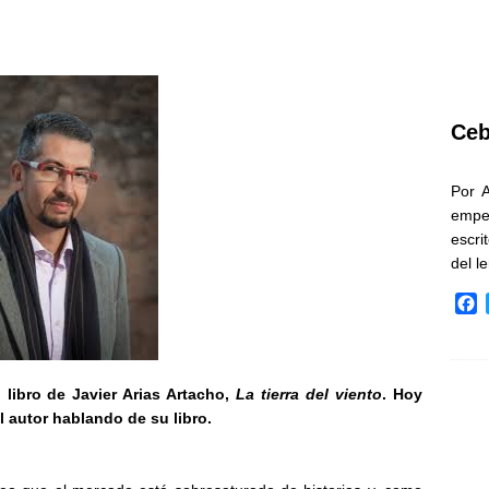
Ceb
Por 
empe
escri
del l
F
a
c
e
b
 libro de Javier Arias Artacho,
La tierra del viento
. Hoy
o
 autor hablando de su libro.
o
k