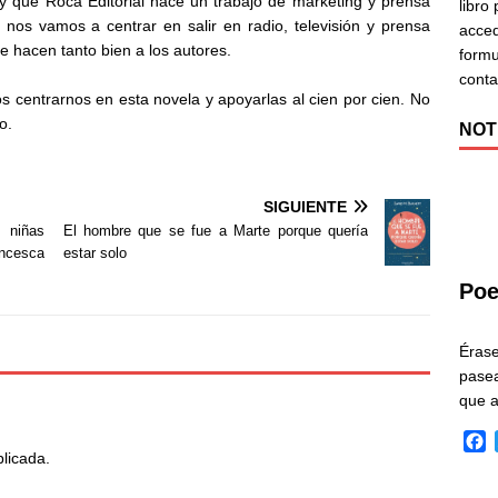
y que Roca Editorial hace un trabajo de marketing y prensa
libro
nos vamos a centrar en salir en radio, televisión y prensa
acced
e hacen tanto bien a los autores.
formu
cont
s centrarnos en esta novela y apoyarlas al cien por cien. No
o.
NOT
SIGUIENTE
 niñas
El hombre que se fue a Marte porque quería
ncesca
estar solo
Poe
Éras
pasea
que 
F
blicada.
a
c