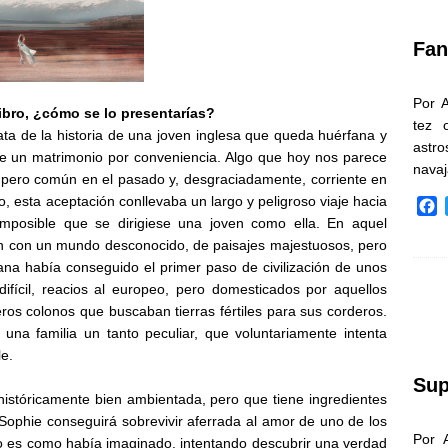
k
Fan
Por 
ibro, ¿cómo se lo presentarías?
tez 
rata de la historia de una joven inglesa que queda huérfana y
astr
 de un matrimonio por conveniencia. Algo que hoy nos parece
nava
, pero común en el pasado y, desgraciadamente, corriente en
 esta aceptación conllevaba un largo y peligroso viaje hacia
F
mposible que se dirigiese una joven como ella. En aquel
a
c
rán con un mundo desconocido, de paisajes majestuosos, pero
e
ana había conseguido el primer paso de civilización de unos
b
ifícil, reacios al europeo, pero domesticados por aquellos
o
ros colonos que buscaban tierras fértiles para sus corderos.
o
 una familia un tanto peculiar, que voluntariamente intenta
k
le.
Sup
istóricamente bien ambientada, pero que tiene ingredientes
 Sophie conseguirá sobrevivir aferrada al amor de uno de los
Por 
o es como había imaginado, intentando descubrir una verdad