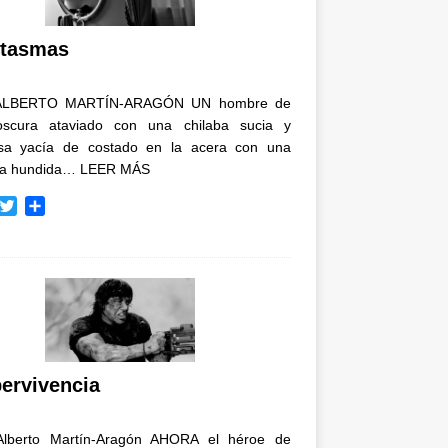
i
r
tasmas
ALBERTO MARTÍN-ARAGÓN UN hombre de
oscura ataviado con una chilaba sucia y
osa yacía de costado en la acera con una
ja hundida…
LEER MÁS
T
C
w
o
i
m
t
p
t
a
e
r
r
t
i
r
ervivencia
Alberto Martín-Aragón AHORA el héroe de