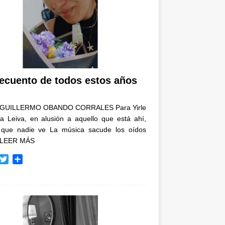
recuento de todos estos años
GUILLERMO OBANDO CORRALES Para Yirle
a Leiva, en alusión a aquello que está ahí,
 que nadie ve La música sacude los oídos
LEER MÁS
T
C
w
o
i
m
t
p
t
a
e
r
r
t