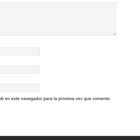
e
b
o
o
k
eb en este navegador para la próxima vez que comente.