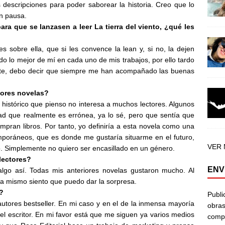
 descripciones para poder saborear la historia. Creo que lo
in pausa.
ara que se lanzasen a leer La tierra del viento, ¿qué les
s sobre ella, que si les convence la lean y, si no, la dejen
do lo mejor de mí en cada uno de mis trabajos, por ello tardo
uerte, debo decir que siempre me han acompañado las buenas
iores novelas?
istórico que pienso no interesa a muchos lectores. Algunos
tad que realmente es errónea, ya lo sé, pero que sentía que
pran libros. Por tanto, yo definiría a esta novela como una
mporáneos, que es donde me gustaría situarme en el futuro,
VER
o. Simplemente no quiero ser encasillado en un género.
lectores?
ENV
go así. Todas mis anteriores novelas gustaron mucho. Al
ra mismo siento que puedo dar la sorpresa.
?
Publi
utores bestseller. En mi caso y en el de la inmensa mayoría
obras
l escritor. En mi favor está que me siguen ya varios medios
compa