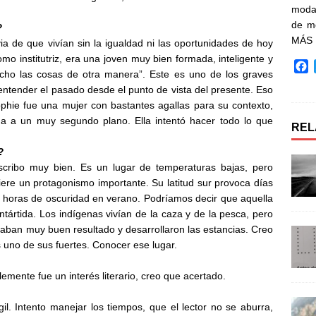
moda 
de m
?
MÁS
ia de que vivían sin la igualdad ni las oportunidades de hoy
o institutriz, era una joven muy bien formada, inteligente y
F
hecho las cosas de otra manera”. Este es uno de los graves
a
entender el pasado desde el punto de vista del presente. Eso
c
phie fue una mujer con bastantes agallas para su contexto,
e
da a un muy segundo plano. Ella intentó hacer todo lo que
b
REL
o
o
?
k
scribo muy bien. Es un lugar de temperaturas bajas, pero
iere un protagonismo importante. Su latitud sur provoca días
s horas de oscuridad en verano. Podríamos decir que aquella
ntártida. Los indígenas vivían de la caza y de la pesca, pero
aban muy buen resultado y desarrollaron las estancias. Creo
Es uno de sus fuertes. Conocer ese lugar.
mente fue un interés literario, creo que acertado.
. Intento manejar los tiempos, que el lector no se aburra,