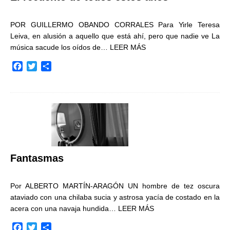
POR GUILLERMO OBANDO CORRALES Para Yirle Teresa
Leiva, en alusión a aquello que está ahí, pero que nadie ve La
música sacude los oídos de…
LEER MÁS
F
T
C
a
w
o
c
i
m
e
t
p
b
t
a
o
e
r
o
r
t
k
i
r
Fantasmas
Por ALBERTO MARTÍN-ARAGÓN UN hombre de tez oscura
ataviado con una chilaba sucia y astrosa yacía de costado en la
acera con una navaja hundida…
LEER MÁS
F
T
C