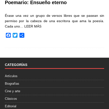
Poemario: Ensueño eterno
Érase una vez un grupo de versos libres que se pasean sin
permiso por la cabeza de una escritora que ama la poesía.
Cada uno…
LEER MÁS
F
T
C
a
w
o
c
i
m
e
t
p
b
t
a
o
e
r
o
r
t
CATEGORÍAS
k
i
r
Artículos
Biografías
Cine y arte
Clásicos
Editorial