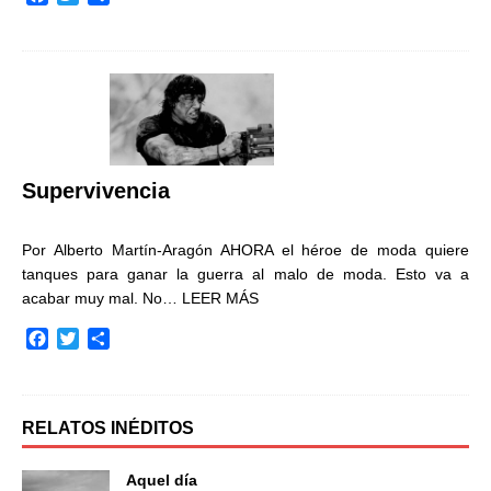
a
w
o
c
i
m
e
t
p
b
t
a
o
e
r
o
r
t
k
i
r
Supervivencia
Por Alberto Martín-Aragón AHORA el héroe de moda quiere
tanques para ganar la guerra al malo de moda. Esto va a
acabar muy mal. No…
LEER MÁS
F
T
C
a
w
o
c
i
m
e
t
p
b
t
a
RELATOS INÉDITOS
o
e
r
o
r
t
Aquel día