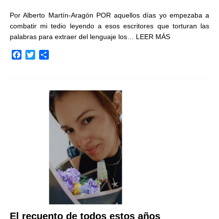
Por Alberto Martín-Aragón POR aquellos días yo empezaba a
combatir mi tedio leyendo a esos escritores que torturan las
palabras para extraer del lenguaje los…
LEER MÁS
F
T
C
a
w
o
c
i
m
e
t
p
b
t
a
o
e
r
o
r
t
k
i
r
El recuento de todos estos años