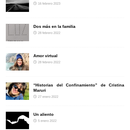
k
i
16 febrero 2023
r
Dos más en la familia
28 febrero 2022
Amor virtual
28 febrero 2022
“Historias del Confinamiento” de Cristina
Maruri
27 enero 2022
Un aliento
5 enero 2022