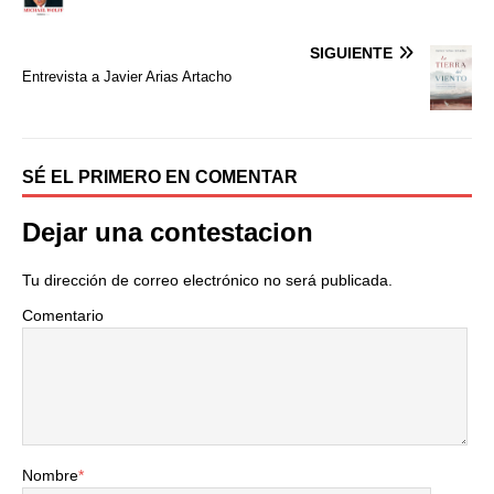
b
t
a
o
e
r
o
r
t
SIGUIENTE
k
i
Entrevista a Javier Arias Artacho
r
SÉ EL PRIMERO EN COMENTAR
Dejar una contestacion
Tu dirección de correo electrónico no será publicada.
Comentario
Nombre
*