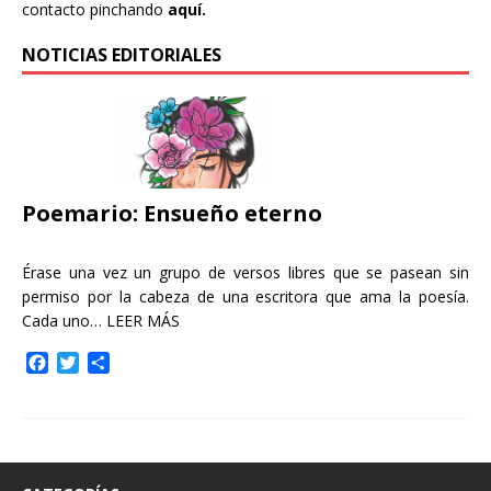
contacto pinchando
aquí.
NOTICIAS EDITORIALES
Poemario: Ensueño eterno
Érase una vez un grupo de versos libres que se pasean sin
permiso por la cabeza de una escritora que ama la poesía.
Cada uno…
LEER MÁS
F
T
C
a
w
o
c
i
m
e
t
p
b
t
a
o
e
r