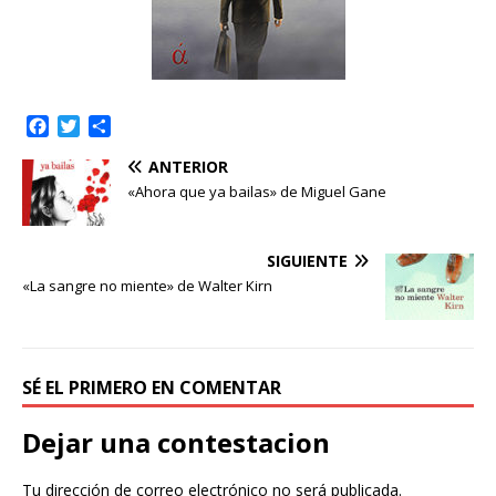
F
T
C
a
w
o
ANTERIOR
c
i
m
e
t
p
«Ahora que ya bailas» de Miguel Gane
b
t
a
o
e
r
o
r
t
SIGUIENTE
k
i
«La sangre no miente» de Walter Kirn
r
SÉ EL PRIMERO EN COMENTAR
Dejar una contestacion
Tu dirección de correo electrónico no será publicada.