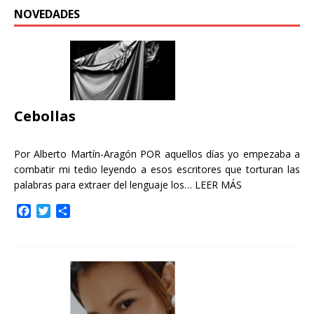
NOVEDADES
Cebollas
Por Alberto Martín-Aragón POR aquellos días yo empezaba a
combatir mi tedio leyendo a esos escritores que torturan las
palabras para extraer del lenguaje los…
LEER MÁS
F
T
C
a
w
o
c
i
m
e
t
p
b
t
a
o
e
r
o
r
t
k
i