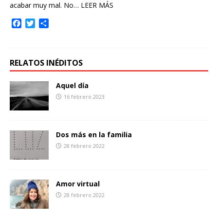
acabar muy mal. No…
LEER MÁS
F
T
C
a
w
o
c
i
m
e
t
p
b
t
a
RELATOS INÉDITOS
o
e
r
o
r
t
Aquel día
k
i
16 febrero 2023
r
Dos más en la familia
28 febrero 2022
Amor virtual
28 febrero 2022