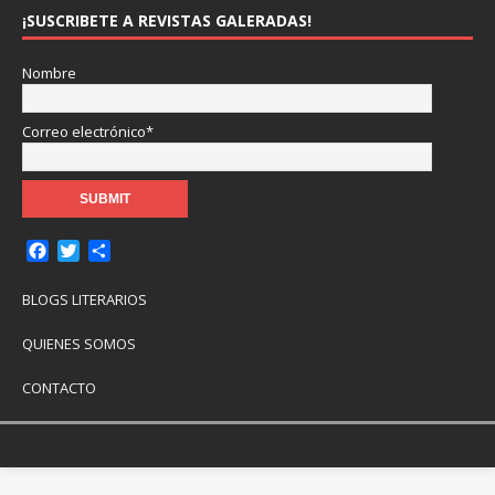
¡SUSCRIBETE A REVISTAS GALERADAS!
Nombre
Correo electrónico*
F
T
C
a
w
o
c
i
m
BLOGS LITERARIOS
e
t
p
b
t
a
QUIENES SOMOS
o
e
r
o
r
t
CONTACTO
k
i
r