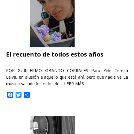
r
El recuento de todos estos años
POR GUILLERMO OBANDO CORRALES Para Yirle Teresa
Leiva, en alusión a aquello que está ahí, pero que nadie ve La
música sacude los oídos de…
LEER MÁS
F
T
C
a
w
o
c
i
m
e
t
p
b
t
a
o
e
r
o
r
t