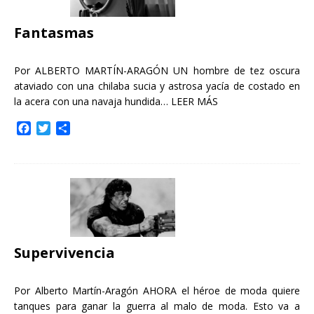
k
i
r
Fantasmas
Por ALBERTO MARTÍN-ARAGÓN UN hombre de tez oscura
ataviado con una chilaba sucia y astrosa yacía de costado en
la acera con una navaja hundida…
LEER MÁS
F
T
C
a
w
o
c
i
m
e
t
p
b
t
a
o
e
r
o
r
t
k
i
r
Supervivencia
Por Alberto Martín-Aragón AHORA el héroe de moda quiere
tanques para ganar la guerra al malo de moda. Esto va a