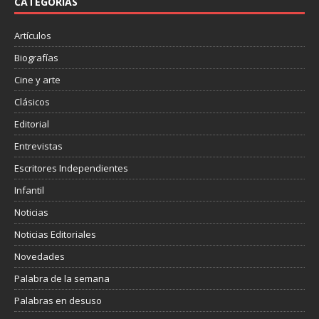
o
r
t
CATEGORÍAS
k
i
r
Artículos
Biografías
Cine y arte
Clásicos
Editorial
Entrevistas
Escritores Independientes
Infantil
Noticias
Noticias Editoriales
Novedades
Palabra de la semana
Palabras en desuso