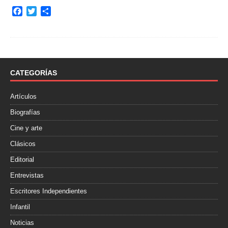
F
T
C
a
w
o
c
i
m
e
t
p
b
t
a
o
e
r
o
r
t
CATEGORÍAS
k
i
r
Artículos
Biografías
Cine y arte
Clásicos
Editorial
Entrevistas
Escritores Independientes
Infantil
Noticias