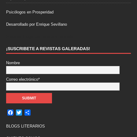
Psicólogos en Prosperidad
Desarrollado por Enrique Sevillano
Pulseras Elegantes para él y para ella.
¡SUSCRIBETE A REVISTAS GALERADAS!
Nombre
Correo electrónico*
F
T
C
a
w
o
c
i
m
BLOGS LITERARIOS
e
t
p
b
t
a