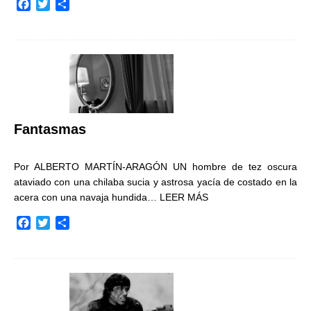
F
T
C
a
w
o
c
i
m
e
t
p
b
t
a
o
e
r
o
r
t
k
i
r
Fantasmas
Por ALBERTO MARTÍN-ARAGÓN UN hombre de tez oscura
ataviado con una chilaba sucia y astrosa yacía de costado en la
acera con una navaja hundida…
LEER MÁS
F
T
C
a
w
o
c
i
m
e
t
p
b
t
a
o
e
r
o
r
t