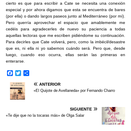
cierto es que para escribir a Cate se necesita una conexión
especial y por ahora digamos que esta se encuentra de bares
(por ella) o dando largos paseos junto al Mediterráneo (por mí).
Pero querría aprovechar el espacio que amablemente me
cedéis para agradecerles de nuevo su paciencia a todas
aquellas lectoras que me escriben pidiéndome su continuación.
Para decirles que Cate volverá, pero, como la imbécil/desastre
que es, ni ella ni yo sabemos cuándo será. Pero que, desde
luego, cuando eso ocurra, ellas serán las primeras en
enterarse.
F
T
C
a
w
o
ANTERIOR
c
i
m
e
t
p
«El Quijote de Avellaneda» por Fernando Charro
b
t
a
o
e
r
o
r
t
SIGUIENTE
k
i
«Te dije que no la tocaras más» de Olga Salar
r