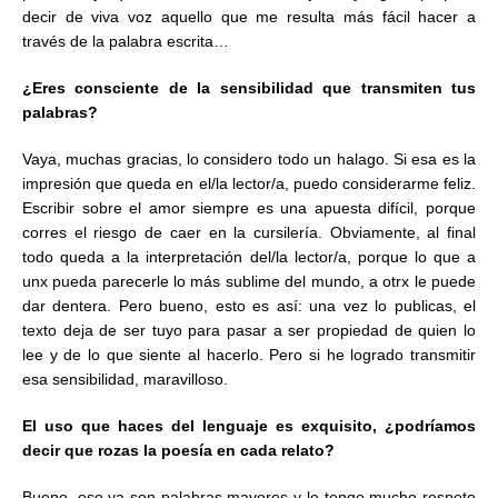
decir de viva voz aquello que me resulta más fácil hacer a
través de la palabra escrita…
¿Eres consciente de la sensibilidad que transmiten tus
palabras?
Vaya, muchas gracias, lo considero todo un halago. Si esa es la
impresión que queda en el/la lector/a, puedo considerarme feliz.
Escribir sobre el amor siempre es una apuesta difícil, porque
corres el riesgo de caer en la cursilería. Obviamente, al final
todo queda a la interpretación del/la lector/a, porque lo que a
unx pueda parecerle lo más sublime del mundo, a otrx le puede
dar dentera. Pero bueno, esto es así: una vez lo publicas, el
texto deja de ser tuyo para pasar a ser propiedad de quien lo
lee y de lo que siente al hacerlo. Pero si he logrado transmitir
esa sensibilidad, maravilloso.
El uso que haces del lenguaje es exquisito, ¿podríamos
decir que rozas la poesía en cada relato?
Bueno, eso ya son palabras mayores y le tengo mucho respeto