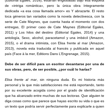
(Editorial Egales, 2016), estarían englobadas bajo esa etiqueta
de «intriga romántica», pero la única obra íntegramente
dedicada «a esa cosa llamada amor» es Y abrazarte. El resto
toca géneros tan variados como la novela detectivesca, con la
serie de Cate Maynes, que cuenta hasta el momento con dos
entregas, El primer caso de Cate Maynes (Editorial Egales,
2011) y Los hilos del destino (Editorial Egales, 2014) y una
antología, Sexo, alcohol, paracetamol y una imbécil (Amazon,
2015), o el drama intimista, con Elisa frente al mar (Amazon,
2013), novela esta traducida al francés y publicada en aquel
país (Face à la mer, Editions Dans L’Engrenage, 2015).
Debe de ser difícil para un escritor decantarse por una de
sus obras, pero, de ser posible, ¿por cuál lo harías?
Elisa frente al mar
, sin ninguna duda. Es mi historia más
personal y la que más satisfacciones me está reportando, tanto
por su excelente acogida como por el grado de identificación
que ha alcanzado entre muchas de sus lectoras. Que alguien te
diga cosas como que parece que hayas escrito su vida o que es
un texto que podría servir perfectamente para explicarle a quien