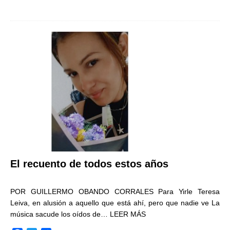
a
w
o
c
i
m
e
t
p
b
t
a
o
e
r
o
r
t
k
i
r
El recuento de todos estos años
POR GUILLERMO OBANDO CORRALES Para Yirle Teresa
Leiva, en alusión a aquello que está ahí, pero que nadie ve La
música sacude los oídos de…
LEER MÁS