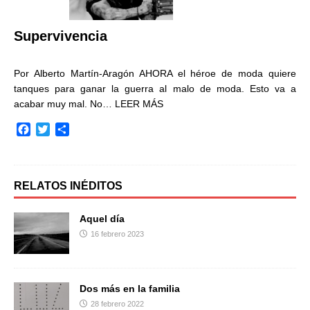
k
i
r
Supervivencia
Por Alberto Martín-Aragón AHORA el héroe de moda quiere
tanques para ganar la guerra al malo de moda. Esto va a
acabar muy mal. No…
LEER MÁS
F
T
C
a
w
o
c
i
m
e
t
p
b
t
a
RELATOS INÉDITOS
o
e
r
o
r
t
Aquel día
k
i
16 febrero 2023
r
Dos más en la familia
28 febrero 2022