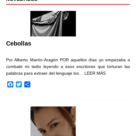
Cebollas
Por Alberto Martín-Aragón POR aquellos días yo empezaba a
combatir mi tedio leyendo a esos escritores que torturan las
palabras para extraer del lenguaje los…
LEER MÁS
F
T
C
a
w
o
c
i
m
e
t
p
b
t
a
o
e
r
o
r
t
k
i
r