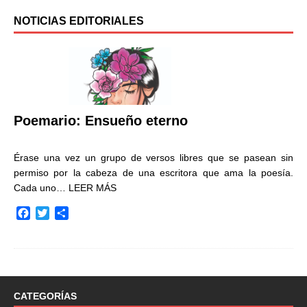
NOTICIAS EDITORIALES
Poemario: Ensueño eterno
Érase una vez un grupo de versos libres que se pasean sin
permiso por la cabeza de una escritora que ama la poesía.
Cada uno…
LEER MÁS
F
T
C
a
w
o
c
i
m
e
t
p
b
t
a
o
e
r
o
r
t
CATEGORÍAS