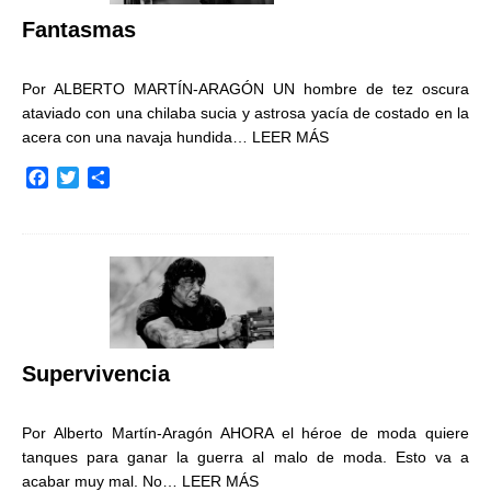
r
Fantasmas
Por ALBERTO MARTÍN-ARAGÓN UN hombre de tez oscura
ataviado con una chilaba sucia y astrosa yacía de costado en la
acera con una navaja hundida…
LEER MÁS
F
T
C
a
w
o
c
i
m
e
t
p
b
t
a
o
e
r
o
r
t
k
i
r
Supervivencia
Por Alberto Martín-Aragón AHORA el héroe de moda quiere
tanques para ganar la guerra al malo de moda. Esto va a
acabar muy mal. No…
LEER MÁS