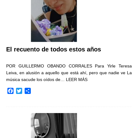
El recuento de todos estos años
POR GUILLERMO OBANDO CORRALES Para Yirle Teresa
Leiva, en alusión a aquello que está ahí, pero que nadie ve La
música sacude los oídos de…
LEER MÁS
F
T
C
a
w
o
c
i
m
e
t
p
b
t
a
o
e
r
o
r
t
k
i