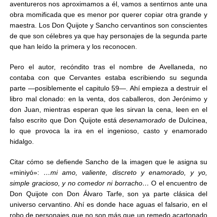
aventureros nos aproximamos a él, vamos a sentirnos ante una
obra momificada que es menor por querer copiar otra grande y
maestra. Los Don Quijote y Sancho cervantinos son conscientes
de que son célebres ya que hay personajes de la segunda parte
que han leído la primera y los reconocen.
Pero el autor, recóndito tras el nombre de Avellaneda, no
contaba con que Cervantes estaba escribiendo su segunda
parte —posiblemente el capitulo 59—. Ahí empieza a destruir el
libro mal clonado: en la venta, dos caballeros, don Jerónimo y
don Juan, mientras esperan que les sirvan la cena, leen en el
falso escrito que Don Quijote está
desenamorado
de Dulcinea,
lo que provoca la ira en el ingenioso, casto y enamorado
hidalgo.
Citar cómo se defiende Sancho de la imagen que le asigna su
«miniyó»:
…mi amo, valiente, discreto y enamorado, y yo,
simple gracioso, y no comedor ni borracho…
O el encuentro de
Don Quijote con Don Álvaro Tarfe, son ya parte clásica del
universo cervantino. Ahí es donde hace aguas el falsario, en el
robo de personajes que no son más que un remedo acartonado