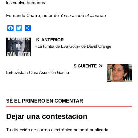
los vuelve humanos.
Fernando Charro, autor de
Ya se acabó el alboroto
F
T
C
a
w
o
ANTERIOR
c
i
m
e
t
p
«La tumba de Eva Goth» de David Orange
b
t
a
o
e
r
o
r
t
SIGUIENTE
k
i
Entrevista a Clara Asunción García
r
SÉ EL PRIMERO EN COMENTAR
Dejar una contestacion
Tu dirección de correo electrónico no será publicada.