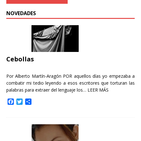
NOVEDADES
Cebollas
Por Alberto Martín-Aragón POR aquellos días yo empezaba a
combatir mi tedio leyendo a esos escritores que torturan las
palabras para extraer del lenguaje los…
LEER MÁS
F
T
C
a
w
o
c
i
m
e
t
p
b
t
a
o
e
r
o
r
t